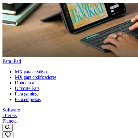
Para iPad
MX para creativos
MX para codificadores
Donde sea
Ultimate Ears
Para gaming
Para empresas
Software
Ofertas
Planeta