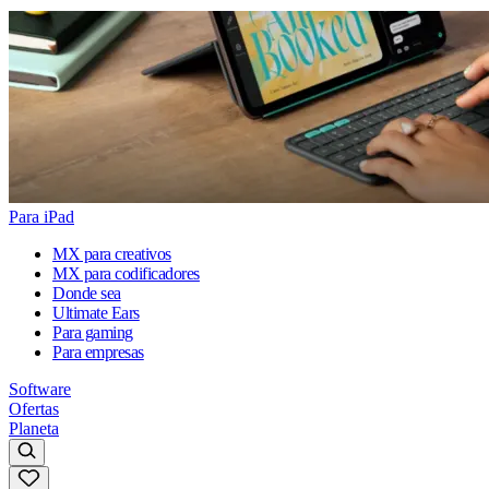
Para iPad
MX para creativos
MX para codificadores
Donde sea
Ultimate Ears
Para gaming
Para empresas
Software
Ofertas
Planeta