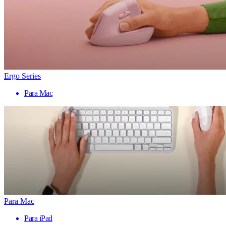
Ergo Series
Para Mac
Para Mac
Para iPad