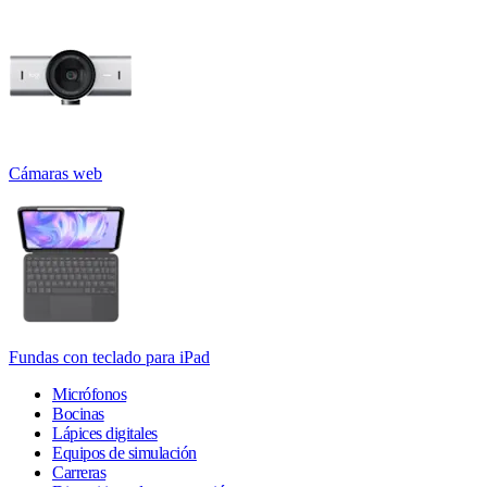
Cámaras web
Fundas con teclado para iPad
Micrófonos
Bocinas
Lápices digitales
Equipos de simulación
Carreras