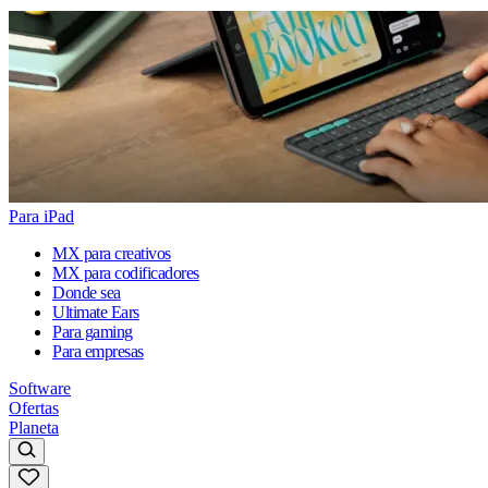
Para iPad
MX para creativos
MX para codificadores
Donde sea
Ultimate Ears
Para gaming
Para empresas
Software
Ofertas
Planeta