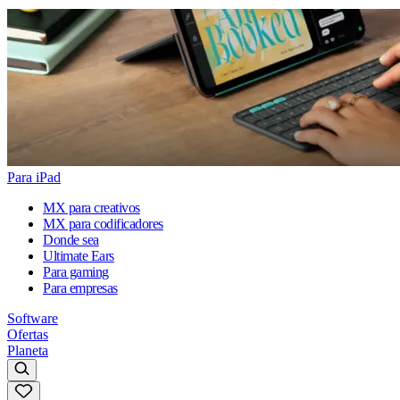
Para iPad
MX para creativos
MX para codificadores
Donde sea
Ultimate Ears
Para gaming
Para empresas
Software
Ofertas
Planeta