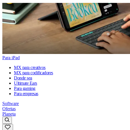
Para iPad
MX para creativos
MX para codificadores
Donde sea
Ultimate Ears
Para gaming
Para empresas
Software
Ofertas
Planeta