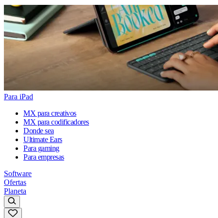
Para iPad
MX para creativos
MX para codificadores
Donde sea
Ultimate Ears
Para gaming
Para empresas
Software
Ofertas
Planeta