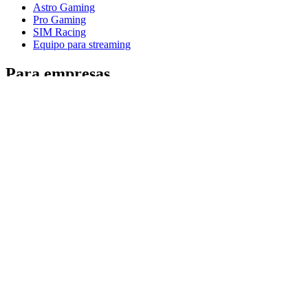
Astro Gaming
Pro Gaming
SIM Racing
Equipo para streaming
Para empresas
Ver equipos de simulación espacial
Ver productos para empresas
Software y servicios
Socios
Socios de alianza
Recursos empresariales
Asistencia
Asistencia individual
Asistencia para gaming
Asistencia para empresas y educación
Contáctanos
Seguimiento de tu Pedido
Devoluciones y cancelaciones