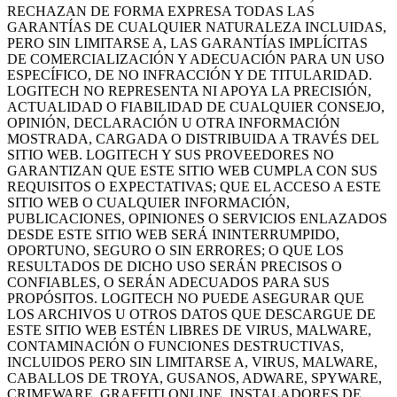
RECHAZAN DE FORMA EXPRESA TODAS LAS
GARANTÍAS DE CUALQUIER NATURALEZA INCLUIDAS,
PERO SIN LIMITARSE A, LAS GARANTÍAS IMPLÍCITAS
DE COMERCIALIZACIÓN Y ADECUACIÓN PARA UN USO
ESPECÍFICO, DE NO INFRACCIÓN Y DE TITULARIDAD.
LOGITECH NO REPRESENTA NI APOYA LA PRECISIÓN,
ACTUALIDAD O FIABILIDAD DE CUALQUIER CONSEJO,
OPINIÓN, DECLARACIÓN U OTRA INFORMACIÓN
MOSTRADA, CARGADA O DISTRIBUIDA A TRAVÉS DEL
SITIO WEB. LOGITECH Y SUS PROVEEDORES NO
GARANTIZAN QUE ESTE SITIO WEB CUMPLA CON SUS
REQUISITOS O EXPECTATIVAS; QUE EL ACCESO A ESTE
SITIO WEB O CUALQUIER INFORMACIÓN,
PUBLICACIONES, OPINIONES O SERVICIOS ENLAZADOS
DESDE ESTE SITIO WEB SERÁ ININTERRUMPIDO,
OPORTUNO, SEGURO O SIN ERRORES; O QUE LOS
RESULTADOS DE DICHO USO SERÁN PRECISOS O
CONFIABLES, O SERÁN ADECUADOS PARA SUS
PROPÓSITOS. LOGITECH NO PUEDE ASEGURAR QUE
LOS ARCHIVOS U OTROS DATOS QUE DESCARGUE DE
ESTE SITIO WEB ESTÉN LIBRES DE VIRUS, MALWARE,
CONTAMINACIÓN O FUNCIONES DESTRUCTIVAS,
INCLUIDOS PERO SIN LIMITARSE A, VIRUS, MALWARE,
CABALLOS DE TROYA, GUSANOS, ADWARE, SPYWARE,
CRIMEWARE, GRAFFITI ONLINE, INSTALADORES DE