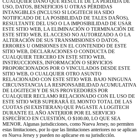
CUALQUIER DAÑO QUE RESULTE DE LA PÉRDIDA DE
USO, DATOS, BENEFICIOS U OTRAS PÉRDIDAS
INTANGIBLES (INCLUSO SI LOGITECH HA SIDO
NOTIFICADO DE LA POSIBILIDAD DE TALES DAÑOS),
RESULTANTE DEL USO O LA IMPOSIBILIDAD DE USAR
ESTE SITIO WEB, LA ELIMINACIÓN O TERMINACIÓN DE
ESTE SITIO WEB, EL ACCESO NO AUTORIZADO A O LA
ALTERACIÓN DE SUS TRANSMISIONES O DATOS,
ERRORES U OMISIONES EN EL CONTENIDO DE ESTE
SITIO WEB, DECLARACIONES O CONDUCTA DE
CUALQUIER TERCERO EN ESTE SITIO WEB,
INSTRUCCIONES, INFORMACIÓN O SERVICIOS
PROPORCIONADOS POR O VINCULADOS DESDE ESTE
SITIO WEB, O CUALQUIER OTRO ASUNTO
RELACIONADO CON ESTE SITIO WEB. BAJO NINGUNA
CIRCUNSTANCIA LA RESPONSABILIDAD ACUMULATIVA
DE LOGITECH Y DE SUS PROVEEDORES POR
CUALQUIER RECLAMO RELACIONADO CON EL USO DE
ESTE SITIO WEB SUPERARÁ EL MONTO TOTAL DE LAS
CUOTAS (SI EXISTIERAN) QUE PAGASTE A LOGITECH
DURANTE EL AÑO ANTERIOR POR EL SERVICIO
ESPECÍFICO EN CUESTIÓN, O $100.00, LO QUE SEA
MENOR. Algunas jurisdicciones, como Nueva Jersey, no permiten
estas limitaciones, por lo que las limitaciones anteriores no se aplican
en Nueva Jersey y pueden no aplicarse en su jurisdicción.