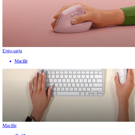
Ergo-sarja
Macille
Macille