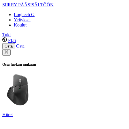
SIIRRY PÄÄSISÄLTÖÖN
Logitech G
Yritykset
Koulut
Tuki
FI,fi
Osta
Osta
Osta luokan mukaan
Hiiret