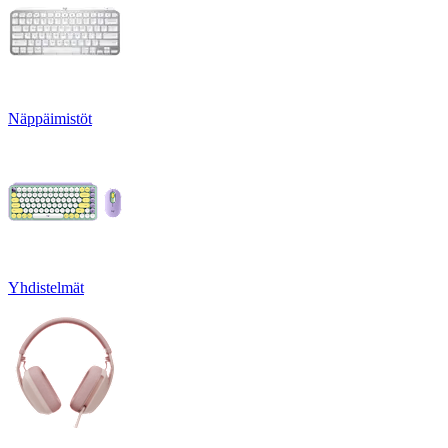
Näppäimistöt
Yhdistelmät