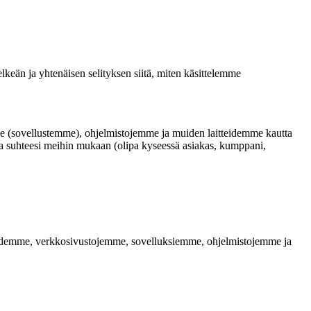
elkeän ja yhtenäisen selityksen siitä, miten käsittelemme
me (sovellustemme), ohjelmistojemme ja muiden laitteidemme kautta
lla suhteesi meihin mukaan (olipa kyseessä asiakas, kumppani,
eluidemme, verkkosivustojemme, sovelluksiemme, ohjelmistojemme ja