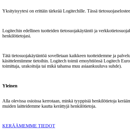
Yksityisyytesi on erittäin tärkeää Logitechille. Tässä tietosuojaseloste
Logitechin edellinen tuotteiden tietosuojakäytäntö ja verkkotietosuojak
henkilötietojasi.
Tätä tietosuojakäytäntöä sovelletaan kaikkeen tuotteidemme ja palve
käsittelemiimme tietoihin. Logitech toimii emoyhtiönsä Logitech Europ
toimittaja, urakoitsija tai mikä tahansa muu asiaankuuluva suhde).
Yleinen
Alla olevissa osioissa kerrotaan, minkä tyyppisiä henkilötietoja ke
muiden laitteidemme kautta kerättyjä henkilötietoja.
KERÄÄMEMME TIEDOT