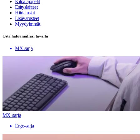
Kilpa-ajopelit
Esityslaitteet
Hiirialustat
Lisävarusteet
Myydyimmät
Osta haluamallasi tavalla
MX-sarja
MX-sarja
Ergo-sarja