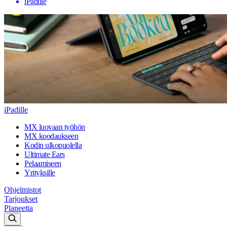
iPadille
iPadille
MX luovaan työhön
MX koodaukseen
Kodin ulkopuolella
Ultimate Ears
Pelaamiseen
Yrityksille
Ohjelmistot
Tarjoukset
Planeetta