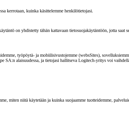
essa kerrotaan, kuinka käsittelemme henkilötietojasi.
äytäntö on yhdistetty tähän kattavaan tietosuojakäytäntöön, jotta saat s
luidemme, työpöytä- ja mobiilisivustojemme (websSites), sovelluksiem
e SA:n alaisuudessa, ja tietojasi hallitseva Logitech-yritys voi vaihde
räämme, miten niitä käytetään ja kuinka suojaamme tuotteidemme, palv