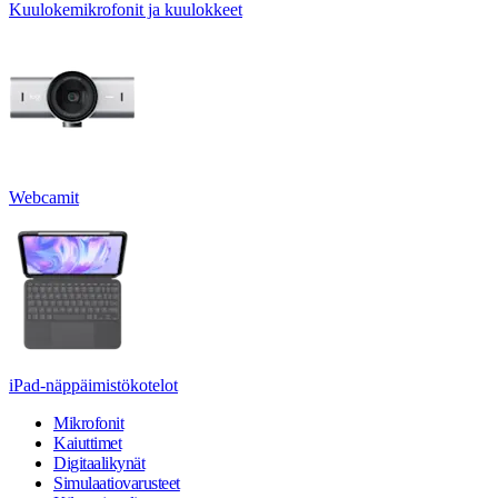
Kuulokemikrofonit ja kuulokkeet
Webcamit
iPad-näppäimistökotelot
Mikrofonit
Kaiuttimet
Digitaalikynät
Simulaatiovarusteet