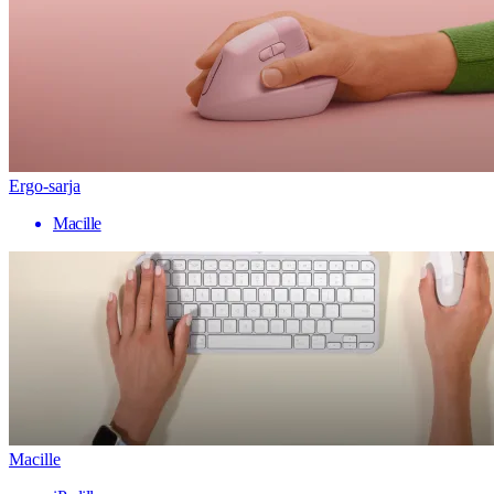
Ergo-sarja
Macille
Macille