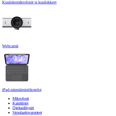
Kuulokemikrofonit ja kuulokkeet
Webcamit
iPad-näppäimistökotelot
Mikrofonit
Kaiuttimet
Digitaalikynät
Simulaatiovarusteet