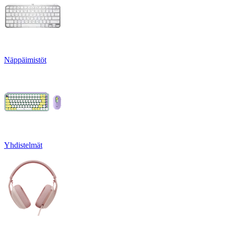
Näppäimistöt
Yhdistelmät