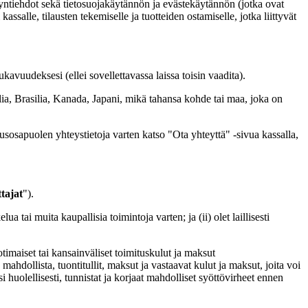
yyntiehdot sekä tietosuojakäytännön ja evästekäytännön (jotka ovat
salle, tilausten tekemiselle ja tuotteiden ostamiselle, jotka liittyvät
kavuudeksesi (ellei sovellettavassa laissa toisin vaadita).
lia, Brasilia, Kanada, Japani, mikä tahansa kohde tai maa, joka on
usosapuolen yhteystietoja varten katso "Ota yhteyttä" -sivua kassalla,
tajat
").
ua tai muita kaupallisia toimintoja varten; ja (ii) olet laillisesti
otimaiset tai kansainväliset toimituskulut ja maksut
ahdollista, tuontitullit, maksut ja vastaavat kulut ja maksut, joita voi
i huolellisesti, tunnistat ja korjaat mahdolliset syöttövirheet ennen