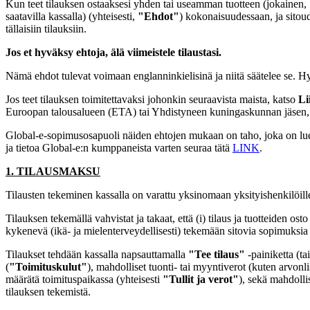
Kun teet tilauksen ostaaksesi yhden tai useamman tuotteen (jokainen,
saatavilla kassalla) (yhteisesti,
"Ehdot"
) kokonaisuudessaan, ja sitoud
tällaisiin tilauksiin.
Jos et hyväksy ehtoja, älä viimeistele tilaustasi.
Nämä ehdot tulevat voimaan englanninkielisinä ja niitä säätelee se. Hy
Jos teet tilauksen toimitettavaksi johonkin seuraavista maista, katso
Li
Euroopan talousalueen (ETA) tai Yhdistyneen kuningaskunnan jäsen,
Global-e-sopimusosapuoli näiden ehtojen mukaan on taho, joka on luetel
ja tietoa Global-e:n kumppaneista varten seuraa tätä
LINK
.
1. TILAUSMAKSU
Tilausten tekeminen kassalla on varattu yksinomaan yksityishenkilöille 
Tilauksen tekemällä vahvistat ja takaat, että (i) tilaus ja tuotteiden osto
kykenevä (ikä- ja mielenterveydellisesti) tekemään sitovia sopimuksia 
Tilaukset tehdään kassalla napsauttamalla
"Tee tilaus"
-painiketta (ta
(
"Toimituskulut"
), mahdolliset tuonti- tai myyntiverot (kuten arvonl
määrätä toimituspaikassa (yhteisesti
"Tullit ja verot"
), sekä mahdollis
tilauksen tekemistä.