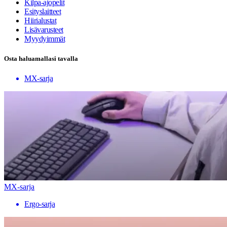
Kilpa-ajopelit
Esityslaitteet
Hiirialustat
Lisävarusteet
Myydyimmät
Osta haluamallasi tavalla
MX-sarja
MX-sarja
Ergo-sarja