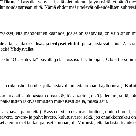
"Tilaus"
) kassalla, vahvistat, että olet lukenut ja ymmärtänyt nämä m
ut noudattamaan niitä. Nämä ehdot määrittelevät oikeudellisen suhteesi kas
väksyt, että mahdollinen käännös, jos se on saatavilla, on vain sinun mu
ite
alla, saadaksesi
lisä- ja erityiset ehdot
, jotka koskevat sinua: Austra
 sekä Yhdysvallat.
tu "Ota yhteyttä" -sivulla ja laskussasi. Lisätietoja ja Global-e-sopim
tai oikeushenkilöille, jotka ostavat tuotteita omaan käyttöönsä (
"Kulut
 on tiukasti ja ainoastaan omaa käyttöäsi varten, eikä jälleenmyyntiä, jakel
paikallisten lakivaatimusten mukaisesti siellä, missä asut.
i vastaavaa painiketta). Kassa näyttää ostamasi tuotteet, niiden hinnat, k
isävero, tavara- ja palveluvero, kulutusvero) sekä, jos ennakkomaksu on m
et alennukset tai kaupalliset kampanjat. Varmista, että tarkistat tilaukses