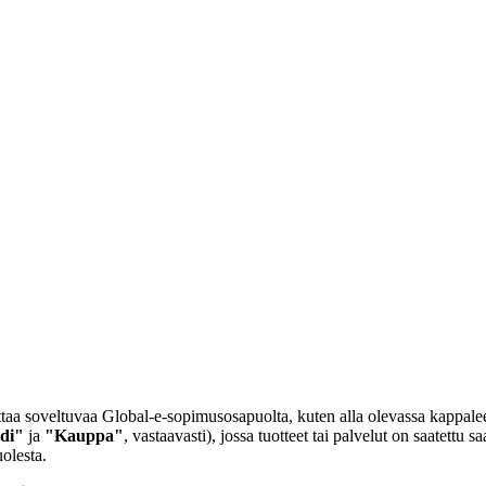
taa soveltuvaa Global-e-sopimusosapuolta, kuten alla olevassa kappale
di"
ja
"Kauppa"
, vastaavasti), jossa tuotteet tai palvelut on saatettu sa
uolesta.