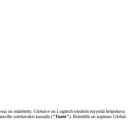
essa on määritelty. Global-e on Logitech-yksikön myyntiä helpottava
ataville ostettavaksi kassalla (
"Tuote"
). Brändillä on sopimus Global-