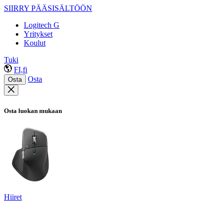
SIIRRY PÄÄSISÄLTÖÖN
Logitech G
Yritykset
Koulut
Tuki
FI,fi
Osta
Osta
Osta luokan mukaan
Hiiret