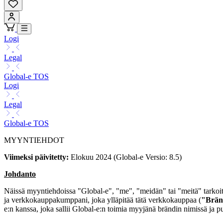
Logi
Legal
Global-e TOS
Logi
Legal
Global-e TOS
MYYNTIEHDOT
Viimeksi päivitetty:
Elokuu 2024 (Global-e Versio: 8.5)
Johdanto
Näissä myyntiehdoissa "Global-e", "me", "meidän" tai "meitä" tarkoit
ja verkkokauppakumppani, joka ylläpitää tätä verkkokauppaa (
"Brän
e:n kanssa, joka sallii Global-e:n toimia myyjänä brändin nimissä ja p