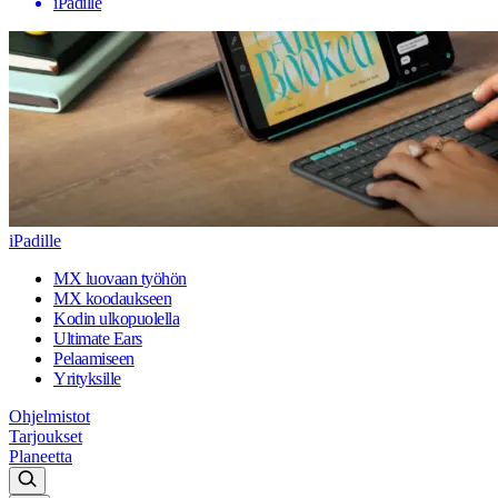
iPadille
iPadille
MX luovaan työhön
MX koodaukseen
Kodin ulkopuolella
Ultimate Ears
Pelaamiseen
Yrityksille
Ohjelmistot
Tarjoukset
Planeetta