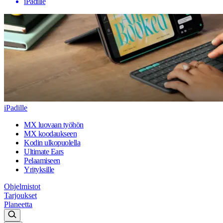
iPadille
iPadille
MX luovaan työhön
MX koodaukseen
Kodin ulkopuolella
Ultimate Ears
Pelaamiseen
Yrityksille
Ohjelmistot
Tarjoukset
Planeetta