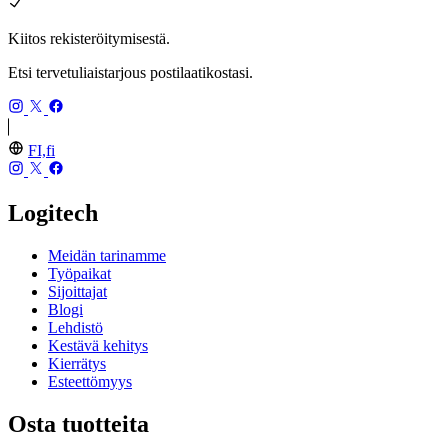
Kiitos rekisteröitymisestä.
Etsi tervetuliaistarjous postilaatikostasi.
FI,fi
Logitech
Meidän tarinamme
Työpaikat
Sijoittajat
Blogi
Lehdistö
Kestävä kehitys
Kierrätys
Esteettömyys
Osta tuotteita