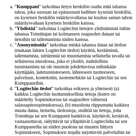
”
Kumppani
” tarkoittaa tietyn henkilön osalta mitä tahansa
tahoa, joka suoraan tai epäsuorasti hallitsee kyseistä henkilöä,
on kyseisen henkilön määräysvallassa tai kuuluu saman tahon
määräysvaltaan kyseisen henkilön kanssa.
”
Yhdistää
” tarkoittaa Logitechin tietojen yhdistämistä mihin
tahansa Toimittajan tai kolmannen osapuolen dataan tai
tietoihin tai tallentamista niiden kanssa.
”
Anonymisoida
” tarkoittaa minkä tahansa datan tai tiedon
(mukaan lukien Logitechin tiedot) käyttöä, keräämistä,
tallentamista, siirtämistä tai muuntamista sellaisella tavalla tai
sellaisessa muodossa, joka ei yksilöi, mahdollista
tunnistamista tai ole muutoin johdettavissa mihinkään
käyttäjään, laitetunnisteeseen, lähteeseen tuotteeseen,
palveluun, kontekstiin, tuotemerkkiin tai Logitechin tai sen
Kumppaneihin.
”
Logitechin tiedot
” tarkoittaa erikseen ja yhteisesti (a)
kaikkia Logitechin luottamuksellisia tietoja (kuten on
määritelty Sopimuksessa tai osapuolten välisessä
salassapitosopimuksessa), (b) muodosta riippumatta kaikkea
muuta dataa, tietueita, tiedostoja, sisältöä tai tietoja, joita
Toimittaja tai sen Kumppanit hankkivat, käyttävät, keräävät,
vastaanottavat, säilyttävät tai ylläpitävät Logitechilta tai sen
Kumppaneilta tai niiden puolesta tai muuten liittyen
Sopimukseen, Sopimuksen nojalla tarjottaviin palveluihin tai