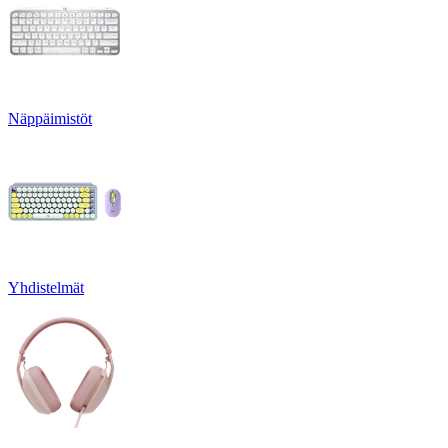
Näppäimistöt
Yhdistelmät