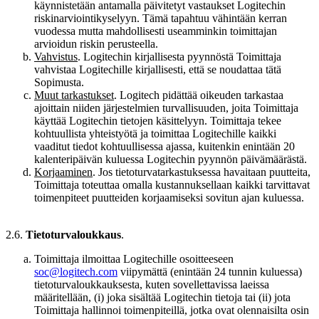
käynnistetään antamalla päivitetyt vastaukset Logitechin
riskinarviointikyselyyn. Tämä tapahtuu vähintään kerran
vuodessa mutta mahdollisesti useamminkin toimittajan
arvioidun riskin perusteella.
Vahvistus
. Logitechin kirjallisesta pyynnöstä Toimittaja
vahvistaa Logitechille kirjallisesti, että se noudattaa tätä
Sopimusta.
Muut tarkastukset
. Logitech pidättää oikeuden tarkastaa
ajoittain niiden järjestelmien turvallisuuden, joita Toimittaja
käyttää Logitechin tietojen käsittelyyn. Toimittaja tekee
kohtuullista yhteistyötä ja toimittaa Logitechille kaikki
vaaditut tiedot kohtuullisessa ajassa, kuitenkin enintään 20
kalenteripäivän kuluessa Logitechin pyynnön päivämäärästä.
Korjaaminen
. Jos tietoturvatarkastuksessa havaitaan puutteita,
Toimittaja toteuttaa omalla kustannuksellaan kaikki tarvittavat
toimenpiteet puutteiden korjaamiseksi sovitun ajan kuluessa.
2.6.
Tietoturvaloukkaus
.
Toimittaja ilmoittaa Logitechille osoitteeseen
soc@logitech.com
viipymättä (enintään 24 tunnin kuluessa)
tietoturvaloukkauksesta, kuten sovellettavissa laeissa
määritellään, (i) joka sisältää Logitechin tietoja tai (ii) jota
Toimittaja hallinnoi toimenpiteillä, jotka ovat olennaisilta osin