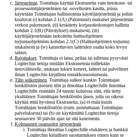
Järjestelmät
. Toimittaja käyttää Ekstranetia vain tietokone- tai
prosessointijärjestelmien tai -sovellusten kautta, joissa
käytetään Toimittajan hallinnoimia käyttöjärjestelmiä ja joihin
kuuluvat (i) kohdan 2.1(A) (Palomuuri) mukaiset järjestelmän
verkon palomuurit, (ii) keskitetty korjaustiedostojen hallinta
kohdan 2.1(B) (Päivitykset) mukaisesti, (iii)
käyttöjärjestelmään tarkoitettu haittaohjelmien
torjuntaohjelmisto kohdan 2.1(C) (Haittaohjelmien torjunta)
mukaisesti ja (iv) kannettavien laitteiden osalta koko levyn
salaus.
Rajoitukset
. Toimittaja ei lataa, peilaa tai tallenna pysyvästi
Logitechin tietoja mistään Ekstranetista millekään
tietovälineelle, mukaan lukien koneet, laitteet tai palvelimet
ilman Logitechin kirjallista ennakkosuostumusta.
Tilin sulkeminen
. Toimittaja sulkee kunkin Toimittajan
henkilöstön jäsenen tilin ja ilmoittaa Logitechille ilmoittaa
Logitechille enintään 24 tunnin kuluessa siitä, että tietty
yksittäinen Toimittajan henkilöstön jäsen, jolla on oikeus
käyttää mitä hyvänsä Ekstranetia, (a) ei enää kuulu
Toimittajan henkilöstöön (esim. poistuttuaan Toimittajan
palveluksesta) tai (b) on käyttämättä Logitechin tietoja
seuraavien 30 päivän ajan tai sitä kauemmin.
Kolmannen osapuolen järjestelmät
.
Toimittaja ilmoittaa Logitechille etukäteen ja hankkii
Logitechin kirjallisen suostumuksen ennen kuin se