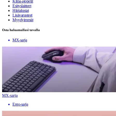
Kilpa-ajopelit
Esityslaitteet
Hiirialustat
Lisävarusteet
Myydyimmät
Osta haluamallasi tavalla
MX-sarja
MX-sarja
Ergo-sarja