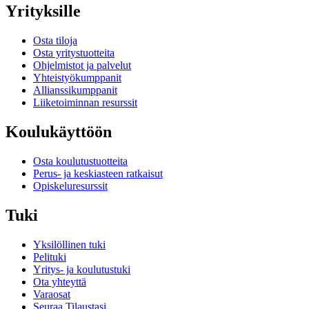
Yrityksille
Osta tiloja
Osta yritystuotteita
Ohjelmistot ja palvelut
Yhteistyökumppanit
Allianssikumppanit
Liiketoiminnan resurssit
Koulukäyttöön
Osta koulutustuotteita
Perus- ja keskiasteen ratkaisut
Opiskeluresurssit
Tuki
Yksilöllinen tuki
Pelituki
Yritys- ja koulutustuki
Ota yhteyttä
Varaosat
Seuraa Tilaustasi