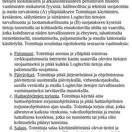
tietojen luokitukseen ja arkaluonteisuuteen perustuvien muiden
vaatimusten mukaisesti fyysisiä, hallinnollisia ja teknisiä suojatoimia
ja muita turvatoimia (A) ylläpitääkseen Toimittajan käyttämien,
keräämien, säilyttämien ja siirtämien Logitechin tietojen
turvallisuutta ja luottamuksellisuutta ja (B) suojatakseen kyseisiä
tietoja tunnetuilta tai kohtuudella ennakoitavilta uhilta tai vaaroilta,
jotka kohdistuvat niiden turvallisuuteen ja eheyteen, tahattomalta
menettämiseltä, muuttamiselta, paljastumiselta ja muulta laittomalta
käsittelyltä. Toimittaja noudattaa rajoituksetta seuraavia vaatimuksia:
Palomuuri
. Toimittaja asentaa ja ylläpitää toimivaa
verkkopalomuuria internetin kautta saatavilla olevien tietojen
suojaamiseksi ja pitää kaikkia Logitechin tietoja aina
palomuurilla suojattuna.
Päivitykset
. Toimittaja pitää järjestelmänsä ja ohjelmistonsa
päivitettynä uusimmilla päivityksillä, virheenkorjauksilla,
uusilla versioilla ja muilla Logitechin tietojen turvallisuuden
varmistamiseksi tarvittavilla muutoksilla.
Haittaohjelmien torjunta
. Toimittaja käyttää aina
haittaohjelmien torjuntaohjelmistoa ja pitää haittaohjelmien
torjuntaohjelmiston ajan tasalla. Toimittaja torjuu uhat, jotka
aiheutuvat kaikista viruksista, vakoiluohjelmista ja muista
haitallisista koodeista, jotka on tunnistettu tai jotka olisi
kohtuudella pitänyt tunnistaa.
Salaus
. Toimittaja salaa käyttämättömänä olevat tiedot ja