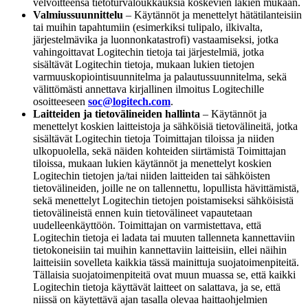
velvoitteensa tietoturvaloukkauksia koskevien lakien mukaan.
Valmiussuunnittelu
– Käytännöt ja menettelyt hätätilanteisiin
tai muihin tapahtumiin (esimerkiksi tulipalo, ilkivalta,
järjestelmävika ja luonnonkatastrofi) vastaamiseksi, jotka
vahingoittavat Logitechin tietoja tai järjestelmiä, jotka
sisältävät Logitechin tietoja, mukaan lukien tietojen
varmuuskopiointisuunnitelma ja palautussuunnitelma, sekä
välittömästi annettava kirjallinen ilmoitus Logitechille
osoitteeseen
soc@logitech.com
.
Laitteiden ja tietovälineiden hallinta
– Käytännöt ja
menettelyt koskien laitteistoja ja sähköisiä tietovälineitä, jotka
sisältävät Logitechin tietoja Toimittajan tiloissa ja niiden
ulkopuolella, sekä näiden kohteiden siirtämistä Toimittajan
tiloissa, mukaan lukien käytännöt ja menettelyt koskien
Logitechin tietojen ja/tai niiden laitteiden tai sähköisten
tietovälineiden, joille ne on tallennettu, lopullista hävittämistä,
sekä menettelyt Logitechin tietojen poistamiseksi sähköisistä
tietovälineistä ennen kuin tietovälineet vapautetaan
uudelleenkäyttöön. Toimittajan on varmistettava, että
Logitechin tietoja ei ladata tai muuten tallenneta kannettaviin
tietokoneisiin tai muihin kannettaviin laitteisiin, ellei näihin
laitteisiin sovelleta kaikkia tässä mainittuja suojatoimenpiteitä.
Tällaisia suojatoimenpiteitä ovat muun muassa se, että kaikki
Logitechin tietoja käyttävät laitteet on salattava, ja se, että
niissä on käytettävä ajan tasalla olevaa haittaohjelmien