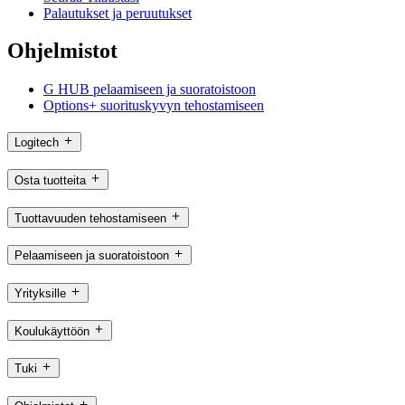
Palautukset ja peruutukset
Ohjelmistot
G HUB pelaamiseen ja suoratoistoon
Options+ suorituskyvyn tehostamiseen
Logitech
Osta tuotteita
Tuottavuuden tehostamiseen
Pelaamiseen ja suoratoistoon
Yrityksille
Koulukäyttöön
Tuki