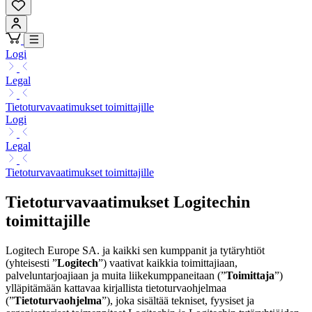
Logi
Legal
Tietoturvavaatimukset toimittajille
Logi
Legal
Tietoturvavaatimukset toimittajille
Tietoturvavaatimukset Logitechin
toimittajille
Logitech Europe SA. ja kaikki sen kumppanit ja tytäryhtiöt
(yhteisesti ”
Logitech
”) vaativat kaikkia toimittajiaan,
palveluntarjoajiaan ja muita liikekumppaneitaan (”
Toimittaja
”
)
ylläpitämään kattavaa kirjallista tietoturvaohjelmaa
(”
Tietoturvaohjelma
”), joka sisältää tekniset, fyysiset ja