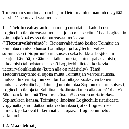
Tarkemmin sanottuna Toimittajan Tietoturvaohjelman tulee täyttää
tai ylittää seuraavat vaatimukset:
1.1.
Tietoturvakäytäntö
. Toimittaja noudattaa kaikilta osin
Logitechin tietoturvavaatimuksia, jotka on asetettu näissä Logitechin
toimittajia koskevissa tietoturvavaatimuksissa
(”
Tietoturvakäytäntö
”). Tietoturvakäytäntö koskee Toimittajan
toimintaa minkä tahansa Toimittajan ja Logitechin välisen
sopimuksen (”
Sopimus
”) mukaisesti sekä kaikkea Logitechin
tietojen käyttöä, keräämistä, tallentamista, siirtoa, paljastamista,
tuhoamista tai poistamista sekä Logitechin tietoja koskevia
tietoturvaloukkauksia (kuten alla on määritelty). Tämä
Tietoturvakäytäntö ei rajoita muita Toimittajan velvollisuuksia,
mukaan lukien Sopimuksen tai Toimittajaa koskevien lakien
mukaisia velvoitteita, Toimittajan toimintaa Sopimuksen mukaisesti,
Logitechin tietoja tai Sallittua tarkoitusta (kuten alla on määritelty).
Siltä osin kuin tämä Tietoturvakäytäntö on suoraan ristiriidassa
Sopimuksen kanssa, Toimittaja ilmoittaa Logitechille ristiriidasta
viipymättä ja noudattaa niitä vaatimuksia (jotka Logitech voi
nimetä), jotka ovat tiukemmat ja suojaavat Logitechin tietoja
tarkemmin.
1.2.
Määritelmät
.