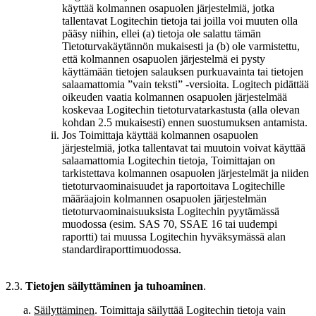
käyttää kolmannen osapuolen järjestelmiä, jotka
tallentavat Logitechin tietoja tai joilla voi muuten olla
pääsy niihin, ellei (a) tietoja ole salattu tämän
Tietoturvakäytännön mukaisesti ja (b) ole varmistettu,
että kolmannen osapuolen järjestelmä ei pysty
käyttämään tietojen salauksen purkuavainta tai tietojen
salaamattomia ”vain teksti” -versioita. Logitech pidättää
oikeuden vaatia kolmannen osapuolen järjestelmää
koskevaa Logitechin tietoturvatarkastusta (alla olevan
kohdan 2.5 mukaisesti) ennen suostumuksen antamista.
Jos Toimittaja käyttää kolmannen osapuolen
järjestelmiä, jotka tallentavat tai muutoin voivat käyttää
salaamattomia Logitechin tietoja, Toimittajan on
tarkistettava kolmannen osapuolen järjestelmät ja niiden
tietoturvaominaisuudet ja raportoitava Logitechille
määräajoin kolmannen osapuolen järjestelmän
tietoturvaominaisuuksista Logitechin pyytämässä
muodossa (esim. SAS 70, SSAE 16 tai uudempi
raportti) tai muussa Logitechin hyväksymässä alan
standardiraporttimuodossa.
2.3.
Tietojen säilyttäminen ja tuhoaminen
.
Säilyttäminen
. Toimittaja säilyttää Logitechin tietoja vain