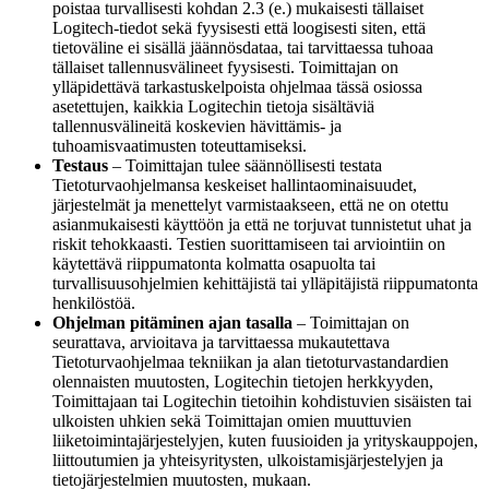
poistaa turvallisesti kohdan 2.3 (e.) mukaisesti tällaiset
Logitech-tiedot sekä fyysisesti että loogisesti siten, että
tietoväline ei sisällä jäännösdataa, tai tarvittaessa tuhoaa
tällaiset tallennusvälineet fyysisesti. Toimittajan on
ylläpidettävä tarkastuskelpoista ohjelmaa tässä osiossa
asetettujen, kaikkia Logitechin tietoja sisältäviä
tallennusvälineitä koskevien hävittämis- ja
tuhoamisvaatimusten toteuttamiseksi.
Testaus
– Toimittajan tulee säännöllisesti testata
Tietoturvaohjelmansa keskeiset hallintaominaisuudet,
järjestelmät ja menettelyt varmistaakseen, että ne on otettu
asianmukaisesti käyttöön ja että ne torjuvat tunnistetut uhat ja
riskit tehokkaasti. Testien suorittamiseen tai arviointiin on
käytettävä riippumatonta kolmatta osapuolta tai
turvallisuusohjelmien kehittäjistä tai ylläpitäjistä riippumatonta
henkilöstöä.
Ohjelman pitäminen ajan tasalla
– Toimittajan on
seurattava, arvioitava ja tarvittaessa mukautettava
Tietoturvaohjelmaa tekniikan ja alan tietoturvastandardien
olennaisten muutosten, Logitechin tietojen herkkyyden,
Toimittajaan tai Logitechin tietoihin kohdistuvien sisäisten tai
ulkoisten uhkien sekä Toimittajan omien muuttuvien
liiketoimintajärjestelyjen, kuten fuusioiden ja yrityskauppojen,
liittoutumien ja yhteisyritysten, ulkoistamisjärjestelyjen ja
tietojärjestelmien muutosten, mukaan.