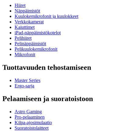
Hiiret
Näppäimistöt
Kuulokemikrofonit ja kuulokkeet
Verkkokamerat
Kaiuttimet
iPad-näppäimistökotelot
Pelihiiret
Pelinäppäimistöt
Pelikuulokemikrofonit
Mikrofonit
Tuottavuuden tehostamiseen
Master Series
Ergo-sarja
Pelaamiseen ja suoratoistoon
Astro Gaming
Pro-pelaaminen
Kilpa-ajosimulaatio
Suoratoistolaitteet