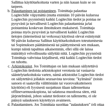
Sallittua käyttötarkoitusta varten ja niin kauan kuin se on
tarpeen.
Palauttaminen tai poistaminen
. Toimittaja palauttaa
Logitechille viipymättä (mutta enintään 10 päivän kuluessa
Logitechin pyynnöstä) kaikki Logitechin tiedot ja poistaa ne
pysyvästi ja turvallisesti Logitechin palauttamista ja/tai
poistamista koskevan ilmoituksen mukaisesti. Toimittaja
poistaa myös pysyvästi ja turvallisesti kaikki Logitechin
tietojen (internetissä tai verkossa) käytössä olevat esiintymät
90 päivän kuluessa Sallitun käyttötarkoituksen toteutumisesta
tai Sopimuksen päättämisestä tai päättymisestä sen mukaan,
kumpi näistä tapahtuu aikaisemmin, ellei sillä ole laissa
määrättyä velvollisuutta säilyttää niitä. Logitechin pyynnöstä
Toimittaja vahvistaa kirjallisesti, että kaikki Logitechin tiedot
on tuhottu.
Arkistokopiot
. Jos Toimittajan on lain mukaan säilytettävä
Logitechin tiedoista arkistokopiot verotusta tai vastaavia
sääntelytarkoituksia varten, nämä arkistoidut Logitechin tiedot
on säilytettävä jollakin seuraavista tavoista: ”kylmänä” (toisin
sanoen ei saatavilla välittömään tai vuorovaikutteiseen
käyttöön) eli fyysisesti suojattuun tilaan tallennettuna
offlinevarmuuskopiona, tai salatussa muodossa siten, että
järjestelmästä, johon salatut tiedostot on tallennettu, ei ole
pääsyä salaukseen käytettyyn avaimeen.
Palauttaminen
. Jos Toimittaja suorittaa ”palautuksen” (eli ottaa