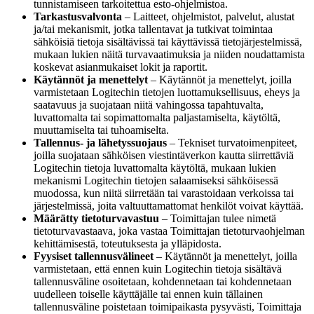
tunnistamiseen tarkoitettua esto-ohjelmistoa.
Tarkastusvalvonta
– Laitteet, ohjelmistot, palvelut, alustat
ja/tai mekanismit, jotka tallentavat ja tutkivat toimintaa
sähköisiä tietoja sisältävissä tai käyttävissä tietojärjestelmissä,
mukaan lukien näitä turvavaatimuksia ja niiden noudattamista
koskevat asianmukaiset lokit ja raportit.
Käytännöt ja menettelyt
– Käytännöt ja menettelyt, joilla
varmistetaan Logitechin tietojen luottamuksellisuus, eheys ja
saatavuus ja suojataan niitä vahingossa tapahtuvalta,
luvattomalta tai sopimattomalta paljastamiselta, käytöltä,
muuttamiselta tai tuhoamiselta.
Tallennus- ja lähetyssuojaus
– Tekniset turvatoimenpiteet,
joilla suojataan sähköisen viestintäverkon kautta siirrettäviä
Logitechin tietoja luvattomalta käytöltä, mukaan lukien
mekanismi Logitechin tietojen salaamiseksi sähköisessä
muodossa, kun niitä siirretään tai varastoidaan verkoissa tai
järjestelmissä, joita valtuuttamattomat henkilöt voivat käyttää.
Määrätty tietoturvavastuu
– Toimittajan tulee nimetä
tietoturvavastaava, joka vastaa Toimittajan tietoturvaohjelman
kehittämisestä, toteutuksesta ja ylläpidosta.
Fyysiset tallennusvälineet
– Käytännöt ja menettelyt, joilla
varmistetaan, että ennen kuin Logitechin tietoja sisältävä
tallennusväline osoitetaan, kohdennetaan tai kohdennetaan
uudelleen toiselle käyttäjälle tai ennen kuin tällainen
tallennusväline poistetaan toimipaikasta pysyvästi, Toimittaja