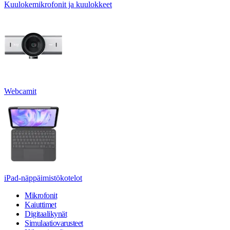
Kuulokemikrofonit ja kuulokkeet
Webcamit
iPad-näppäimistökotelot
Mikrofonit
Kaiuttimet
Digitaalikynät
Simulaatiovarusteet