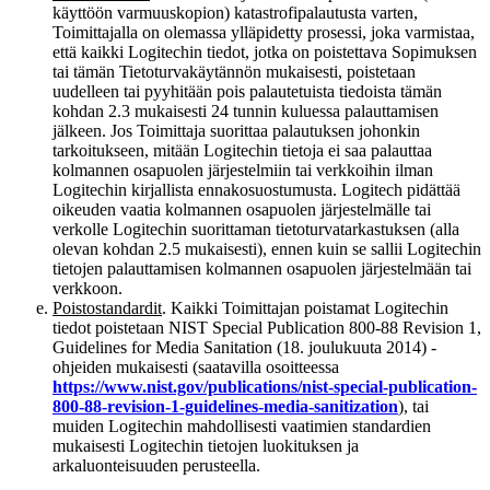
käyttöön varmuuskopion) katastrofipalautusta varten,
Toimittajalla on olemassa ylläpidetty prosessi, joka varmistaa,
että kaikki Logitechin tiedot, jotka on poistettava Sopimuksen
tai tämän Tietoturvakäytännön mukaisesti, poistetaan
uudelleen tai pyyhitään pois palautetuista tiedoista tämän
kohdan 2.3 mukaisesti 24 tunnin kuluessa palauttamisen
jälkeen. Jos Toimittaja suorittaa palautuksen johonkin
tarkoitukseen, mitään Logitechin tietoja ei saa palauttaa
kolmannen osapuolen järjestelmiin tai verkkoihin ilman
Logitechin kirjallista ennakosuostumusta. Logitech pidättää
oikeuden vaatia kolmannen osapuolen järjestelmälle tai
verkolle Logitechin suorittaman tietoturvatarkastuksen (alla
olevan kohdan 2.5 mukaisesti), ennen kuin se sallii Logitechin
tietojen palauttamisen kolmannen osapuolen järjestelmään tai
verkkoon.
Poistostandardit
. Kaikki Toimittajan poistamat Logitechin
tiedot poistetaan NIST Special Publication 800-88 Revision 1,
Guidelines for Media Sanitation (18. joulukuuta 2014) -
ohjeiden mukaisesti (saatavilla osoitteessa
https://www.nist.gov/publications/nist-special-publication-
800-88-revision-1-guidelines-media-sanitization
), tai
muiden Logitechin mahdollisesti vaatimien standardien
mukaisesti Logitechin tietojen luokituksen ja
arkaluonteisuuden perusteella.