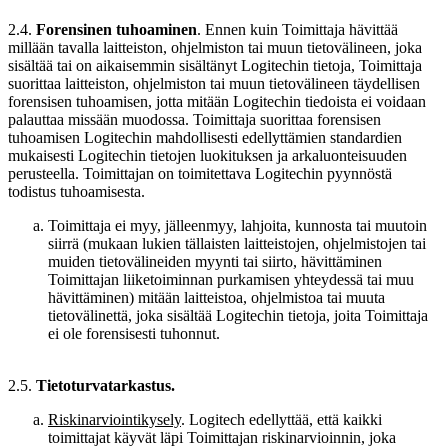
2.4.
Forensinen tuhoaminen
. Ennen kuin Toimittaja hävittää
millään tavalla laitteiston, ohjelmiston tai muun tietovälineen, joka
sisältää tai on aikaisemmin sisältänyt Logitechin tietoja, Toimittaja
suorittaa laitteiston, ohjelmiston tai muun tietovälineen täydellisen
forensisen tuhoamisen, jotta mitään Logitechin tiedoista ei voidaan
palauttaa missään muodossa. Toimittaja suorittaa forensisen
tuhoamisen Logitechin mahdollisesti edellyttämien standardien
mukaisesti Logitechin tietojen luokituksen ja arkaluonteisuuden
perusteella. Toimittajan on toimitettava Logitechin pyynnöstä
todistus tuhoamisesta.
Toimittaja ei myy, jälleenmyy, lahjoita, kunnosta tai muutoin
siirrä (mukaan lukien tällaisten laitteistojen, ohjelmistojen tai
muiden tietovälineiden myynti tai siirto, hävittäminen
Toimittajan liiketoiminnan purkamisen yhteydessä tai muu
hävittäminen) mitään laitteistoa, ohjelmistoa tai muuta
tietovälinettä, joka sisältää Logitechin tietoja, joita Toimittaja
ei ole forensisesti tuhonnut.
2.5.
Tietoturvatarkastus.
Riskinarviointikysely
. Logitech edellyttää, että kaikki
toimittajat käyvät läpi Toimittajan riskinarvioinnin, joka