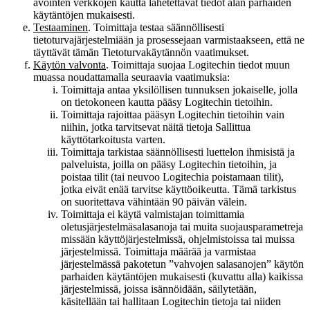
avointen verkkojen kautta lähetettävät tiedot alan parhaiden
käytäntöjen mukaisesti.
Testaaminen
. Toimittaja testaa säännöllisesti
tietoturvajärjestelmiään ja prosessejaan varmistaakseen, että ne
täyttävät tämän Tietoturvakäytännön vaatimukset.
Käytön valvonta
. Toimittaja suojaa Logitechin tiedot muun
muassa noudattamalla seuraavia vaatimuksia:
Toimittaja antaa yksilöllisen tunnuksen jokaiselle, jolla
on tietokoneen kautta pääsy Logitechin tietoihin.
Toimittaja rajoittaa pääsyn Logitechin tietoihin vain
niihin, jotka tarvitsevat näitä tietoja Sallittua
käyttötarkoitusta varten.
Toimittaja tarkistaa säännöllisesti luettelon ihmisistä ja
palveluista, joilla on pääsy Logitechin tietoihin, ja
poistaa tilit (tai neuvoo Logitechia poistamaan tilit),
jotka eivät enää tarvitse käyttöoikeutta. Tämä tarkistus
on suoritettava vähintään 90 päivän välein.
Toimittaja ei käytä valmistajan toimittamia
oletusjärjestelmäsalasanoja tai muita suojausparametreja
missään käyttöjärjestelmissä, ohjelmistoissa tai muissa
järjestelmissä. Toimittaja määrää ja varmistaa
järjestelmässä pakotetun ”vahvojen salasanojen” käytön
parhaiden käytäntöjen mukaisesti (kuvattu alla) kaikissa
järjestelmissä, joissa isännöidään, säilytetään,
käsitellään tai hallitaan Logitechin tietoja tai niiden