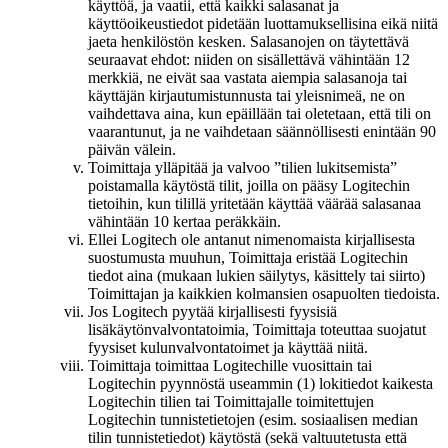
käyttöä, ja vaatii, että kaikki salasanat ja
käyttöoikeustiedot pidetään luottamuksellisina eikä niitä
jaeta henkilöstön kesken. Salasanojen on täytettävä
seuraavat ehdot: niiden on sisällettävä vähintään 12
merkkiä, ne eivät saa vastata aiempia salasanoja tai
käyttäjän kirjautumistunnusta tai yleisnimeä, ne on
vaihdettava aina, kun epäillään tai oletetaan, että tili on
vaarantunut, ja ne vaihdetaan säännöllisesti enintään 90
päivän välein.
Toimittaja ylläpitää ja valvoo ”tilien lukitsemista”
poistamalla käytöstä tilit, joilla on pääsy Logitechin
tietoihin, kun tilillä yritetään käyttää väärää salasanaa
vähintään 10 kertaa peräkkäin.
Ellei Logitech ole antanut nimenomaista kirjallisesta
suostumusta muuhun, Toimittaja eristää Logitechin
tiedot aina (mukaan lukien säilytys, käsittely tai siirto)
Toimittajan ja kaikkien kolmansien osapuolten tiedoista.
Jos Logitech pyytää kirjallisesti fyysisiä
lisäkäytönvalvontatoimia, Toimittaja toteuttaa suojatut
fyysiset kulunvalvontatoimet ja käyttää niitä.
Toimittaja toimittaa Logitechille vuosittain tai
Logitechin pyynnöstä useammin (1) lokitiedot kaikesta
Logitechin tilien tai Toimittajalle toimitettujen
Logitechin tunnistetietojen (esim. sosiaalisen median
tilin tunnistetiedot) käytöstä (sekä valtuutetusta että