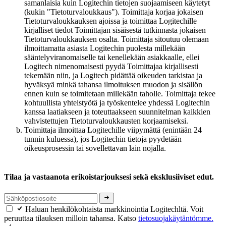
samanlaisia kuin Logitechin tietojen suojaamiseen käytetyt
(kukin "Tietoturvaloukkaus"). Toimittaja korjaa jokaisen
Tietoturvaloukkauksen ajoissa ja toimittaa Logitechille
kirjalliset tiedot Toimittajan sisäisestä tutkinnasta jokaisen
Tietoturvaloukkauksen osalta. Toimittaja sitoutuu olemaan
ilmoittamatta asiasta Logitechin puolesta millekään
sääntelyviranomaiselle tai kenellekään asiakkaalle, ellei
Logitech nimenomaisesti pyydä Toimittajaa kirjallisesti
tekemään niin, ja Logitech pidättää oikeuden tarkistaa ja
hyväksyä minkä tahansa ilmoituksen muodon ja sisällön
ennen kuin se toimitetaan millekään taholle. Toimittaja tekee
kohtuullista yhteistyötä ja työskentelee yhdessä Logitechin
kanssa laatiakseen ja toteuttaakseen suunnitelman kaikkien
vahvistettujen Tietoturvaloukkausten korjaamiseksi.
Toimittaja ilmoittaa Logitechille viipymättä (enintään 24
tunnin kuluessa), jos Logitechin tietoja pyydetään
oikeusprosessin tai sovellettavan lain nojalla.
Tilaa ja vastaanota erikoistarjouksesi sekä eksklusiiviset edut.
Haluan henkilökohtaista markkinointia Logitechltä. Voit
peruuttaa tilauksen milloin tahansa. Katso
tietosuojakäytäntömme.