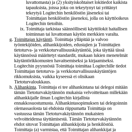
luvattomasta) ja (2) yksityiskohtaiset lokitiedot kaikista
tapauksista, joissa joku on tekeytynyt tai yrittänyt
tekeytyä Logitechin henkilöstön jäseneksi tai
Toimittajan henkilöstön jäseneksi, jolla on käyttöoikeus
Logitechin tietoihin.
Toimittaja tarkistaa säännöllisesti käyttölokit haitallisen
toiminnan tai luvattoman käytön merkkien varalta.
Toimittajan käytäntö
. Toimittaja ylläpitää ja valvoo
työntekijöiden, alihankkijoiden, edustajien ja Toimittajien
tietoturva- ja verkkoturvallisuuskäytäntöä, joka täyttää tässä
käytännössä määritetyt standardit, mukaan lukien menetelmät
käytäntörikkomusten havaitsemiseksi ja kirjaamiseksi.
Logitechin pyynnöstä Toimittaja toimittaa Logitechille tiedot
Toimittajan tietoturva- ja verkkoturvallisuuskäytäntöjen
rikkomuksista, vaikka kyseessä ei olisikaan
Tietoturvaloukkaus.
Alihankinta
. Toimittaja ei tee alihankintana tai delegoi mitään
tämän Tietoturvakäytännön mukaisia velvoitteitaan millekään
alihankkijalle ilman Logitechin kirjallista
ennakkosuostumusta. Alihankintasopimuksen tai delegoinnin
olemassaolosta tai ehdoista riippumatta Toimittaja on
vastuussa tämän Tietoturvakäytännön mukaisten
velvoitteidensa täyttämisestä. Tämän Tietoturvakäytännön
ehdot sitovat Toimittajan alihankkijoita ja henkilöstöä.
Toimittaja (a) varmistaa, että Toimittajan alihankkijat ja