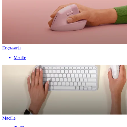
Ergo-sarja
Macille
Macille