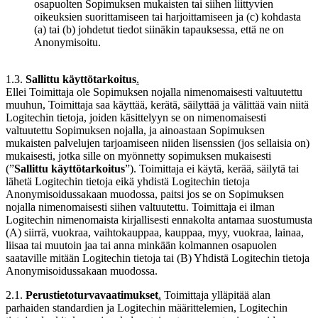
osapuolten Sopimuksen mukaisten tai siihen liittyvien
oikeuksien suorittamiseen tai harjoittamiseen ja (c) kohdasta
(a) tai (b) johdetut tiedot siinäkin tapauksessa, että ne on
Anonymisoitu.
1.3.
Sallittu käyttötarkoitus
.
Ellei Toimittaja ole Sopimuksen nojalla nimenomaisesti valtuutettu
muuhun, Toimittaja saa käyttää, kerätä, säilyttää ja välittää vain niitä
Logitechin tietoja, joiden käsittelyyn se on nimenomaisesti
valtuutettu Sopimuksen nojalla, ja ainoastaan Sopimuksen
mukaisten palvelujen tarjoamiseen niiden lisenssien (jos sellaisia on)
mukaisesti, jotka sille on myönnetty sopimuksen mukaisesti
(”
Sallittu käyttötarkoitus
”). Toimittaja ei käytä, kerää, säilytä tai
lähetä Logitechin tietoja eikä yhdistä Logitechin tietoja
Anonymisoidussakaan muodossa, paitsi jos se on Sopimuksen
nojalla nimenomaisesti siihen valtuutettu. Toimittaja ei ilman
Logitechin nimenomaista kirjallisesti ennakolta antamaa suostumusta
(A) siirrä, vuokraa, vaihtokauppaa, kauppaa, myy, vuokraa, lainaa,
liisaa tai muutoin jaa tai anna minkään kolmannen osapuolen
saataville mitään Logitechin tietoja tai (B) Yhdistä Logitechin tietoja
Anonymisoidussakaan muodossa.
2.1.
Perustietoturvavaatimukset
.
Toimittaja ylläpitää alan
parhaiden standardien ja Logitechin määrittelemien, Logitechin