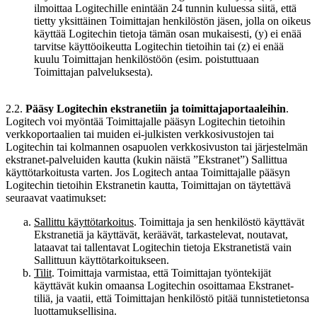
ilmoittaa Logitechille enintään 24 tunnin kuluessa siitä, että
tietty yksittäinen Toimittajan henkilöstön jäsen, jolla on oikeus
käyttää Logitechin tietoja tämän osan mukaisesti, (y) ei enää
tarvitse käyttöoikeutta Logitechin tietoihin tai (z) ei enää
kuulu Toimittajan henkilöstöön (esim. poistuttuaan
Toimittajan palveluksesta).
2.2.
Pääsy Logitechin ekstranetiin ja toimittajaportaaleihin
.
Logitech voi myöntää Toimittajalle pääsyn Logitechin tietoihin
verkkoportaalien tai muiden ei-julkisten verkkosivustojen tai
Logitechin tai kolmannen osapuolen verkkosivuston tai järjestelmän
ekstranet-palveluiden kautta (kukin näistä ”Ekstranet”) Sallittua
käyttötarkoitusta varten. Jos Logitech antaa Toimittajalle pääsyn
Logitechin tietoihin Ekstranetin kautta, Toimittajan on täytettävä
seuraavat vaatimukset:
Sallittu käyttötarkoitus
. Toimittaja ja sen henkilöstö käyttävät
Ekstranetiä ja käyttävät, keräävät, tarkastelevat, noutavat,
lataavat tai tallentavat Logitechin tietoja Ekstranetistä vain
Sallittuun käyttötarkoitukseen.
Tilit
. Toimittaja varmistaa, että Toimittajan työntekijät
käyttävät kukin omaansa Logitechin osoittamaa Ekstranet-
tiliä, ja vaatii, että Toimittajan henkilöstö pitää tunnistetietonsa
luottamuksellisina.