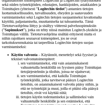
organisatoriset toimenpiteet Logitechin ja Logitechin tytäryhtiöiden
sekä niiden työntekijöiden, edustajien, hankkijoiden, asiakkaiden ja
Toimittajien (yhteisesti ”
Logitechin tiedot
”) antamien tietojen
luottamuksellisuuden, turvallisuuden, eheyden ja saatavuuden
varmistamiseksi sekä Logitechin tietojen suojaamiseksi luvattomalta
käytöltä, paljastamiselta, muuttamiselta tai tuhoamiselta. Tämä
Tietoturvaohjelma liittyy ja sisältyy viitteenä palvelusopimuksiin
(”
Sopimukset
”), jotka on tehty niissä mainitun Logitech-yksikön ja
Toimittajan välillä. Tietoturvaohjelma sisältää erityisesti mutta ei
niihin rajoittuen seuraavat toimenpiteet, jos ne ovat
tarkoituksenmukaisia tai tarpeellisia Logitechin tietojen suojan
varmistamiseksi:
Käytön valvonta
– Käytännöt, menettelyt sekä fyysiset ja
tekniset valvontatoimenpiteet:
sen varmistamiseksi, että vain asianmukaisesti
valtuutetuilla henkilöillä on fyysinen pääsy Toimittajan
tietojärjestelmiin ja tiloihin, joissa ne sijaitsevat;
sen varmistamiseksi, että kaikilla Toimittajan
työntekijöillä, jotka tarvitsevat pääsyn Logitechin
tietoihin, on asianmukaisesti valvottu pääsy niihin, ja
että ne työntekijät ja muut, joilla ei pitäisi olla pääsyä
tietoihin, eivät voi käyttää niitä;
tietojen käytön todentamiseksi ja sallimiseksi vain
valtuutetuille henkilöille ja sen estämiseksi, että