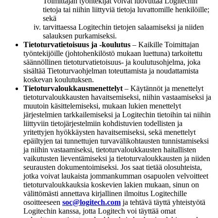
Toimittajan työntekijät voivat luovuttaa Logitechin
tietoja tai niihin liittyviä tietoja luvattomille henkilöille;
sekä
tarvittaessa Logitechin tietojen salaamiseksi ja niiden
salauksen purkamiseksi.
Tietoturvatietoisuus ja -koulutus
– Kaikille Toimittajan
työntekijöille (johtohenkilöstö mukaan luettuna) tarkoitettu
säännöllinen tietoturvatietoisuus- ja koulutusohjelma, joka
sisältää Tietoturvaohjelman toteuttamista ja noudattamista
koskevan koulutuksen.
Tietoturvaloukkausmenettelyt
– Käytännöt ja menettelyt
tietoturvaloukkausten havaitsemiseksi, niihin vastaamiseksi ja
muutoin käsittelemiseksi, mukaan lukien menettelyt
järjestelmien tarkkailemiseksi ja Logitechin tietoihin tai niihin
liittyviin tietojärjestelmiin kohdistuvien todellisten ja
yritettyjen hyökkäysten havaitsemiseksi, sekä menettelyt
epäiltyjen tai tunnettujen turvavälikohtausten tunnistamiseksi
ja niihin vastaamiseksi, tietoturvaloukkausten haitallisten
vaikutusten lieventämiseksi ja tietoturvaloukkausten ja niiden
seurausten dokumentoimiseksi. Jos saat tietää olosuhteista,
jotka voivat laukaista jommankumman osapuolen velvoitteet
tietoturvaloukkauksia koskevien lakien mukaan, sinun on
välittömästi annettava kirjallinen ilmoitus Logitechille
osoitteeseen
soc@logitech.com
ja tehtävä täyttä yhteistyötä
Logitechin kanssa, jotta Logitech voi täyttää omat