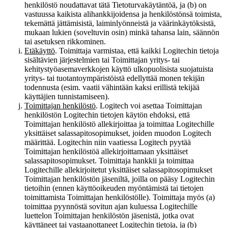
henkilöstö noudattavat tätä Tietoturvakäytäntöä, ja (b) on
vastuussa kaikista alihankkijoidensa ja henkilöstönsä toimista,
tekemättä jättämisistä, laiminlyönneistä ja väärinkäytöksistä,
mukaan lukien (soveltuvin osin) minkä tahansa lain, säännön
tai asetuksen rikkominen.
Etäkäyttö
. Toimittaja varmistaa, että kaikki Logitechin tietoja
sisältävien järjestelmien tai Toimittajan yritys- tai
kehitystyöasemaverkkojen käyttö ulkopuolisista suojatuista
yritys- tai tuotantoympäristöistä edellyttää monen tekijän
todennusta (esim. vaatii vähintään kaksi erillistä tekijää
käyttäjien tunnistamiseen).
Toimittajan henkilöstö
. Logitech voi asettaa Toimittajan
henkilöstön Logitechin tietojen käytön ehdoksi, että
Toimittajan henkilöstö allekirjoittaa ja toimittaa Logitechille
yksittäiset salassapitosopimukset, joiden muodon Logitech
määrittää. Logitechin niin vaatiessa Logitech pyytää
Toimittajan henkilöstöä allekirjoittamaan yksittäiset
salassapitosopimukset. Toimittaja hankkii ja toimittaa
Logitechille allekirjoitetut yksittäiset salassapitosopimukset
Toimittajan henkilöstön jäseniltä, joilla on pääsy Logitechin
tietoihin (ennen käyttöoikeuden myöntämistä tai tietojen
toimittamista Toimittajan henkilöstölle). Toimittaja myös (a)
toimittaa pyynnöstä sovitun ajan kuluessa Logitechille
luettelon Toimittajan henkilöstön jäsenistä, jotka ovat
käyttäneet tai vastaanottaneet Logitechin tietoja, ja (b)