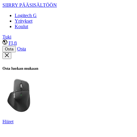
SIIRRY PÄÄSISÄLTÖÖN
Logitech G
Yritykset
Koulut
Tuki
FI,fi
Osta
Osta
Osta luokan mukaan
Hiiret