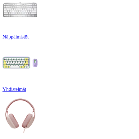
Näppäimistöt
Yhdistelmät