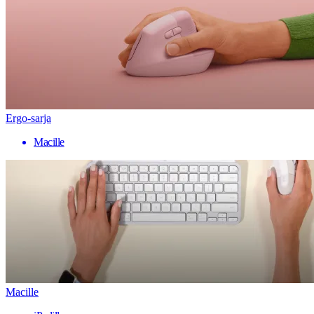
Ergo-sarja
Macille
Macille