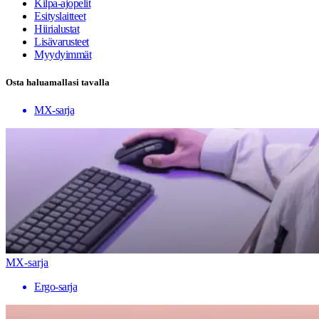
Kilpa-ajopelit
Esityslaitteet
Hiirialustat
Lisävarusteet
Myydyimmät
Osta haluamallasi tavalla
MX-sarja
MX-sarja
Ergo-sarja