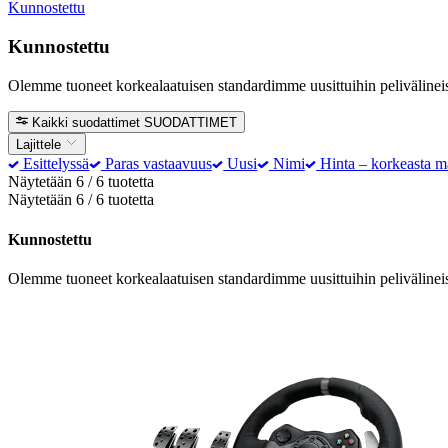
Kunnostettu
Kunnostettu
Olemme tuoneet korkealaatuisen standardimme uusittuihin pelivälineis
Kaikki suodattimet
SUODATTIMET
Lajittele
Esittelyssä
Paras vastaavuus
Uusi
Nimi
Hinta – korkeasta m
Näytetään 6 / 6 tuotetta
Näytetään 6 / 6 tuotetta
Kunnostettu
Olemme tuoneet korkealaatuisen standardimme uusittuihin pelivälineis