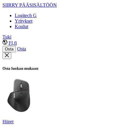
SIIRRY PÄÄSISÄLTÖÖN
Logitech G
Yritykset
Koulut
Tuki
FI,fi
Osta
Osta
Osta luokan mukaan
Hiiret