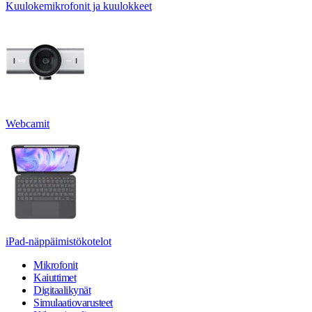
Kuulokemikrofonit ja kuulokkeet
Webcamit
iPad-näppäimistökotelot
Mikrofonit
Kaiuttimet
Digitaalikynät
Simulaatiovarusteet