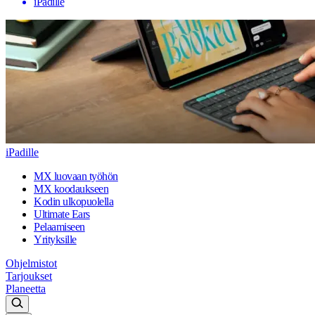
iPadille
iPadille
MX luovaan työhön
MX koodaukseen
Kodin ulkopuolella
Ultimate Ears
Pelaamiseen
Yrityksille
Ohjelmistot
Tarjoukset
Planeetta