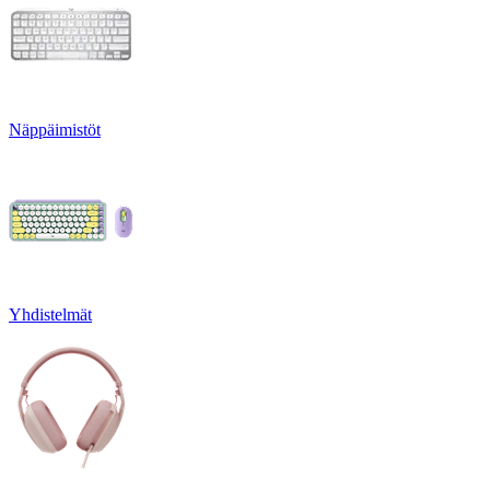
Näppäimistöt
Yhdistelmät