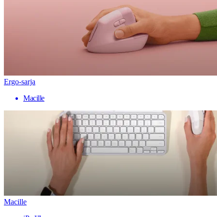
Ergo-sarja
Macille
Macille