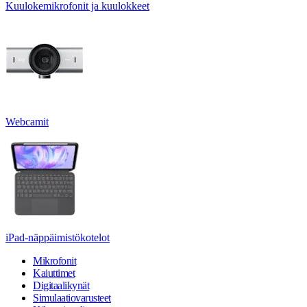
Kuulokemikrofonit ja kuulokkeet
Webcamit
iPad-näppäimistökotelot
Mikrofonit
Kaiuttimet
Digitaalikynät
Simulaatiovarusteet