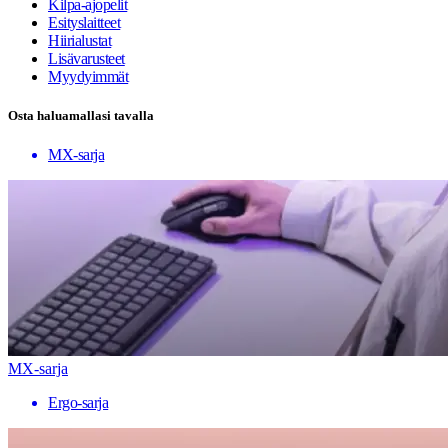
Kilpa-ajopelit
Esityslaitteet
Hiirialustat
Lisävarusteet
Myydyimmät
Osta haluamallasi tavalla
MX-sarja
MX-sarja
Ergo-sarja