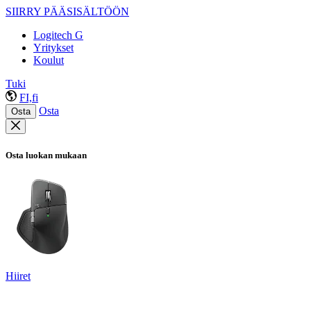
SIIRRY PÄÄSISÄLTÖÖN
Logitech G
Yritykset
Koulut
Tuki
FI,fi
Osta
Osta
Osta luokan mukaan
Hiiret