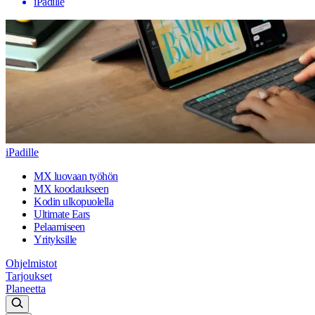
iPadille
iPadille
MX luovaan työhön
MX koodaukseen
Kodin ulkopuolella
Ultimate Ears
Pelaamiseen
Yrityksille
Ohjelmistot
Tarjoukset
Planeetta