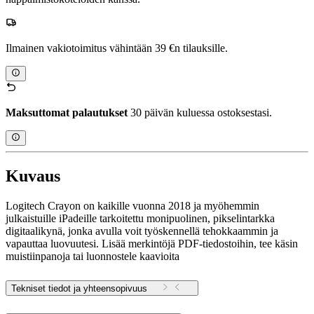
Ilmainen vakiotoimitus vähintään 39 €n tilauksille.
Maksuttomat palautukset
30 päivän kuluessa ostoksestasi.
Kuvaus
Logitech Crayon on kaikille vuonna 2018 ja myöhemmin
julkaistuille iPadeille tarkoitettu monipuolinen, pikselintarkka
digitaalikynä, jonka avulla voit työskennellä tehokkaammin ja
vapauttaa luovuutesi. Lisää merkintöjä PDF-tiedostoihin, tee käsin
muistiinpanoja tai luonnostele kaavioita
Tekniset tiedot ja yhteensopivuus