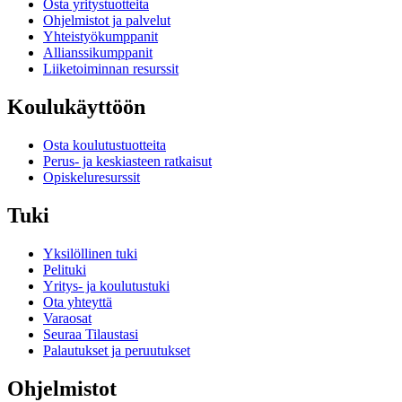
Osta yritystuotteita
Ohjelmistot ja palvelut
Yhteistyökumppanit
Allianssikumppanit
Liiketoiminnan resurssit
Koulukäyttöön
Osta koulutustuotteita
Perus- ja keskiasteen ratkaisut
Opiskeluresurssit
Tuki
Yksilöllinen tuki
Pelituki
Yritys- ja koulutustuki
Ota yhteyttä
Varaosat
Seuraa Tilaustasi
Palautukset ja peruutukset
Ohjelmistot