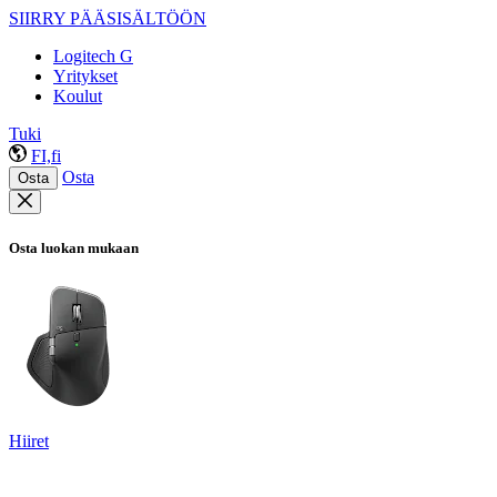
SIIRRY PÄÄSISÄLTÖÖN
Logitech G
Yritykset
Koulut
Tuki
FI,fi
Osta
Osta
Osta luokan mukaan
Hiiret