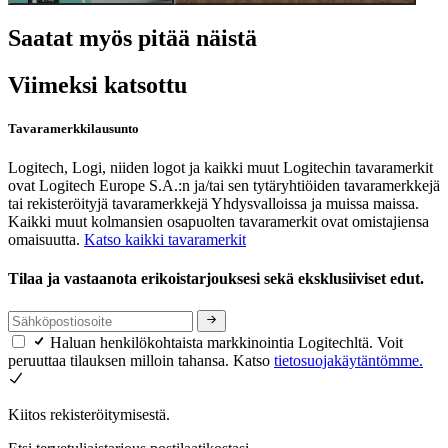
Saatat myös pitää näistä
Viimeksi katsottu
Tavaramerkkilausunto
Logitech, Logi, niiden logot ja kaikki muut Logitechin tavaramerkit
ovat Logitech Europe S.A.:n ja/tai sen tytäryhtiöiden tavaramerkkejä
tai rekisteröityjä tavaramerkkejä Yhdysvalloissa ja muissa maissa.
Kaikki muut kolmansien osapuolten tavaramerkit ovat omistajiensa
omaisuutta.
Katso kaikki tavaramerkit
Tilaa ja vastaanota erikoistarjouksesi sekä eksklusiiviset edut.
Haluan henkilökohtaista markkinointia Logitechltä. Voit
peruuttaa tilauksen milloin tahansa. Katso
tietosuojakäytäntömme.
Kiitos rekisteröitymisestä.