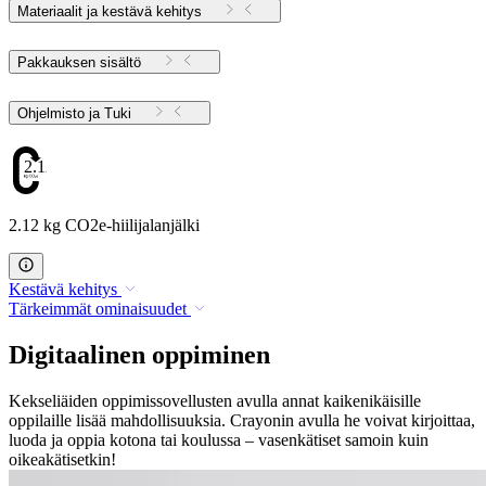
Materiaalit ja kestävä kehitys
Pakkauksen sisältö
Ohjelmisto ja Tuki
2.12
2.12 kg CO2e-hiilijalanjälki
Kestävä kehitys
Tärkeimmät ominaisuudet
Digitaalinen oppiminen
Kekseliäiden oppimissovellusten avulla annat kaikenikäisille
oppilaille lisää mahdollisuuksia. Crayonin avulla he voivat kirjoittaa,
luoda ja oppia kotona tai koulussa – vasenkätiset samoin kuin
oikeakätisetkin!