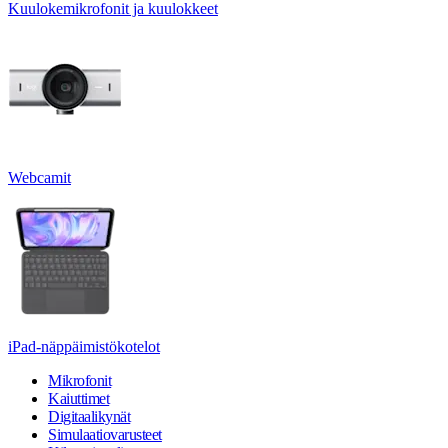
Kuulokemikrofonit ja kuulokkeet
Webcamit
iPad-näppäimistökotelot
Mikrofonit
Kaiuttimet
Digitaalikynät
Simulaatiovarusteet