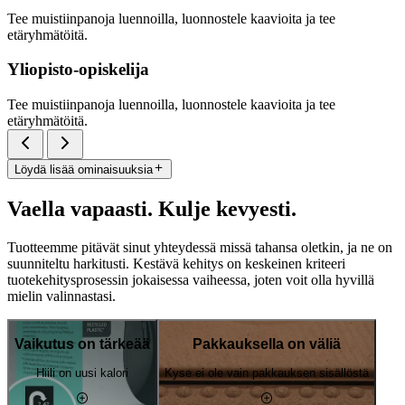
Tee muistiinpanoja luennoilla, luonnostele kaavioita ja tee
etäryhmätöitä.
Yliopisto-opiskelija
Tee muistiinpanoja luennoilla, luonnostele kaavioita ja tee
etäryhmätöitä.
Löydä lisää ominaisuuksia
Vaella vapaasti. Kulje kevyesti.
Tuotteemme pitävät sinut yhteydessä missä tahansa oletkin, ja ne on
suunniteltu harkitusti. Kestävä kehitys on keskeinen kriteeri
tuotekehitysprosessin jokaisessa vaiheessa, joten voit olla hyvillä
mielin valinnastasi.
Vaikutus on tärkeää
Pakkauksella on väliä
Hiili on uusi kalori
Kyse ei ole vain pakkauksen sisällöstä