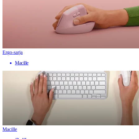
Ergo-sarja
Macille
Macille