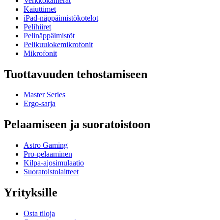
Verkkokamerat
Kaiuttimet
iPad-näppäimistökotelot
Pelihiiret
Pelinäppäimistöt
Pelikuulokemikrofonit
Mikrofonit
Tuottavuuden tehostamiseen
Master Series
Ergo-sarja
Pelaamiseen ja suoratoistoon
Astro Gaming
Pro-pelaaminen
Kilpa-ajosimulaatio
Suoratoistolaitteet
Yrityksille
Osta tiloja