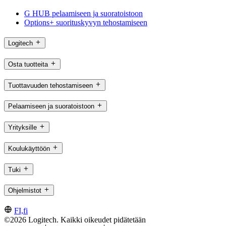
G HUB pelaamiseen ja suoratoistoon
Options+ suorituskyvyn tehostamiseen
Logitech
Osta tuotteita
Tuottavuuden tehostamiseen
Pelaamiseen ja suoratoistoon
Yrityksille
Koulukäyttöön
Tuki
Ohjelmistot
FI,fi
©2026 Logitech. Kaikki oikeudet pidätetään