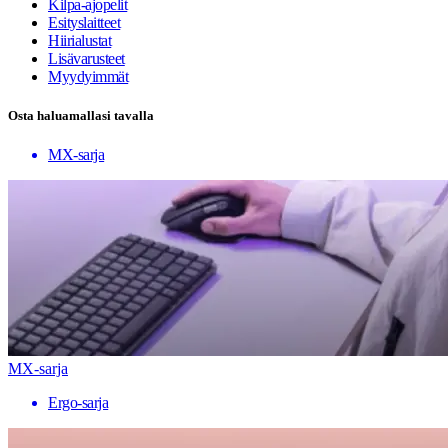
Kilpa-ajopelit
Esityslaitteet
Hiirialustat
Lisävarusteet
Myydyimmät
Osta haluamallasi tavalla
MX-sarja
MX-sarja
Ergo-sarja