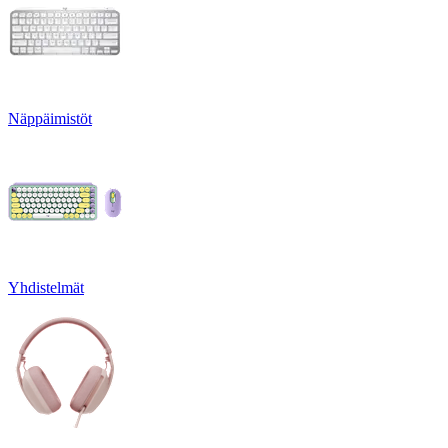
Näppäimistöt
Yhdistelmät