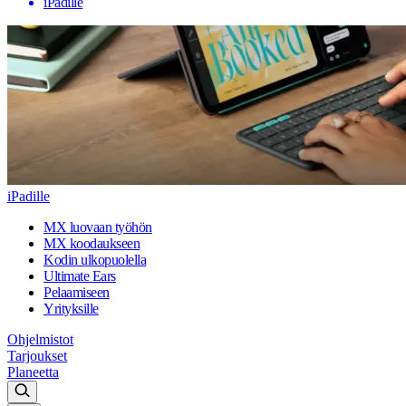
iPadille
iPadille
MX luovaan työhön
MX koodaukseen
Kodin ulkopuolella
Ultimate Ears
Pelaamiseen
Yrityksille
Ohjelmistot
Tarjoukset
Planeetta