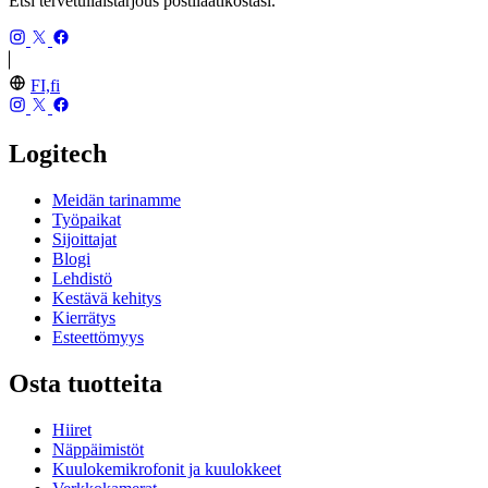
Etsi tervetuliaistarjous postilaatikostasi.
FI,fi
Logitech
Meidän tarinamme
Työpaikat
Sijoittajat
Blogi
Lehdistö
Kestävä kehitys
Kierrätys
Esteettömyys
Osta tuotteita
Hiiret
Näppäimistöt
Kuulokemikrofonit ja kuulokkeet