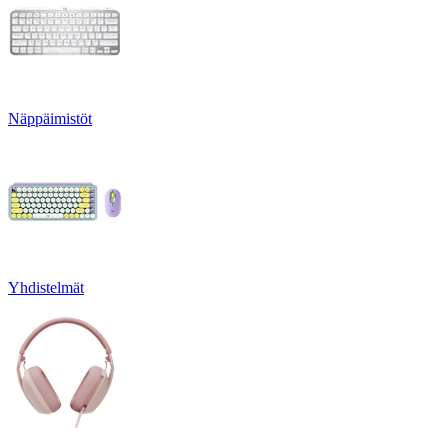
Näppäimistöt
Yhdistelmät