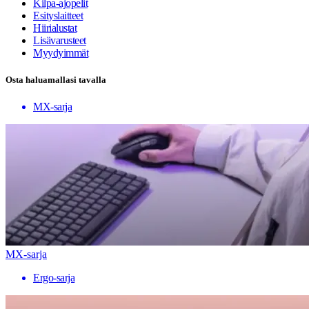
Kilpa-ajopelit
Esityslaitteet
Hiirialustat
Lisävarusteet
Myydyimmät
Osta haluamallasi tavalla
MX-sarja
MX-sarja
Ergo-sarja