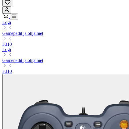
Logi
Gamepadit ja ohjaimet
F310
Logi
Gamepadit ja ohjaimet
F310