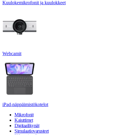
Kuulokemikrofonit ja kuulokkeet
Webcamit
iPad-näppäimistökotelot
Mikrofonit
Kaiuttimet
Digitaalikynät
Simulaatiovarusteet