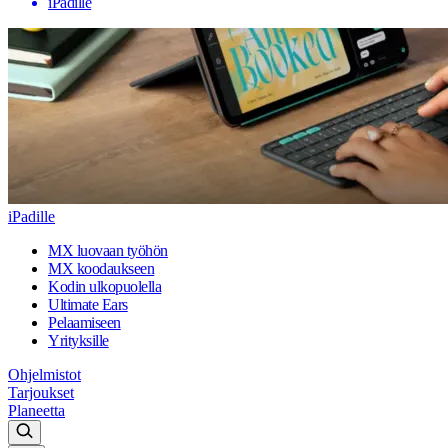
iPadille
iPadille
MX luovaan työhön
MX koodaukseen
Kodin ulkopuolella
Ultimate Ears
Pelaamiseen
Yrityksille
Ohjelmistot
Tarjoukset
Planeetta