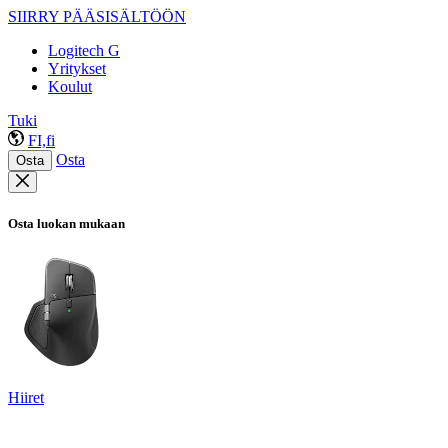
SIIRRY PÄÄSISÄLTÖÖN
Logitech G
Yritykset
Koulut
Tuki
FI,fi
Osta
Osta
Osta luokan mukaan
Hiiret