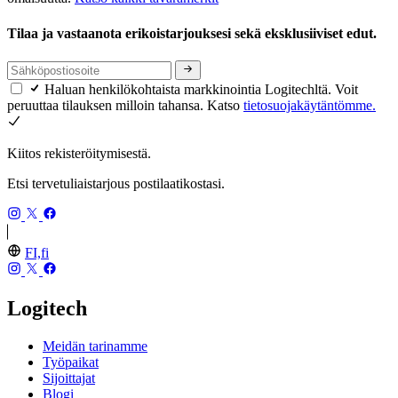
Tilaa ja vastaanota erikoistarjouksesi sekä eksklusiiviset edut.
Haluan henkilökohtaista markkinointia Logitechltä. Voit
peruuttaa tilauksen milloin tahansa. Katso
tietosuojakäytäntömme.
Kiitos rekisteröitymisestä.
Etsi tervetuliaistarjous postilaatikostasi.
FI,fi
Logitech
Meidän tarinamme
Työpaikat
Sijoittajat
Blogi