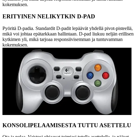
kokemuksen.
ERITYINEN NELIKYTKIN D-PAD
Pyöritä D-padia. Standardit D-padit lepäävät yhdellä pivot-pisteellä,
mikä voi johtaa epätarkkaan hallintaan. D-pad liukuu neljän erillisen
kytkimen yli, mikä tarjoaa responsiivisemman ja tuntuvamman
kokemuksen.
KONSOLIPELAAMISESTA TUTTU ASETTELU
Ota ja pelaa. Vaistosi ohjaavat toimiasi tutulla asettelulla, ja pääset