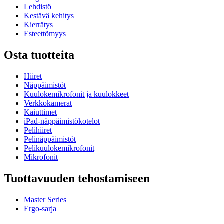
Lehdistö
Kestävä kehitys
Kierrätys
Esteettömyys
Osta tuotteita
Hiiret
Näppäimistöt
Kuulokemikrofonit ja kuulokkeet
Verkkokamerat
Kaiuttimet
iPad-näppäimistökotelot
Pelihiiret
Pelinäppäimistöt
Pelikuulokemikrofonit
Mikrofonit
Tuottavuuden tehostamiseen
Master Series
Ergo-sarja