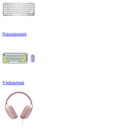
Näppäimistöt
Yhdistelmät