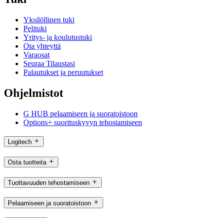
Yksilöllinen tuki
Pelituki
Yritys- ja koulutustuki
Ota yhteyttä
Varaosat
Seuraa Tilaustasi
Palautukset ja peruutukset
Ohjelmistot
G HUB pelaamiseen ja suoratoistoon
Options+ suorituskyvyn tehostamiseen
Logitech
Osta tuotteita
Tuottavuuden tehostamiseen
Pelaamiseen ja suoratoistoon