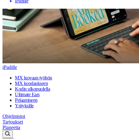
iPadille
iPadille
MX luovaan työhön
MX koodaukseen
Kodin ulkopuolella
Ultimate Ears
Pelaamiseen
Yrityksille
Ohjelmistot
Tarjoukset
Planeetta