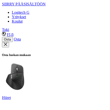
SIIRRY PÄÄSISÄLTÖÖN
Logitech G
Yritykset
Koulut
Tuki
FI,fi
Osta
Osta
Osta luokan mukaan
Hiiret