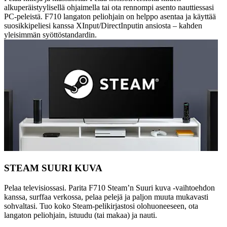
alkuperäistyylisellä ohjaimella tai ota rennompi asento nauttiessasi
PC-peleistä. F710 langaton peliohjain on helppo asentaa ja käyttää
suosikkipeliesi kanssa XInput/DirectInputin ansiosta – kahden
yleisimmän syöttöstandardin.
STEAM SUURI KUVA
Pelaa televisiossasi. Parita F710 Steam’n Suuri kuva -vaihtoehdon
kanssa, surffaa verkossa, pelaa pelejä ja paljon muuta mukavasti
sohvaltasi. Tuo koko Steam-pelikirjastosi olohuoneeseen, ota
langaton peliohjain, istuudu (tai makaa) ja nauti.