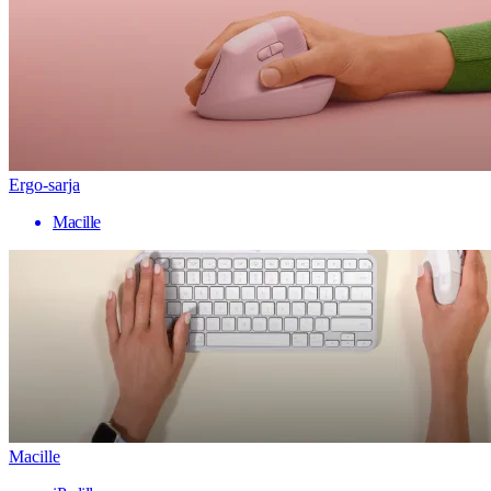
Ergo-sarja
Macille
Macille