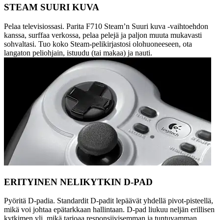
STEAM SUURI KUVA
Pelaa televisiossasi. Parita F710 Steam’n Suuri kuva -vaihtoehdon
kanssa, surffaa verkossa, pelaa pelejä ja paljon muuta mukavasti
sohvaltasi. Tuo koko Steam-pelikirjastosi olohuoneeseen, ota
langaton peliohjain, istuudu (tai makaa) ja nauti.
ERITYINEN NELIKYTKIN D-PAD
Pyöritä D-padia. Standardit D-padit lepäävät yhdellä pivot-pisteellä,
mikä voi johtaa epätarkkaan hallintaan. D-pad liukuu neljän erillisen
kytkimen yli, mikä tarjoaa responsiivisemman ja tuntuvamman