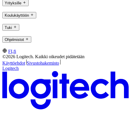
Yrityksille
Koulukäyttöön
Tuki
Ohjelmistot
FI,fi
©2026 Logitech. Kaikki oikeudet pidätetään
Käyttöehdot
Sivustohakemisto
Logitech