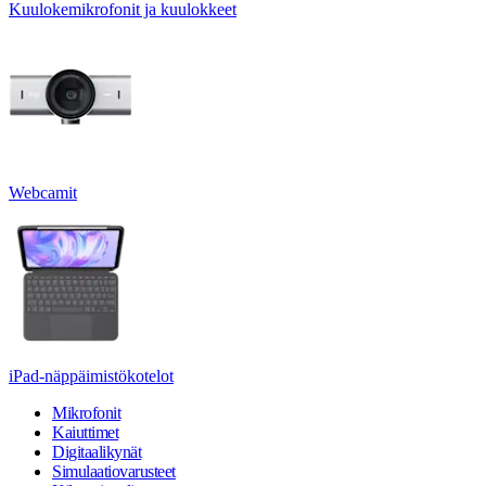
Kuulokemikrofonit ja kuulokkeet
Webcamit
iPad-näppäimistökotelot
Mikrofonit
Kaiuttimet
Digitaalikynät
Simulaatiovarusteet