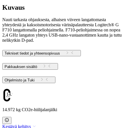
Kuvaus
Nauti tarkasta ohjauksesta, alhaisen viiveen langattomasta
yhteydestä ja kaksoismotorisesta värinäpalautteesta Logitech® G
F710 langattomalla peliohjaimella. F710-peliohjaimessa on nopea
2,4 GHz langaton yhteys USB-nano-vastaanottimen kautta ja tuttu
nelikytkin D-pad.
Tekniset tiedot ja yhteensopivuus
Pakkauksen sisältö
Ohjelmisto ja Tuki
14.972
14.972 kg CO2e-hiilijalanjälki
Kestävä kehitys