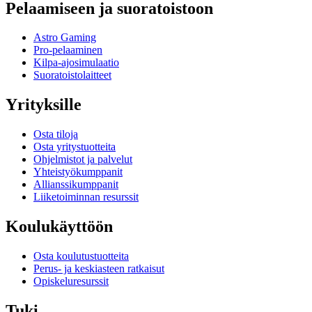
Pelaamiseen ja suoratoistoon
Astro Gaming
Pro-pelaaminen
Kilpa-ajosimulaatio
Suoratoistolaitteet
Yrityksille
Osta tiloja
Osta yritystuotteita
Ohjelmistot ja palvelut
Yhteistyökumppanit
Allianssikumppanit
Liiketoiminnan resurssit
Koulukäyttöön
Osta koulutustuotteita
Perus- ja keskiasteen ratkaisut
Opiskeluresurssit
Tuki