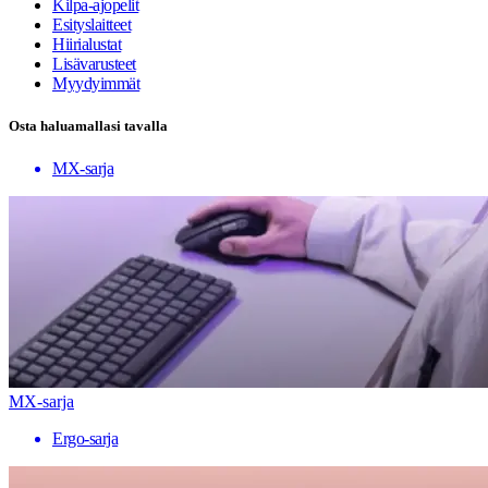
Kilpa-ajopelit
Esityslaitteet
Hiirialustat
Lisävarusteet
Myydyimmät
Osta haluamallasi tavalla
MX-sarja
MX-sarja
Ergo-sarja