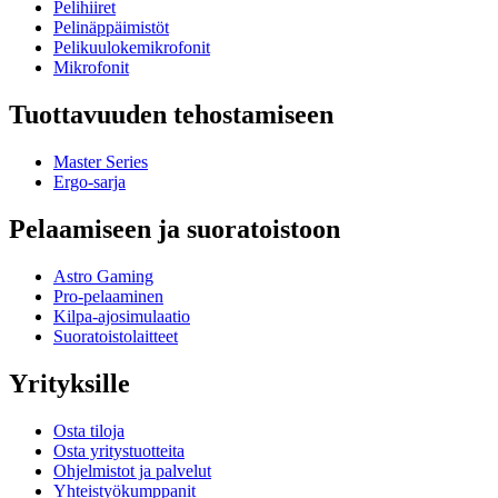
Pelihiiret
Pelinäppäimistöt
Pelikuulokemikrofonit
Mikrofonit
Tuottavuuden tehostamiseen
Master Series
Ergo-sarja
Pelaamiseen ja suoratoistoon
Astro Gaming
Pro-pelaaminen
Kilpa-ajosimulaatio
Suoratoistolaitteet
Yrityksille
Osta tiloja
Osta yritystuotteita
Ohjelmistot ja palvelut
Yhteistyökumppanit