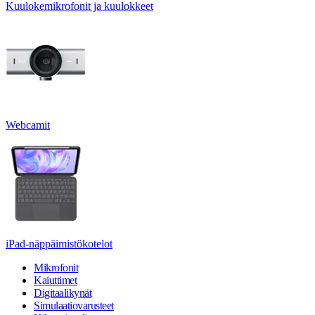
Kuulokemikrofonit ja kuulokkeet
Webcamit
iPad-näppäimistökotelot
Mikrofonit
Kaiuttimet
Digitaalikynät
Simulaatiovarusteet