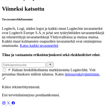
Viimeksi katsottu
Tavaramerkkilausunto
Logitech, Logi, niiden logot ja kaikki muut Logitechin tavaramerkit
ovat Logitech Europe S.A.:n ja/tai sen tytäryhtiöiden tavaramerkkejä
tai rekisteröityjä tavaramerkkejä Yhdysvalloissa ja muissa maissa.
Kaikki muut kolmansien osapuolten tavaramerkit ovat omistajiensa
omaisuutta.
Katso kaikki tavaramerkit
Tilaa ja vastaanota erikoistarjouksesi sekä eksklusiiviset edut.
Haluan henkilökohtaista markkinointia Logitechltä. Voit
peruuttaa tilauksen milloin tahansa. Katso
tietosuojakäytäntömme.
Kiitos rekisteröitymisestä.
Etsi tervetuliaistarjous postilaatikostasi.