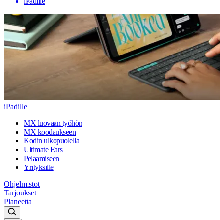
iPadille
iPadille
MX luovaan työhön
MX koodaukseen
Kodin ulkopuolella
Ultimate Ears
Pelaamiseen
Yrityksille
Ohjelmistot
Tarjoukset
Planeetta