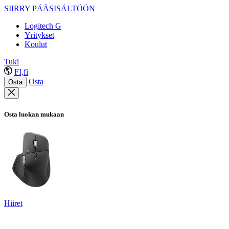
SIIRRY PÄÄSISÄLTÖÖN
Logitech G
Yritykset
Koulut
Tuki
FI,fi
Osta
Osta
Osta luokan mukaan
Hiiret