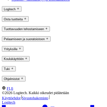
Logitech
Osta tuotteita
Tuottavuuden tehostamiseen
Pelaamiseen ja suoratoistoon
Yrityksille
Koulukäyttöön
Tuki
Ohjelmistot
FI,fi
©2026 Logitech. Kaikki oikeudet pidätetään
Käyttöehdot
Sivustohakemisto
Logitech