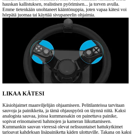
hauskan kallistuksen, realistisen pyörimisen... ja torven avulla.
Emme tietenkään unohtaneet kääntönuppia, joten vapaa kätesi voi
hörpätä juomaa tai käyttää sivupaneelin ohjaimia.
LIKAA KÄTESI
Käsiohjaimet maanviljelijän ohjaamiseen. Pelitilanteissa tarvitaan
sauvoja ja painikkeita, ja tämä ohjauspyörä on täynnä niitä. Kaksi
analogista sauvaa, joissa kummassakin on painettava painike,
sopivat erinomaisesti hahmojen ja kameran liikuttamiseen.
Kummankin sauvan vieressä olevat nelisuuntaiset hattukytkimet
tarjoavat kahdeksan lisäpainiketta käden ulottuville. Takana on kaksi