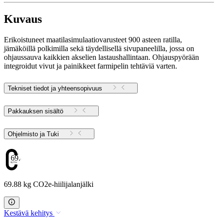
Kuvaus
Erikoistuneet maatilasimulaatiovarusteet 900 asteen ratilla,
jämäköillä polkimilla sekä täydellisellä sivupaneelilla, jossa on
ohjaussauva kaikkien akselien lastaushallintaan. Ohjauspyörään
integroidut vivut ja painikkeet farmipelin tehtäviä varten.
Tekniset tiedot ja yhteensopivuus
Pakkauksen sisältö
Ohjelmisto ja Tuki
69.88
69.88 kg CO2e-hiilijalanjälki
Kestävä kehitys