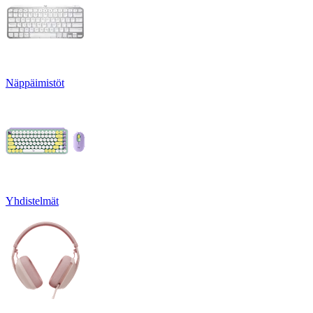
Näppäimistöt
Yhdistelmät