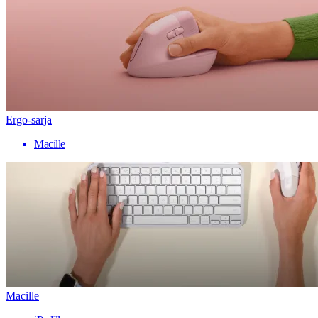
Ergo-sarja
Macille
Macille