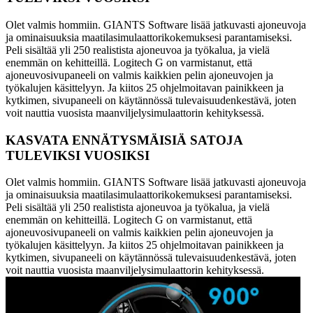
Olet valmis hommiin. GIANTS Software lisää jatkuvasti ajoneuvoja
ja ominaisuuksia maatilasimulaattorikokemuksesi parantamiseksi.
Peli sisältää yli 250 realistista ajoneuvoa ja työkalua, ja vielä
enemmän on kehitteillä. Logitech G on varmistanut, että
ajoneuvosivupaneeli on valmis kaikkien pelin ajoneuvojen ja
työkalujen käsittelyyn. Ja kiitos 25 ohjelmoitavan painikkeen ja
kytkimen, sivupaneeli on käytännössä tulevaisuudenkestävä, joten
voit nauttia vuosista maanviljelysimulaattorin kehityksessä.
KASVATA ENNÄTYSMÄISIÄ SATOJA
TULEVIKSI VUOSIKSI
Olet valmis hommiin. GIANTS Software lisää jatkuvasti ajoneuvoja
ja ominaisuuksia maatilasimulaattorikokemuksesi parantamiseksi.
Peli sisältää yli 250 realistista ajoneuvoa ja työkalua, ja vielä
enemmän on kehitteillä. Logitech G on varmistanut, että
ajoneuvosivupaneeli on valmis kaikkien pelin ajoneuvojen ja
työkalujen käsittelyyn. Ja kiitos 25 ohjelmoitavan painikkeen ja
kytkimen, sivupaneeli on käytännössä tulevaisuudenkestävä, joten
voit nauttia vuosista maanviljelysimulaattorin kehityksessä.