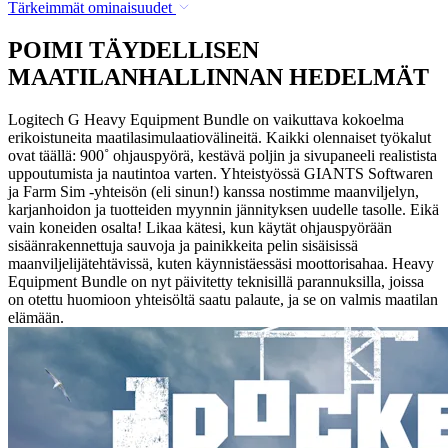
Tärkeimmät ominaisuudet
POIMI TÄYDELLISEN
MAATILANHALLINNAN HEDELMÄT
Logitech G Heavy Equipment Bundle on vaikuttava kokoelma
erikoistuneita maatilasimulaatiovälineitä. Kaikki olennaiset työkalut
ovat täällä: 900˚ ohjauspyörä, kestävä poljin ja sivupaneeli realistista
uppoutumista ja nautintoa varten. Yhteistyössä GIANTS Softwaren
ja Farm Sim -yhteisön (eli sinun!) kanssa nostimme maanviljelyn,
karjanhoidon ja tuotteiden myynnin jännityksen uudelle tasolle. Eikä
vain koneiden osalta! Likaa kätesi, kun käytät ohjauspyörään
sisäänrakennettuja sauvoja ja painikkeita pelin sisäisissä
maanviljelijätehtävissä, kuten käynnistäessäsi moottorisahaa. Heavy
Equipment Bundle on nyt päivitetty teknisillä parannuksilla, joissa
on otettu huomioon yhteisöltä saatu palaute, ja se on valmis maatilan
elämään.