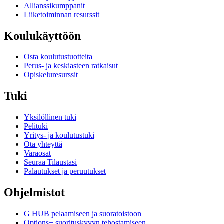
Allianssikumppanit
Liiketoiminnan resurssit
Koulukäyttöön
Osta koulutustuotteita
Perus- ja keskiasteen ratkaisut
Opiskeluresurssit
Tuki
Yksilöllinen tuki
Pelituki
Yritys- ja koulutustuki
Ota yhteyttä
Varaosat
Seuraa Tilaustasi
Palautukset ja peruutukset
Ohjelmistot
G HUB pelaamiseen ja suoratoistoon
Options+ suorituskyvyn tehostamiseen