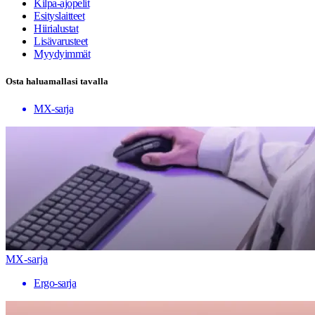
Kilpa-ajopelit
Esityslaitteet
Hiirialustat
Lisävarusteet
Myydyimmät
Osta haluamallasi tavalla
MX-sarja
MX-sarja
Ergo-sarja