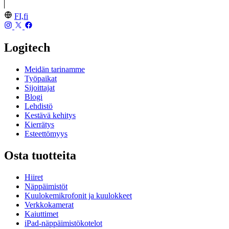
FI,fi
Logitech
Meidän tarinamme
Työpaikat
Sijoittajat
Blogi
Lehdistö
Kestävä kehitys
Kierrätys
Esteettömyys
Osta tuotteita
Hiiret
Näppäimistöt
Kuulokemikrofonit ja kuulokkeet
Verkkokamerat
Kaiuttimet
iPad-näppäimistökotelot