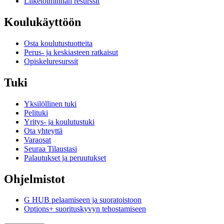
Liiketoiminnan resurssit
Koulukäyttöön
Osta koulutustuotteita
Perus- ja keskiasteen ratkaisut
Opiskeluresurssit
Tuki
Yksilöllinen tuki
Pelituki
Yritys- ja koulutustuki
Ota yhteyttä
Varaosat
Seuraa Tilaustasi
Palautukset ja peruutukset
Ohjelmistot
G HUB pelaamiseen ja suoratoistoon
Options+ suorituskyvyn tehostamiseen