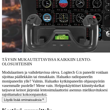
TÄYSIN MUKAUTETTAVISSA KAIKKIIN LENTO-
OLOSUHTEISIIN
Modulaarinen ja vaihdettavissa oleva. Logitech G:n paneelit voidaan
sijoittaa päällekkäin tai rinnakkain. Haluatko radiopaneelin
monipaneelin ylle? Valmis. Haluatko kytkinpaneelin ohjauspyörän
vasemmalle puolelle? Mene vain. Helppokäyttöiset kiinnityskelkat
tarjoavat keinot järjestää lentosimulaattorisi asennus mielikuvituksesi
rajoittamaksi kokoonpanoksi.
Löydä lisää ominaisuuksia