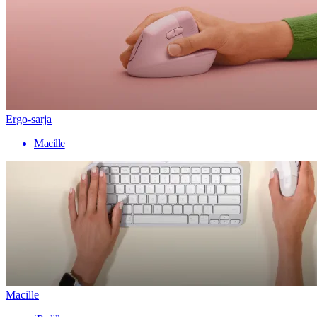
Ergo-sarja
Macille
Macille