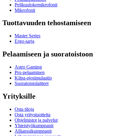
Pelikuulokemikrofonit
Mikrofonit
Tuottavuuden tehostamiseen
Master Series
Ergo-sarja
Pelaamiseen ja suoratoistoon
Astro Gaming
Pro-pelaaminen
Kilpa-ajosimulaatio
Suoratoistolaitteet
Yrityksille
Osta tiloja
Osta yritystuotteita
Ohjelmistot ja palvelut
Yhteistyökumppanit
Allianssikumppanit