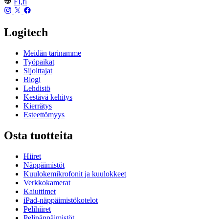
FI,fi
Logitech
Meidän tarinamme
Työpaikat
Sijoittajat
Blogi
Lehdistö
Kestävä kehitys
Kierrätys
Esteettömyys
Osta tuotteita
Hiiret
Näppäimistöt
Kuulokemikrofonit ja kuulokkeet
Verkkokamerat
Kaiuttimet
iPad-näppäimistökotelot
Pelihiiret
Pelinäppäimistöt