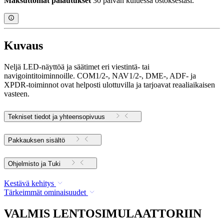
Maksuttomat palautukset
30 päivän kuluessa ostoksestasi.
Kuvaus
Neljä LED-näyttöä ja säätimet eri viestintä- tai
navigointitoiminnoille. COM1/2-, NAV1/2-, DME-, ADF- ja
XPDR-toiminnot ovat helposti ulottuvilla ja tarjoavat reaaliaikaisen
vasteen.
Tekniset tiedot ja yhteensopivuus
Pakkauksen sisältö
Ohjelmisto ja Tuki
Kestävä kehitys
Tärkeimmät ominaisuudet
VALMIS LENTOSIMULAATTORIIN