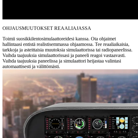
OHJAUSMUUTOKSET REAALIAJASSA
Toimii suosikkilentosimulaattoreidesi kanssa. Ota ohjaimet
hallintaasi entistä realistisemmassa ohjaamossa. Tee reaaliaikaisia,
tarkkoja ja asteittaisia muutoksia simulaattorissa tai radiopaneelissa.
Vaihda taajuuksia simulaattorissasi ja paneeli reagoi vastaavasti.
Vaihda taajuuksia paneelissa ja simulaattori heijastaa valintasi
automaattisesti ja välittömästi.