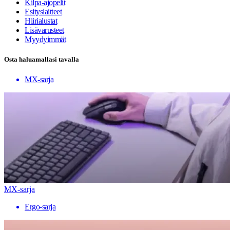
Kilpa-ajopelit
Esityslaitteet
Hiirialustat
Lisävarusteet
Myydyimmät
Osta haluamallasi tavalla
MX-sarja
MX-sarja
Ergo-sarja