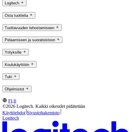
Logitech
Osta tuotteita
Tuottavuuden tehostamiseen
Pelaamiseen ja suoratoistoon
Yrityksille
Koulukäyttöön
Tuki
Ohjelmistot
FI,fi
©2026 Logitech. Kaikki oikeudet pidätetään
Käyttöehdot
Sivustohakemisto
Logitech