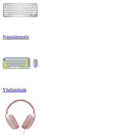
Näppäimistöt
Yhdistelmät