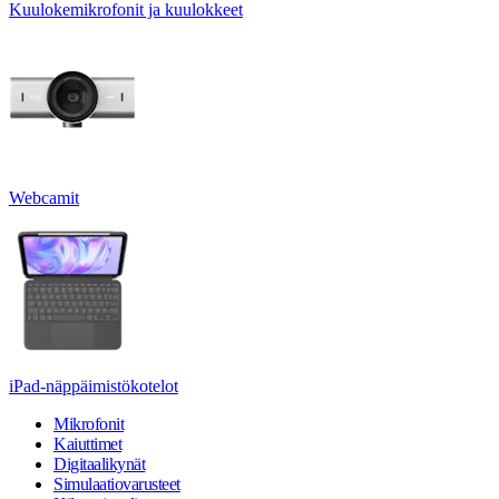
Kuulokemikrofonit ja kuulokkeet
Webcamit
iPad-näppäimistökotelot
Mikrofonit
Kaiuttimet
Digitaalikynät
Simulaatiovarusteet