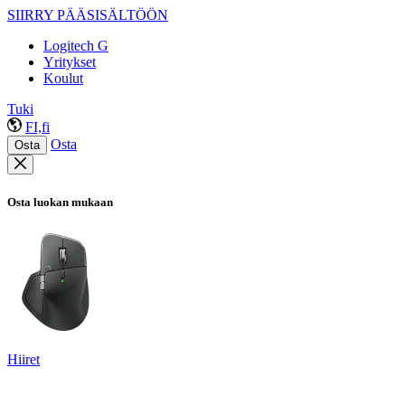
SIIRRY PÄÄSISÄLTÖÖN
Logitech G
Yritykset
Koulut
Tuki
FI,fi
Osta
Osta
Osta luokan mukaan
Hiiret