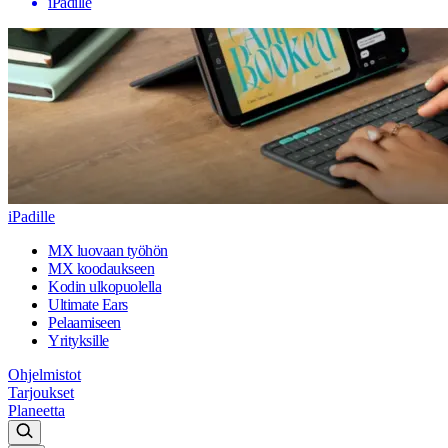
iPadille
iPadille
MX luovaan työhön
MX koodaukseen
Kodin ulkopuolella
Ultimate Ears
Pelaamiseen
Yrityksille
Ohjelmistot
Tarjoukset
Planeetta