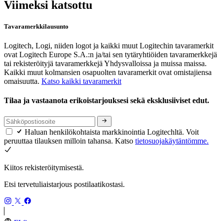
Viimeksi katsottu
Tavaramerkkilausunto
Logitech, Logi, niiden logot ja kaikki muut Logitechin tavaramerkit
ovat Logitech Europe S.A.:n ja/tai sen tytäryhtiöiden tavaramerkkejä
tai rekisteröityjä tavaramerkkejä Yhdysvalloissa ja muissa maissa.
Kaikki muut kolmansien osapuolten tavaramerkit ovat omistajiensa
omaisuutta.
Katso kaikki tavaramerkit
Tilaa ja vastaanota erikoistarjouksesi sekä eksklusiiviset edut.
Haluan henkilökohtaista markkinointia Logitechltä. Voit
peruuttaa tilauksen milloin tahansa. Katso
tietosuojakäytäntömme.
Kiitos rekisteröitymisestä.
Etsi tervetuliaistarjous postilaatikostasi.