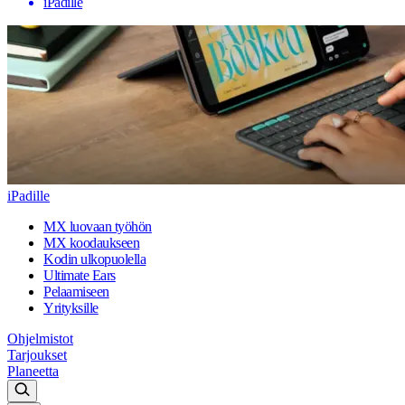
iPadille
iPadille
MX luovaan työhön
MX koodaukseen
Kodin ulkopuolella
Ultimate Ears
Pelaamiseen
Yrityksille
Ohjelmistot
Tarjoukset
Planeetta