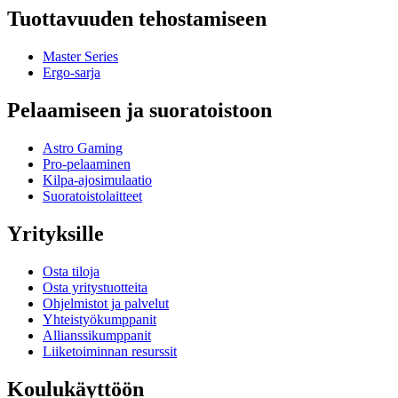
Tuottavuuden tehostamiseen
Master Series
Ergo-sarja
Pelaamiseen ja suoratoistoon
Astro Gaming
Pro-pelaaminen
Kilpa-ajosimulaatio
Suoratoistolaitteet
Yrityksille
Osta tiloja
Osta yritystuotteita
Ohjelmistot ja palvelut
Yhteistyökumppanit
Allianssikumppanit
Liiketoiminnan resurssit
Koulukäyttöön