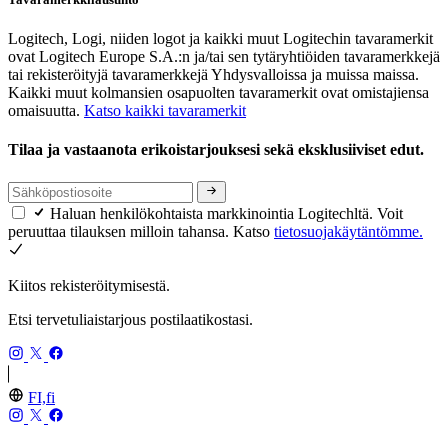
Logitech, Logi, niiden logot ja kaikki muut Logitechin tavaramerkit
ovat Logitech Europe S.A.:n ja/tai sen tytäryhtiöiden tavaramerkkejä
tai rekisteröityjä tavaramerkkejä Yhdysvalloissa ja muissa maissa.
Kaikki muut kolmansien osapuolten tavaramerkit ovat omistajiensa
omaisuutta.
Katso kaikki tavaramerkit
Tilaa ja vastaanota erikoistarjouksesi sekä eksklusiiviset edut.
Haluan henkilökohtaista markkinointia Logitechltä. Voit
peruuttaa tilauksen milloin tahansa. Katso
tietosuojakäytäntömme.
Kiitos rekisteröitymisestä.
Etsi tervetuliaistarjous postilaatikostasi.
FI,fi