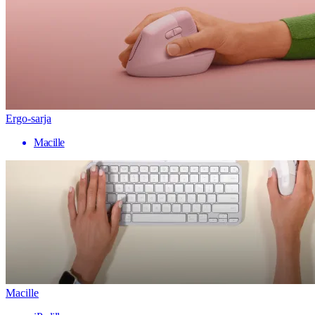
Ergo-sarja
Macille
Macille