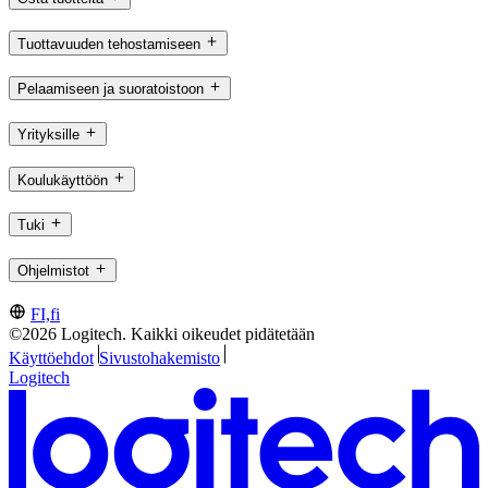
Tuottavuuden tehostamiseen
Pelaamiseen ja suoratoistoon
Yrityksille
Koulukäyttöön
Tuki
Ohjelmistot
FI,fi
©2026 Logitech. Kaikki oikeudet pidätetään
Käyttöehdot
Sivustohakemisto
Logitech