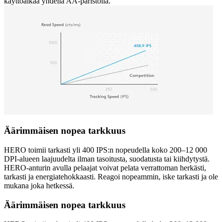
käyttöaikaa yhdellä AA-paristolla.
Äärimmäisen nopea tarkkuus
HERO toimii tarkasti yli 400 IPS:n nopeudella koko 200–12 000
DPI-alueen laajuudelta ilman tasoitusta, suodatusta tai kiihdytystä.
HERO-anturin avulla pelaajat voivat pelata verrattoman herkästi,
tarkasti ja energiatehokkaasti. Reagoi nopeammin, iske tarkasti ja ole
mukana joka hetkessä.
Äärimmäisen nopea tarkkuus