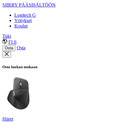
SIIRRY PÄÄSISÄLTÖÖN
Logitech G
Yritykset
Koulut
Tuki
FI,fi
Osta
Osta
Osta luokan mukaan
Hiiret