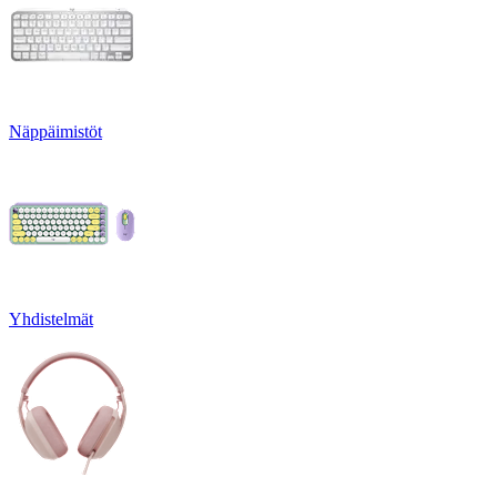
Näppäimistöt
Yhdistelmät