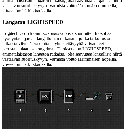
ammattilaistason langaton ratkaisu, joka saavuttaa langallista hiirtä
vastaavan suorituskyvyn. Varmista voitto äärimmäisen nopeilla,
viiveettömillä klikkauksilla.
Langaton LIGHTSPEED
Logitech G on luonut kokonaisvaltaista suunnittelufilosofiaa
hyödyntäen järeän langattoman ratkaisun, jonka tarkoitus on
ratkaista viivettä, vakautta ja yhdistettävyyttä vaivanneet
perustavanlaatuiset ongelmat. Tuloksena on LIGHTSPEED,
ammattilaistason langaton ratkaisu, joka saavuttaa langallista hiirtä
vastaavan suorituskyvyn. Varmista voitto äärimmäisen nopeilla,
viiveettömillä klikkauksilla.