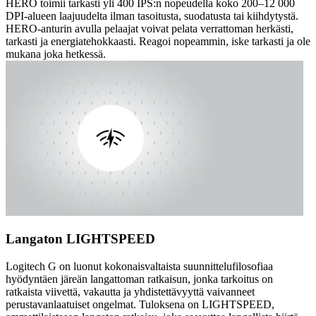
HERO toimii tarkasti yli 400 IPS:n nopeudella koko 200–12 000
DPI-alueen laajuudelta ilman tasoitusta, suodatusta tai kiihdytystä.
HERO-anturin avulla pelaajat voivat pelata verrattoman herkästi,
tarkasti ja energiatehokkaasti. Reagoi nopeammin, iske tarkasti ja ole
mukana joka hetkessä.
Langaton LIGHTSPEED
Logitech G on luonut kokonaisvaltaista suunnittelufilosofiaa
hyödyntäen järeän langattoman ratkaisun, jonka tarkoitus on
ratkaista viivettä, vakautta ja yhdistettävyyttä vaivanneet
perustavanlaatuiset ongelmat. Tuloksena on LIGHTSPEED,