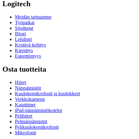
Logitech
Meidän tarinamme
Työpaikat
Sijoittajat
Blogi
Lehdistö
Kestävä kehitys
Kierrätys
Esteettömyys
Osta tuotteita
Hiiret
Näppäimistöt
Kuulokemikrofonit ja kuulokkeet
Verkkokamerat
Kaiuttimet
iPad-näppäimistökotelot
Pelihiiret
Pelinäppäimistöt
Pelikuulokemikrofonit
Mikrofonit