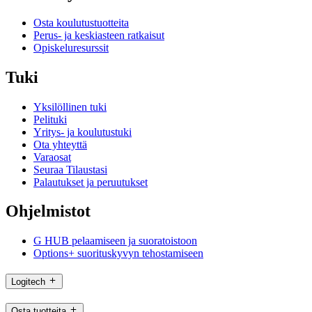
Osta koulutustuotteita
Perus- ja keskiasteen ratkaisut
Opiskeluresurssit
Tuki
Yksilöllinen tuki
Pelituki
Yritys- ja koulutustuki
Ota yhteyttä
Varaosat
Seuraa Tilaustasi
Palautukset ja peruutukset
Ohjelmistot
G HUB pelaamiseen ja suoratoistoon
Options+ suorituskyvyn tehostamiseen
Logitech
Osta tuotteita