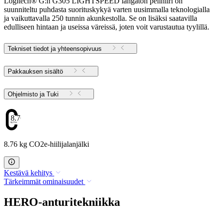
Logitech® G:n G305 LIGHTSPEED langaton pelihiiri on
suunniteltu puhdasta suorituskykyä varten uusimmalla teknologialla
ja vaikuttavalla 250 tunnin akunkestolla. Se on lisäksi saatavilla
edulliseen hintaan ja useissa väreissä, joten voit varustautua tyylillä.
Tekniset tiedot ja yhteensopivuus
Pakkauksen sisältö
Ohjelmisto ja Tuki
8.76
8.76 kg CO2e-hiilijalanjälki
Kestävä kehitys
Tärkeimmät ominaisuudet
HERO-anturitekniikka