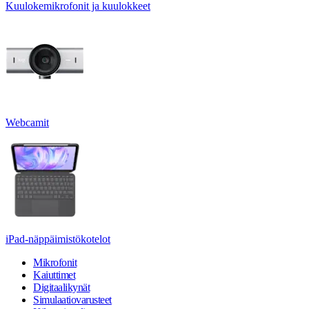
Kuulokemikrofonit ja kuulokkeet
Webcamit
iPad-näppäimistökotelot
Mikrofonit
Kaiuttimet
Digitaalikynät
Simulaatiovarusteet