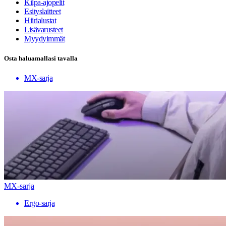
Kilpa-ajopelit
Esityslaitteet
Hiirialustat
Lisävarusteet
Myydyimmät
Osta haluamallasi tavalla
MX-sarja
MX-sarja
Ergo-sarja