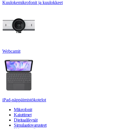
Kuulokemikrofonit ja kuulokkeet
Webcamit
iPad-näppäimistökotelot
Mikrofonit
Kaiuttimet
Digitaalikynät
Simulaatiovarusteet