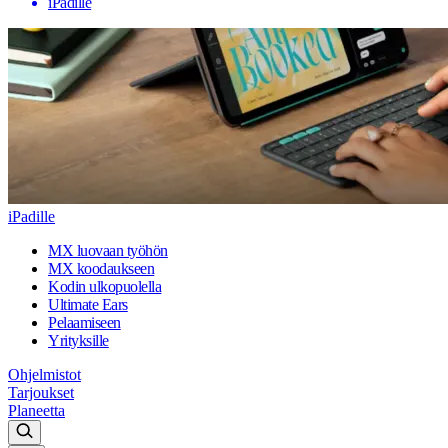
iPadille
iPadille
MX luovaan työhön
MX koodaukseen
Kodin ulkopuolella
Ultimate Ears
Pelaamiseen
Yrityksille
Ohjelmistot
Tarjoukset
Planeetta