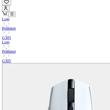
Logi
Pelihiiret
G305
Logi
Pelihiiret
G305