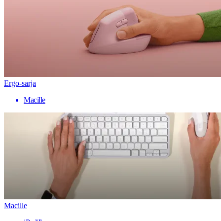
Ergo-sarja
Macille
Macille