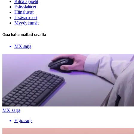
Kilpa-ajopelit
Esityslaitteet
Hiirialustat
Lisävarusteet
Myydyimmät
Osta haluamallasi tavalla
MX-sarja
MX-sarja
Ergo-sarja