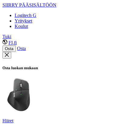
SIIRRY PÄÄSISÄLTÖÖN
Logitech G
Yritykset
Koulut
Tuki
FI,fi
Osta
Osta
Osta luokan mukaan
Hiiret