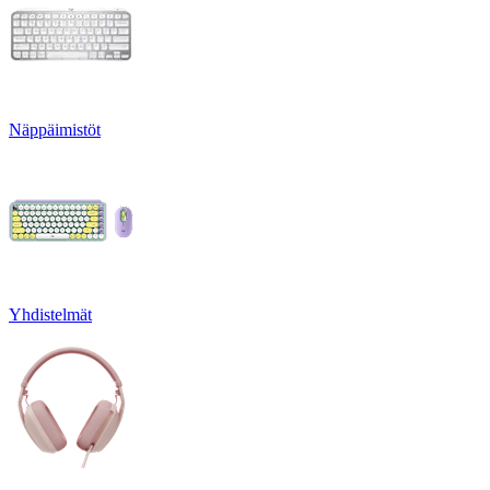
Näppäimistöt
Yhdistelmät