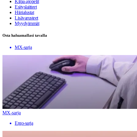
Kilpa-ajopelit
Esityslaitteet
Hiirialustat
Lisävarusteet
Myydyimmät
Osta haluamallasi tavalla
MX-sarja
MX-sarja
Ergo-sarja