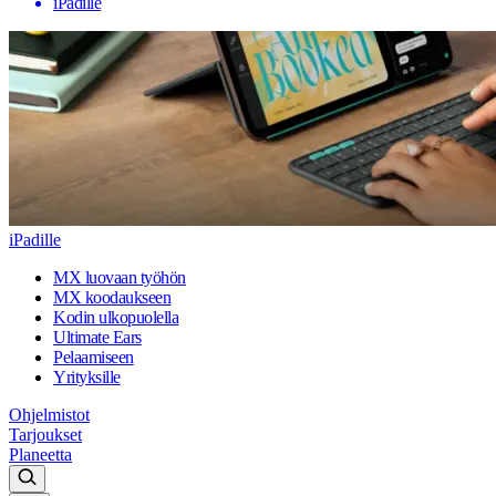
iPadille
iPadille
MX luovaan työhön
MX koodaukseen
Kodin ulkopuolella
Ultimate Ears
Pelaamiseen
Yrityksille
Ohjelmistot
Tarjoukset
Planeetta