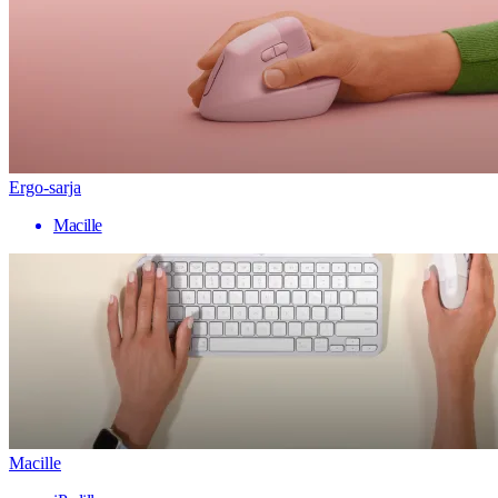
Ergo-sarja
Macille
Macille