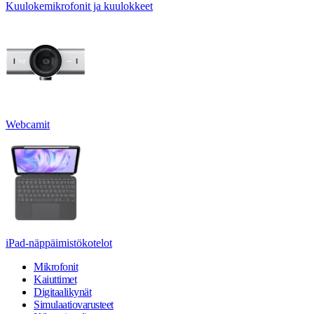
Kuulokemikrofonit ja kuulokkeet
Webcamit
iPad-näppäimistökotelot
Mikrofonit
Kaiuttimet
Digitaalikynät
Simulaatiovarusteet