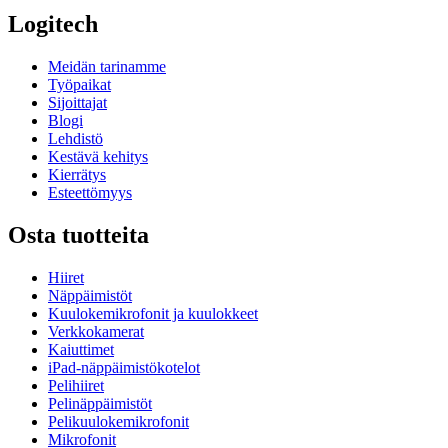
Logitech
Meidän tarinamme
Työpaikat
Sijoittajat
Blogi
Lehdistö
Kestävä kehitys
Kierrätys
Esteettömyys
Osta tuotteita
Hiiret
Näppäimistöt
Kuulokemikrofonit ja kuulokkeet
Verkkokamerat
Kaiuttimet
iPad-näppäimistökotelot
Pelihiiret
Pelinäppäimistöt
Pelikuulokemikrofonit
Mikrofonit