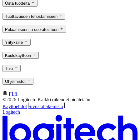
Osta tuotteita
Tuottavuuden tehostamiseen
Pelaamiseen ja suoratoistoon
Yrityksille
Koulukäyttöön
Tuki
Ohjelmistot
FI,fi
©2026 Logitech. Kaikki oikeudet pidätetään
Käyttöehdot
Sivustohakemisto
Logitech