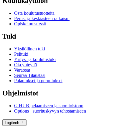
Koulukäyttöön
Osta koulutustuotteita
Perus- ja keskiasteen ratkaisut
Opiskeluresurssit
Tuki
Yksilöllinen tuki
Pelituki
Yritys- ja koulutustuki
Ota yhteyttä
Varaosat
Seuraa Tilaustasi
Palautukset ja peruutukset
Ohjelmistot
G HUB pelaamiseen ja suoratoistoon
Options+ suorituskyvyn tehostamiseen
Logitech