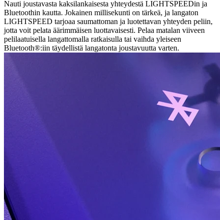
Nauti joustavasta kaksilankaisesta yhteydestä LIGHTSPEEDin ja
Bluetoothin kautta. Jokainen millisekunti on tärkeä, ja langaton
LIGHTSPEED tarjoaa saumattoman ja luotettavan yhteyden peliin,
jotta voit pelata äärimmäisen luottavaisesti. Pelaa matalan viiveen
pelilaatuisella langattomalla ratkaisulla tai vaihda yleiseen
Bluetooth®:iin täydellistä langatonta joustavuutta varten.