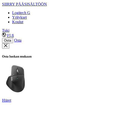
SIIRRY PÄÄSISÄLTÖÖN
Logitech G
Yritykset
Koulut
Tuki
FI,fi
Osta
Osta
Osta luokan mukaan
Hiiret