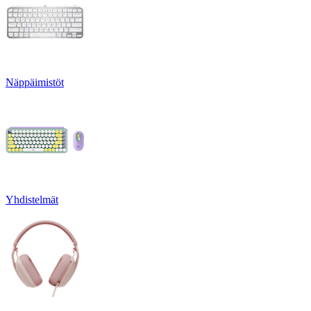
Näppäimistöt
Yhdistelmät