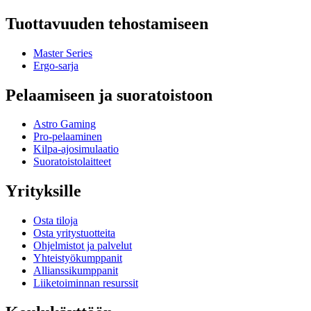
Tuottavuuden tehostamiseen
Master Series
Ergo-sarja
Pelaamiseen ja suoratoistoon
Astro Gaming
Pro-pelaaminen
Kilpa-ajosimulaatio
Suoratoistolaitteet
Yrityksille
Osta tiloja
Osta yritystuotteita
Ohjelmistot ja palvelut
Yhteistyökumppanit
Allianssikumppanit
Liiketoiminnan resurssit