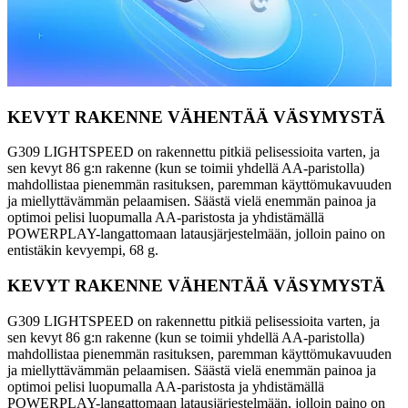
KEVYT RAKENNE VÄHENTÄÄ VÄSYMYSTÄ
G309 LIGHTSPEED on rakennettu pitkiä pelisessioita varten, ja
sen kevyt 86 g:n rakenne (kun se toimii yhdellä AA-paristolla)
mahdollistaa pienemmän rasituksen, paremman käyttömukavuuden
ja miellyttävämmän pelaamisen. Säästä vielä enemmän painoa ja
optimoi pelisi luopumalla AA-paristosta ja yhdistämällä
POWERPLAY-langattomaan latausjärjestelmään, jolloin paino on
entistäkin kevyempi, 68 g.
KEVYT RAKENNE VÄHENTÄÄ VÄSYMYSTÄ
G309 LIGHTSPEED on rakennettu pitkiä pelisessioita varten, ja
sen kevyt 86 g:n rakenne (kun se toimii yhdellä AA-paristolla)
mahdollistaa pienemmän rasituksen, paremman käyttömukavuuden
ja miellyttävämmän pelaamisen. Säästä vielä enemmän painoa ja
optimoi pelisi luopumalla AA-paristosta ja yhdistämällä
POWERPLAY-langattomaan latausjärjestelmään, jolloin paino on