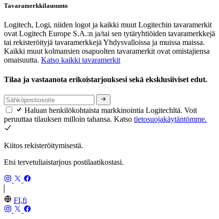
Tavaramerkkilausunto
Logitech, Logi, niiden logot ja kaikki muut Logitechin tavaramerkit
ovat Logitech Europe S.A.:n ja/tai sen tytäryhtiöiden tavaramerkkejä
tai rekisteröityjä tavaramerkkejä Yhdysvalloissa ja muissa maissa.
Kaikki muut kolmansien osapuolten tavaramerkit ovat omistajiensa
omaisuutta.
Katso kaikki tavaramerkit
Tilaa ja vastaanota erikoistarjouksesi sekä eksklusiiviset edut.
Haluan henkilökohtaista markkinointia Logitechltä. Voit
peruuttaa tilauksen milloin tahansa. Katso
tietosuojakäytäntömme.
Kiitos rekisteröitymisestä.
Etsi tervetuliaistarjous postilaatikostasi.
FI,fi