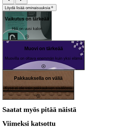
Löydä lisää ominaisuuksia
Vaikutus on tärkeää
Hiili on uusi kalori
Muovi on tärkeää
Muovilla on oltava enemmän kuin yksi elämä
Pakkauksella on väliä
Kyse ei ole vain pakkauksen sisällöstä
Saatat myös pitää näistä
Viimeksi katsottu