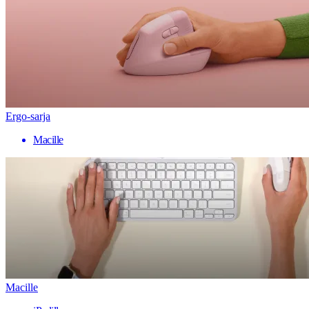
Ergo-sarja
Macille
Macille