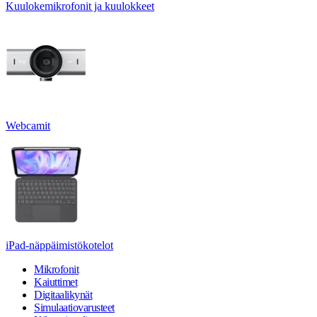
Kuulokemikrofonit ja kuulokkeet
Webcamit
iPad-näppäimistökotelot
Mikrofonit
Kaiuttimet
Digitaalikynät
Simulaatiovarusteet