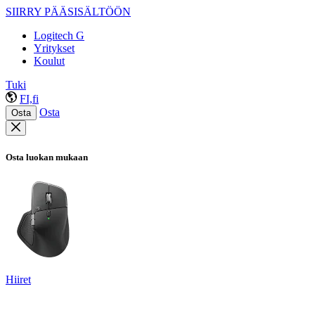
SIIRRY PÄÄSISÄLTÖÖN
Logitech G
Yritykset
Koulut
Tuki
FI,fi
Osta
Osta
Osta luokan mukaan
Hiiret