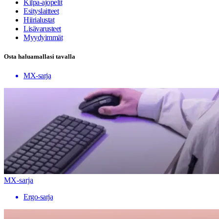
Kilpa-ajopelit
Esityslaitteet
Hiirialustat
Lisävarusteet
Myydyimmät
Osta haluamallasi tavalla
MX-sarja
MX-sarja
Ergo-sarja