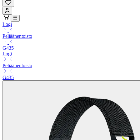
Logi
Peliäänentoisto
G435
Logi
Peliäänentoisto
G435