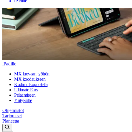
iPadille
iPadille
MX luovaan työhön
MX koodaukseen
Kodin ulkopuolella
Ultimate Ears
Pelaamiseen
Yrityksille
Ohjelmistot
Tarjoukset
Planeetta