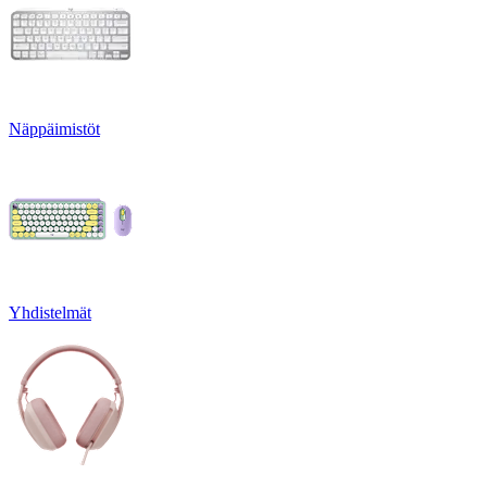
Näppäimistöt
Yhdistelmät