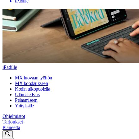
iPadille
iPadille
MX luovaan työhön
MX koodaukseen
Kodin ulkopuolella
Ultimate Ears
Pelaamiseen
Yrityksille
Ohjelmistot
Tarjoukset
Planeetta