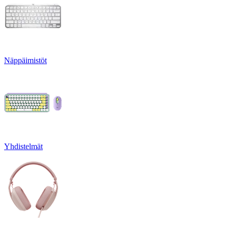
Näppäimistöt
Yhdistelmät