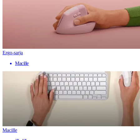
Ergo-sarja
Macille
Macille