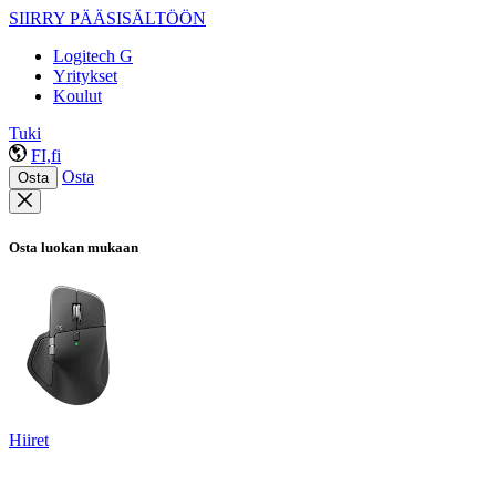
SIIRRY PÄÄSISÄLTÖÖN
Logitech G
Yritykset
Koulut
Tuki
FI,fi
Osta
Osta
Osta luokan mukaan
Hiiret