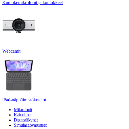
Kuulokemikrofonit ja kuulokkeet
Webcamit
iPad-näppäimistökotelot
Mikrofonit
Kaiuttimet
Digitaalikynät
Simulaatiovarusteet