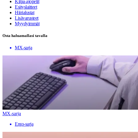
Kilpa-ajopelit
Esityslaitteet
Hiirialustat
Lisävarusteet
Myydyimmät
Osta haluamallasi tavalla
MX-sarja
MX-sarja
Ergo-sarja