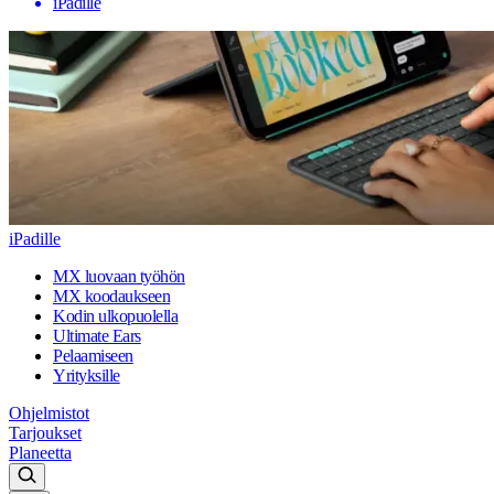
iPadille
iPadille
MX luovaan työhön
MX koodaukseen
Kodin ulkopuolella
Ultimate Ears
Pelaamiseen
Yrityksille
Ohjelmistot
Tarjoukset
Planeetta