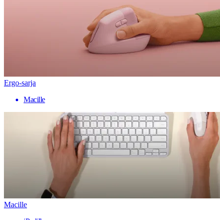
Ergo-sarja
Macille
Macille