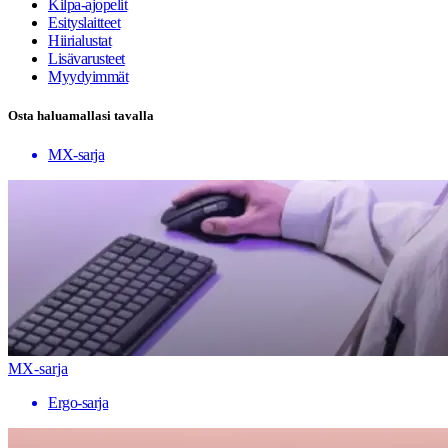
Kilpa-ajopelit
Esityslaitteet
Hiirialustat
Lisävarusteet
Myydyimmät
Osta haluamallasi tavalla
MX-sarja
MX-sarja
Ergo-sarja