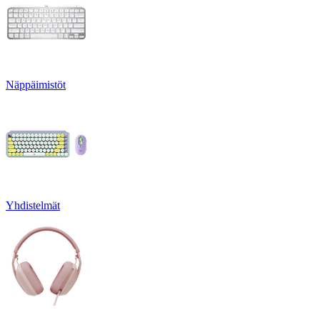
Näppäimistöt
Yhdistelmät