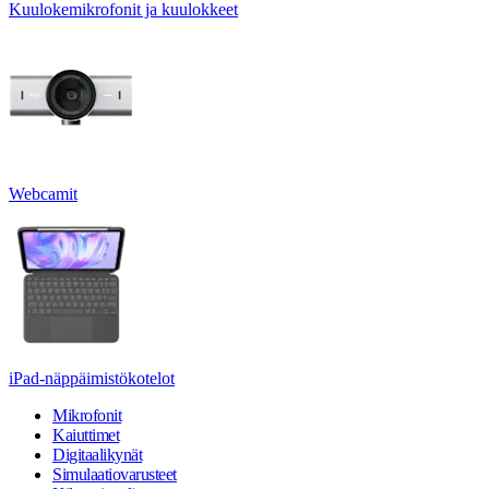
Kuulokemikrofonit ja kuulokkeet
Webcamit
iPad-näppäimistökotelot
Mikrofonit
Kaiuttimet
Digitaalikynät
Simulaatiovarusteet