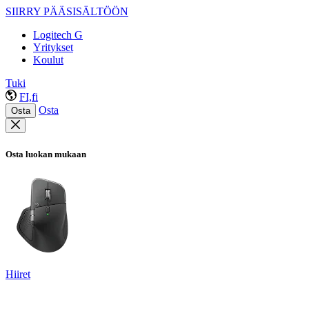
SIIRRY PÄÄSISÄLTÖÖN
Logitech G
Yritykset
Koulut
Tuki
FI,fi
Osta
Osta
Osta luokan mukaan
Hiiret