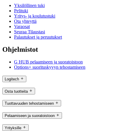
Yksilöllinen tuki
Pelituki
Yritys- ja koulutustuki
Ota yhteyttä
Varaosat
Seuraa Tilaustasi
Palautukset ja peruutukset
Ohjelmistot
G HUB pelaamiseen ja suoratoistoon
Options+ suorituskyvyn tehostamiseen
Logitech
Osta tuotteita
Tuottavuuden tehostamiseen
Pelaamiseen ja suoratoistoon
Yrityksille