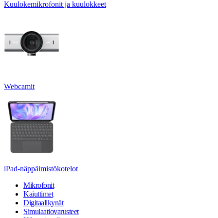
Kuulokemikrofonit ja kuulokkeet
Webcamit
iPad-näppäimistökotelot
Mikrofonit
Kaiuttimet
Digitaalikynät
Simulaatiovarusteet