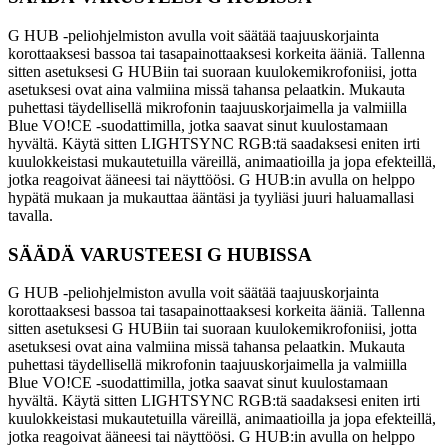
G HUB -peliohjelmiston avulla voit säätää taajuuskorjainta
korottaaksesi bassoa tai tasapainottaaksesi korkeita ääniä. Tallenna
sitten asetuksesi G HUBiin tai suoraan kuulokemikrofoniisi, jotta
asetuksesi ovat aina valmiina missä tahansa pelaatkin. Mukauta
puhettasi täydellisellä mikrofonin taajuuskorjaimella ja valmiilla
Blue VO!CE -suodattimilla, jotka saavat sinut kuulostamaan
hyvältä. Käytä sitten LIGHTSYNC RGB:tä saadaksesi eniten irti
kuulokkeistasi mukautetuilla väreillä, animaatioilla ja jopa efekteillä,
jotka reagoivat ääneesi tai näyttöösi. G HUB:in avulla on helppo
hypätä mukaan ja mukauttaa ääntäsi ja tyyliäsi juuri haluamallasi
tavalla.
SÄÄDÄ VARUSTEESI G HUBISSA
G HUB -peliohjelmiston avulla voit säätää taajuuskorjainta
korottaaksesi bassoa tai tasapainottaaksesi korkeita ääniä. Tallenna
sitten asetuksesi G HUBiin tai suoraan kuulokemikrofoniisi, jotta
asetuksesi ovat aina valmiina missä tahansa pelaatkin. Mukauta
puhettasi täydellisellä mikrofonin taajuuskorjaimella ja valmiilla
Blue VO!CE -suodattimilla, jotka saavat sinut kuulostamaan
hyvältä. Käytä sitten LIGHTSYNC RGB:tä saadaksesi eniten irti
kuulokkeistasi mukautetuilla väreillä, animaatioilla ja jopa efekteillä,
jotka reagoivat ääneesi tai näyttöösi. G HUB:in avulla on helppo