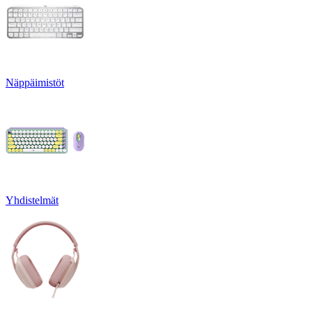
Näppäimistöt
Yhdistelmät