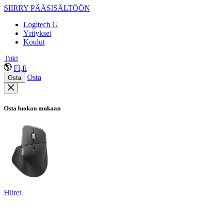
SIIRRY PÄÄSISÄLTÖÖN
Logitech G
Yritykset
Koulut
Tuki
FI,fi
Osta
Osta
Osta luokan mukaan
Hiiret