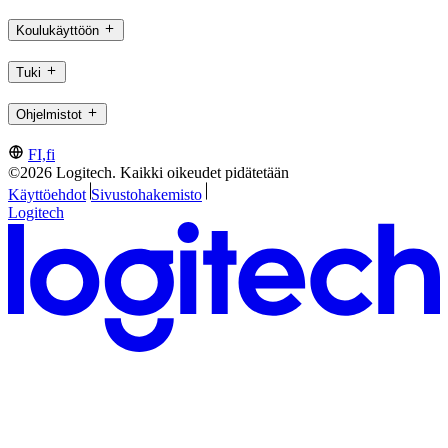
Koulukäyttöön
Tuki
Ohjelmistot
FI,fi
©2026 Logitech. Kaikki oikeudet pidätetään
Käyttöehdot
Sivustohakemisto
Logitech