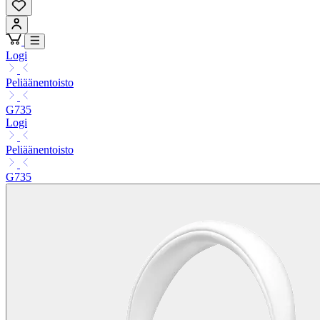
Logi
Peliäänentoisto
G735
Logi
Peliäänentoisto
G735