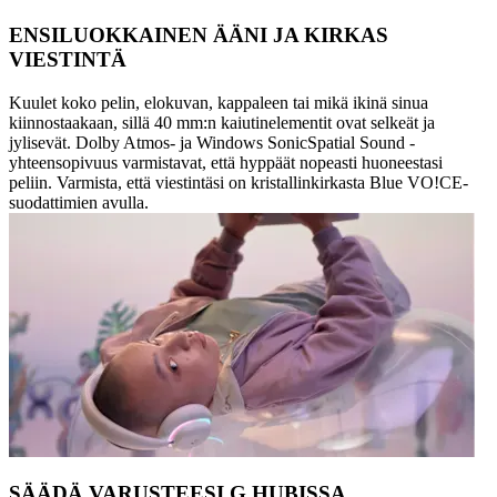
ENSILUOKKAINEN ÄÄNI JA KIRKAS
VIESTINTÄ
Kuulet koko pelin, elokuvan, kappaleen tai mikä ikinä sinua
kiinnostaakaan, sillä 40 mm:n kaiutinelementit ovat selkeät ja
jylisevät. Dolby Atmos- ja Windows SonicSpatial Sound -
yhteensopivuus varmistavat, että hyppäät nopeasti huoneestasi
peliin. Varmista, että viestintäsi on kristallinkirkasta Blue VO!CE-
suodattimien avulla.
SÄÄDÄ VARUSTEESI G HUBISSA