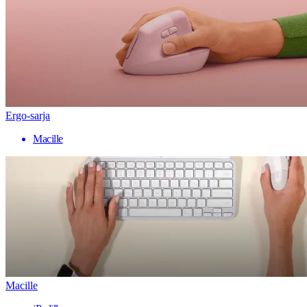
Ergo-sarja
Macille
Macille