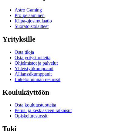
Astro Gaming
Pro-pelaaminen
Kilpa-ajosimulaatio
Suoratoistolaitteet
Yrityksille
Osta tiloja
Osta yritystuotteita
Ohjelmistot ja palvelut
Yhteistyökumppanit
Allianssikumppanit
Liiketoiminnan resurssit
Koulukäyttöön
Osta koulutustuotteita
Perus- ja keskiasteen ratkaisut
Opiskeluresurssit
Tuki