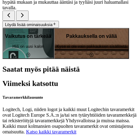
hypätä mukaan ja mukauttaa ääntäsi ja tyyliäsi juuri haluamallasi
tavalla.
Löydä lisää ominaisuuksia
Vaikutus on tärkeää
Pakkauksella on väliä
Hiili on uusi kalori
Kyse ei ole vain pakkauksen sisällöstä
Saatat myös pitää näistä
Viimeksi katsottu
Tavaramerkkilausunto
Logitech, Logi, niiden logot ja kaikki muut Logitechin tavaramerkit
ovat Logitech Europe S.A.:n ja/tai sen tytäryhtiöiden tavaramerkkejä
tai rekisteröityjä tavaramerkkejä Yhdysvalloissa ja muissa maissa.
Kaikki muut kolmansien osapuolten tavaramerkit ovat omistajiensa
omaisuutta.
Katso kaikki tavaramerkit