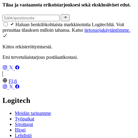
Tilaa ja vastaanota erikoistarjouksesi sekä eksklusiiviset edut.
Haluan henkilökohtaista markkinointia Logitechltä. Voit
peruuttaa tilauksen milloin tahansa. Katso
tietosuojakäytäntömme.
Kiitos rekisteröitymisestä.
Etsi tervetuliaistarjous postilaatikostasi.
FI,fi
Logitech
Meidän tarinamme
Työpaikat
Sijoittajat
Blogi
Lehdistö