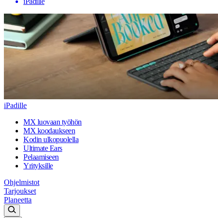
iPadille
iPadille
MX luovaan työhön
MX koodaukseen
Kodin ulkopuolella
Ultimate Ears
Pelaamiseen
Yrityksille
Ohjelmistot
Tarjoukset
Planeetta