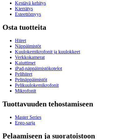
Kestävä kehitys
Kierrätys
Esteettömyys
Osta tuotteita
Hiiret
Näppäimistöt
Kuulokemikrofonit ja kuulokkeet
Verkkokamerat
Kaiuttimet
iPad-näppäimistökotelot
Pelihiiret
Pelinäppäimistöt
Pelikuulokemikrofonit
Mikrofonit
Tuottavuuden tehostamiseen
Master Series
Ergo-sarja
Pelaamiseen ja suoratoistoon