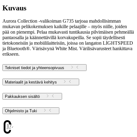
Kuvaus
Aurora Collection -valikoiman G735 tarjoaa mahdollisimman
mukavan pelikokemuksen kaikille pelaajille – myös niille, joiden
pää on pienempi. Pelaa mukavasti tuntikausia pilvimäisen pehmeällä
pantaosalla ja käännettävillä korvakupeilla. Se sopii täydellisesti
tietokoneisiin ja mobiililaitteisiin, joissa on langaton LIGHTSPEED
ja Bluetooth®. Värisävynä White Mist. Värilisävarusteet hankittava
erikseen.
Tekniset tiedot ja yhteensopivuus
Materiaalit ja kestävä kehitys
Pakkauksen sisältö
Ohjelmisto ja Tuki
17.43