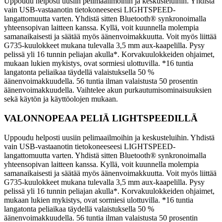
Uppoudu helposti uusiin pelimaailmoihin ja keskusteluihin. Yhdistä
vain USB-vastaanotin tietokoneeseesi LIGHTSPEED-
langattomuutta varten. Yhdistä sitten Bluetooth® synkronoimalla
yhteensopivan laitteen kanssa. Kyllä, voit kuunnella molempia
samanaikaisesti ja säätää myös äänenvoimakkuutta. Voit myös liittää
G735-kuulokkeet mukana tulevalla 3,5 mm aux-kaapelilla. Pysy
pelissä yli 16 tunnin peliajan akulla*. Korvakuulokkeiden ohjaimet,
mukaan lukien mykistys, ovat sormiesi ulottuvilla. *16 tuntia
langatonta peliaikaa täydellä valaistuksella 50 %
äänenvoimakkuudella. 56 tuntia ilman valaistusta 50 prosentin
äänenvoimakkuudella. Vaihtelee akun purkautumisominaisuuksien
sekä käytön ja käyttöolojen mukaan.
VALONNOPEAA PELIÄ LIGHTSPEEDILLÄ
Uppoudu helposti uusiin pelimaailmoihin ja keskusteluihin. Yhdistä
vain USB-vastaanotin tietokoneeseesi LIGHTSPEED-
langattomuutta varten. Yhdistä sitten Bluetooth® synkronoimalla
yhteensopivan laitteen kanssa. Kyllä, voit kuunnella molempia
samanaikaisesti ja säätää myös äänenvoimakkuutta. Voit myös liittää
G735-kuulokkeet mukana tulevalla 3,5 mm aux-kaapelilla. Pysy
pelissä yli 16 tunnin peliajan akulla*. Korvakuulokkeiden ohjaimet,
mukaan lukien mykistys, ovat sormiesi ulottuvilla. *16 tuntia
langatonta peliaikaa täydellä valaistuksella 50 %
äänenvoimakkuudella. 56 tuntia ilman valaistusta 50 prosentin