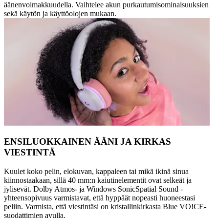
äänenvoimakkuudella. Vaihtelee akun purkautumisominaisuuksien
sekä käytön ja käyttöolojen mukaan.
ENSILUOKKAINEN ÄÄNI JA KIRKAS
VIESTINTÄ
Kuulet koko pelin, elokuvan, kappaleen tai mikä ikinä sinua
kiinnostaakaan, sillä 40 mm:n kaiutinelementit ovat selkeät ja
jylisevät. Dolby Atmos- ja Windows SonicSpatial Sound -
yhteensopivuus varmistavat, että hyppäät nopeasti huoneestasi
peliin. Varmista, että viestintäsi on kristallinkirkasta Blue VO!CE-
suodattimien avulla.