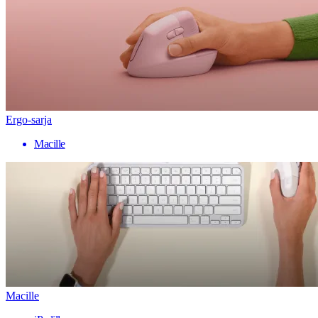
Ergo-sarja
Macille
Macille