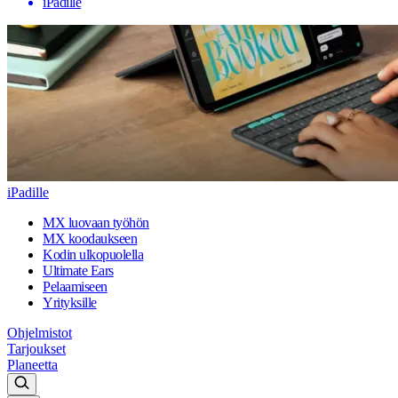
iPadille
iPadille
MX luovaan työhön
MX koodaukseen
Kodin ulkopuolella
Ultimate Ears
Pelaamiseen
Yrityksille
Ohjelmistot
Tarjoukset
Planeetta