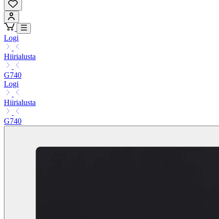
Logi
Hiirialusta
G740
Logi
Hiirialusta
G740