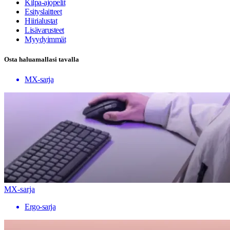
Kilpa-ajopelit
Esityslaitteet
Hiirialustat
Lisävarusteet
Myydyimmät
Osta haluamallasi tavalla
MX-sarja
MX-sarja
Ergo-sarja