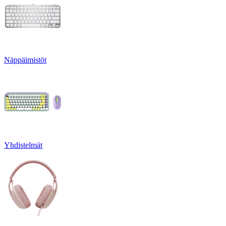
Näppäimistöt
Yhdistelmät