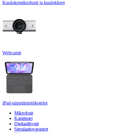
Kuulokemikrofonit ja kuulokkeet
Webcamit
iPad-näppäimistökotelot
Mikrofonit
Kaiuttimet
Digitaalikynät
Simulaatiovarusteet