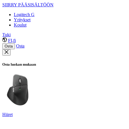
SIIRRY PÄÄSISÄLTÖÖN
Logitech G
Yritykset
Koulut
Tuki
FI,fi
Osta
Osta
Osta luokan mukaan
Hiiret