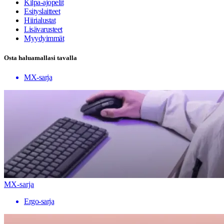
Kilpa-ajopelit
Esityslaitteet
Hiirialustat
Lisävarusteet
Myydyimmät
Osta haluamallasi tavalla
MX-sarja
MX-sarja
Ergo-sarja