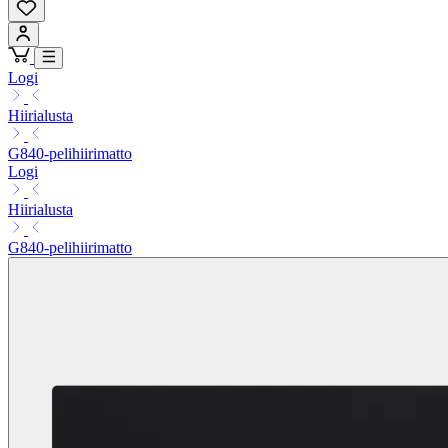
Logi
Hiirialusta
G840-pelihiirimatto
Logi
Hiirialusta
G840-pelihiirimatto