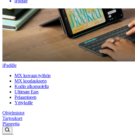
iPadille
iPadille
MX luovaan työhön
MX koodaukseen
Kodin ulkopuolella
Ultimate Ears
Pelaamiseen
Yrityksille
Ohjelmistot
Tarjoukset
Planeetta