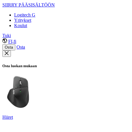
SIIRRY PÄÄSISÄLTÖÖN
Logitech G
Yritykset
Koulut
Tuki
FI,fi
Osta
Osta
Osta luokan mukaan
Hiiret