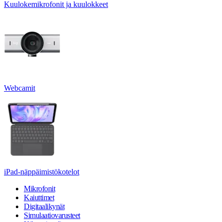
Kuulokemikrofonit ja kuulokkeet
Webcamit
iPad-näppäimistökotelot
Mikrofonit
Kaiuttimet
Digitaalikynät
Simulaatiovarusteet