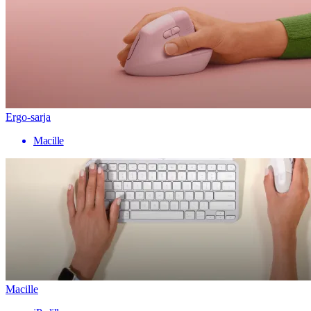
Ergo-sarja
Macille
Macille