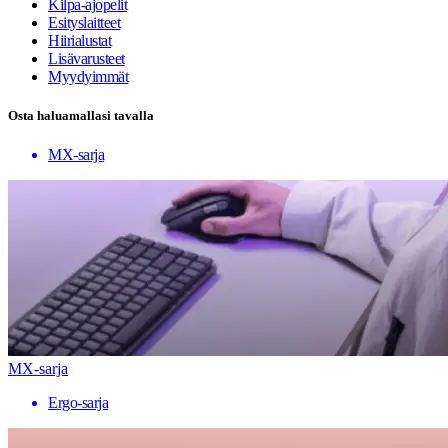
Kilpa-ajopelit
Esityslaitteet
Hiirialustat
Lisävarusteet
Myydyimmät
Osta haluamallasi tavalla
MX-sarja
MX-sarja
Ergo-sarja