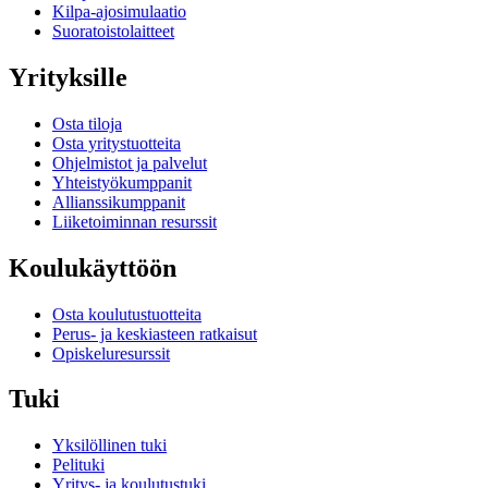
Kilpa-ajosimulaatio
Suoratoistolaitteet
Yrityksille
Osta tiloja
Osta yritystuotteita
Ohjelmistot ja palvelut
Yhteistyökumppanit
Allianssikumppanit
Liiketoiminnan resurssit
Koulukäyttöön
Osta koulutustuotteita
Perus- ja keskiasteen ratkaisut
Opiskeluresurssit
Tuki
Yksilöllinen tuki
Pelituki
Yritys- ja koulutustuki