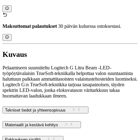
Maksuttomat palautukset
30 päivän kuluessa ostoksestasi.
Kuvaus
Pelaamiseen suunniteltu Logitech G Litra Beam -LED-
työpöytävalaisin TrueSoft-tekniikalla helpottaa valon suuntaamista
haluttuun paikkaan ammattitasoisten valaistustehosteiden luomiseksi.
Logitech G:n TrueSoft-tekniikka tarjoaa tasapainoisen, täyden
spektrin LED-valon, jonka elokuvatason väritarkkuus takaa
huomattavan laadukkaan ilmeen.
Tekniset tiedot ja yhteensopivuus
Materiaalit ja kestävä kehitys
Pakkauksen sisältö