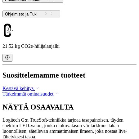
Ohjelmisto ja Tuki
21.52
21.52 kg CO2e-hiilijalanjälki
Suosittelemamme tuotteet
Kestävä kehitys
Tärkeimmät ominaisuudet
NÄYTÄ OSAAVALTA
Logitech G:n TrueSoft-tekniikka tarjoaa tasapainoisen, täyden
spektrin LED-valon, jonka elokuvatason väritarkkuus takaa
luonnollisen, säteilevän ammattimaisen ilmeen, joka nostaa live-
lähetyksesi tasoa.