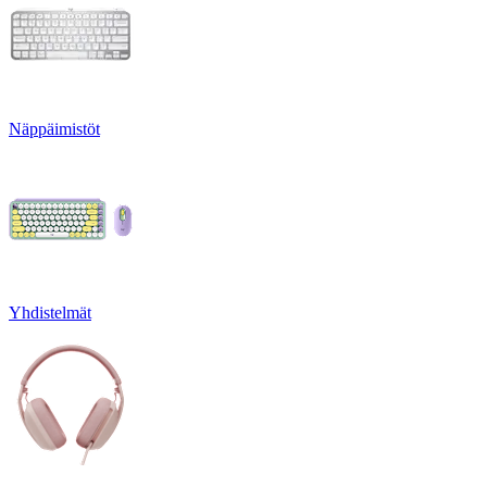
Näppäimistöt
Yhdistelmät