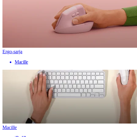
Ergo-sarja
Macille
Macille