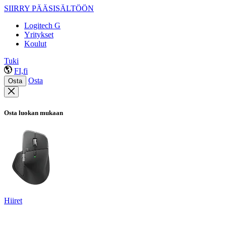
SIIRRY PÄÄSISÄLTÖÖN
Logitech G
Yritykset
Koulut
Tuki
FI,fi
Osta
Osta
Osta luokan mukaan
Hiiret