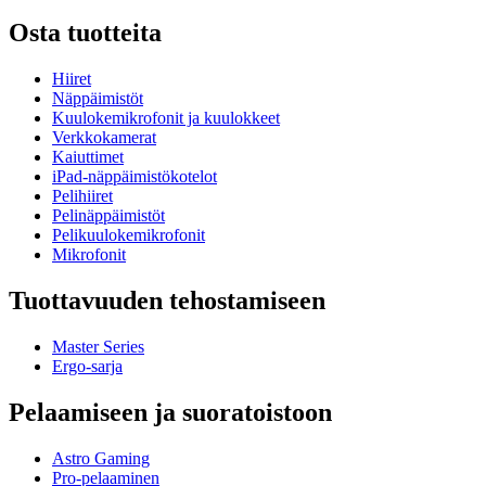
Osta tuotteita
Hiiret
Näppäimistöt
Kuulokemikrofonit ja kuulokkeet
Verkkokamerat
Kaiuttimet
iPad-näppäimistökotelot
Pelihiiret
Pelinäppäimistöt
Pelikuulokemikrofonit
Mikrofonit
Tuottavuuden tehostamiseen
Master Series
Ergo-sarja
Pelaamiseen ja suoratoistoon
Astro Gaming
Pro-pelaaminen