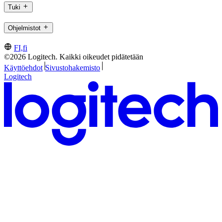
Tuki
Ohjelmistot
FI,fi
©2026 Logitech. Kaikki oikeudet pidätetään
Käyttöehdot
Sivustohakemisto
Logitech