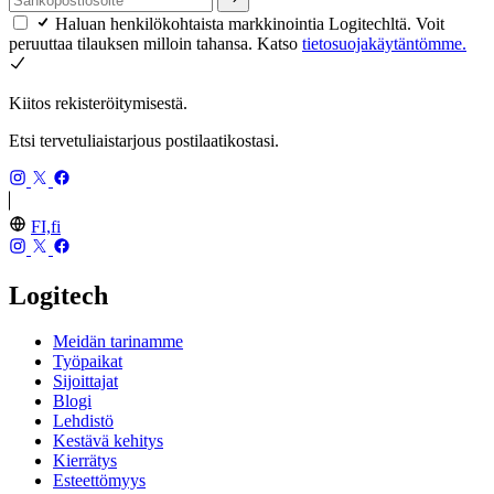
Haluan henkilökohtaista markkinointia Logitechltä. Voit
peruuttaa tilauksen milloin tahansa. Katso
tietosuojakäytäntömme.
Kiitos rekisteröitymisestä.
Etsi tervetuliaistarjous postilaatikostasi.
FI,fi
Logitech
Meidän tarinamme
Työpaikat
Sijoittajat
Blogi
Lehdistö
Kestävä kehitys
Kierrätys
Esteettömyys