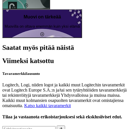
Muovi on tärkeää
Muovilla on oltava enemmän kuin yksi elämä
Saatat myös pitää näistä
Viimeksi katsottu
Tavaramerkkilausunto
Logitech, Logi, niiden logot ja kaikki muut Logitechin tavaramerkit
ovat Logitech Europe S.A.:n ja/tai sen tytäryhtiöiden tavaramerkkejä
tai rekisteröityjä tavaramerkkejä Yhdysvalloissa ja muissa maissa.
Kaikki muut kolmansien osapuolten tavaramerkit ovat omistajiensa
omaisuutta.
Katso kaikki tavaramerkit
Tilaa ja vastaanota erikoistarjouksesi sekä eksklusiiviset edut.