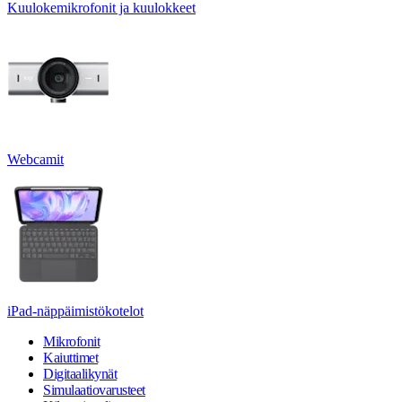
Kuulokemikrofonit ja kuulokkeet
Webcamit
iPad-näppäimistökotelot
Mikrofonit
Kaiuttimet
Digitaalikynät
Simulaatiovarusteet