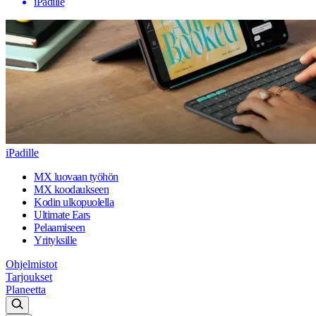
iPadille
iPadille
MX luovaan työhön
MX koodaukseen
Kodin ulkopuolella
Ultimate Ears
Pelaamiseen
Yrityksille
Ohjelmistot
Tarjoukset
Planeetta