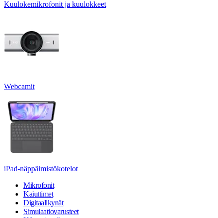
Kuulokemikrofonit ja kuulokkeet
Webcamit
iPad-näppäimistökotelot
Mikrofonit
Kaiuttimet
Digitaalikynät
Simulaatiovarusteet