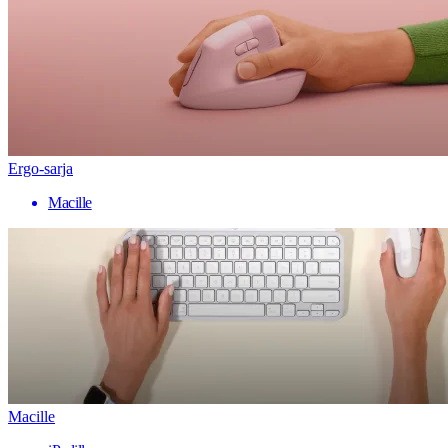
Ergo-sarja
Macille
Macille