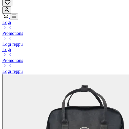
Logi
Promotions
Logi-reppu
Logi
Promotions
Logi-reppu