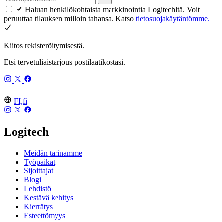
Haluan henkilökohtaista markkinointia Logitechltä. Voit
peruuttaa tilauksen milloin tahansa. Katso
tietosuojakäytäntömme.
Kiitos rekisteröitymisestä.
Etsi tervetuliaistarjous postilaatikostasi.
FI,fi
Logitech
Meidän tarinamme
Työpaikat
Sijoittajat
Blogi
Lehdistö
Kestävä kehitys
Kierrätys
Esteettömyys