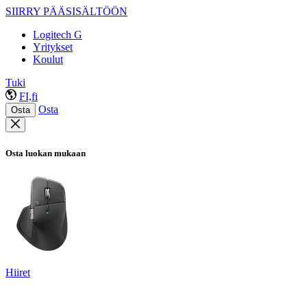
SIIRRY PÄÄSISÄLTÖÖN
Logitech G
Yritykset
Koulut
Tuki
FI,fi
Osta
Osta
Osta luokan mukaan
Hiiret