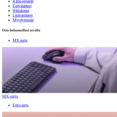
Kilpa-ajopelit
Esityslaitteet
Hiirialustat
Lisävarusteet
Myydyimmät
Osta haluamallasi tavalla
MX-sarja
MX-sarja
Ergo-sarja