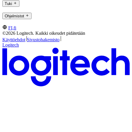
Tuki
Ohjelmistot
FI,fi
©2026 Logitech. Kaikki oikeudet pidätetään
Käyttöehdot
Sivustohakemisto
Logitech