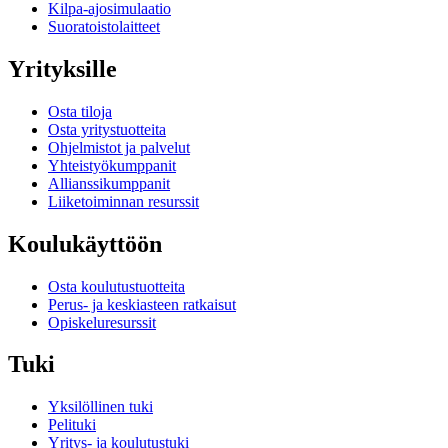
Kilpa-ajosimulaatio
Suoratoistolaitteet
Yrityksille
Osta tiloja
Osta yritystuotteita
Ohjelmistot ja palvelut
Yhteistyökumppanit
Allianssikumppanit
Liiketoiminnan resurssit
Koulukäyttöön
Osta koulutustuotteita
Perus- ja keskiasteen ratkaisut
Opiskeluresurssit
Tuki
Yksilöllinen tuki
Pelituki
Yritys- ja koulutustuki