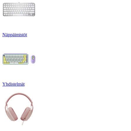
Näppäimistöt
Yhdistelmät