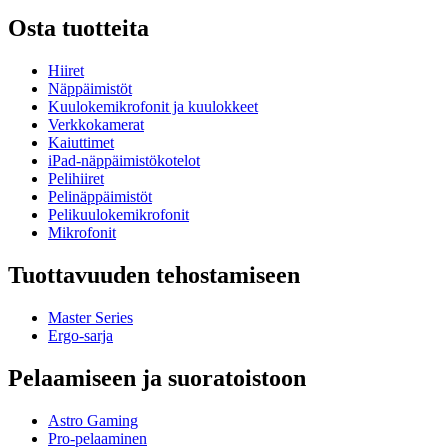
Osta tuotteita
Hiiret
Näppäimistöt
Kuulokemikrofonit ja kuulokkeet
Verkkokamerat
Kaiuttimet
iPad-näppäimistökotelot
Pelihiiret
Pelinäppäimistöt
Pelikuulokemikrofonit
Mikrofonit
Tuottavuuden tehostamiseen
Master Series
Ergo-sarja
Pelaamiseen ja suoratoistoon
Astro Gaming
Pro-pelaaminen