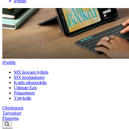
iPadille
iPadille
MX luovaan työhön
MX koodaukseen
Kodin ulkopuolella
Ultimate Ears
Pelaamiseen
Yrityksille
Ohjelmistot
Tarjoukset
Planeetta