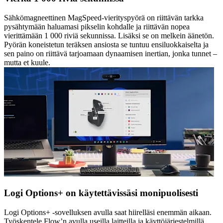
Sähkömagneettinen MagSpeed-vierityspyörä on riittävän tarkka
pysähtymään haluamasi pikselin kohdalle ja riittävän nopea
vierittämään 1 000 riviä sekunnissa. Lisäksi se on melkein äänetön.
Pyörän koneistetun teräksen ansiosta se tuntuu ensiluokkaiselta ja
sen paino on riittävä tarjoamaan dynaamisen inertian, jonka tunnet –
mutta et kuule.
Logi Options+ on käytettävissäsi monipuolisesti
Logi Options+ -sovelluksen avulla saat hiirelläsi enemmän aikaan.
Työskentele Flow’n avulla useilla laitteilla ja käyttöjärjestelmillä,