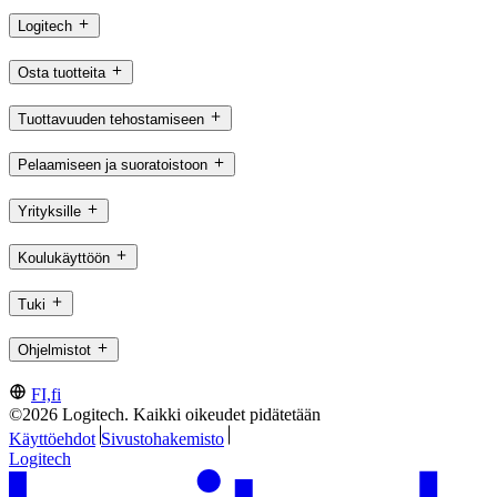
Logitech
Osta tuotteita
Tuottavuuden tehostamiseen
Pelaamiseen ja suoratoistoon
Yrityksille
Koulukäyttöön
Tuki
Ohjelmistot
FI,fi
©2026 Logitech. Kaikki oikeudet pidätetään
Käyttöehdot
Sivustohakemisto
Logitech