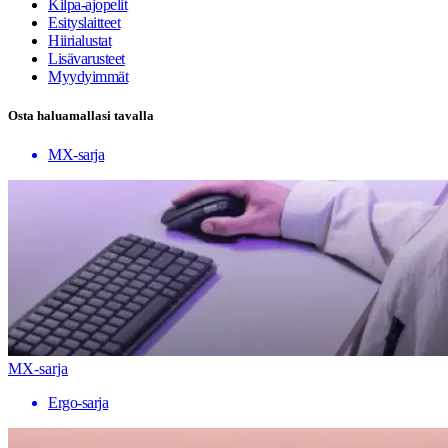
Kilpa-ajopelit
Esityslaitteet
Hiirialustat
Lisävarusteet
Myydyimmät
Osta haluamallasi tavalla
MX-sarja
MX-sarja
Ergo-sarja