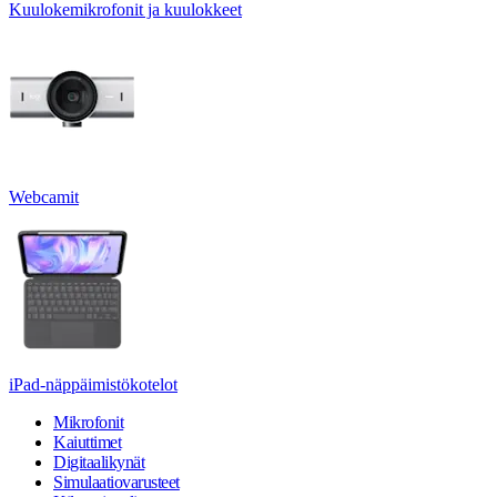
Kuulokemikrofonit ja kuulokkeet
Webcamit
iPad-näppäimistökotelot
Mikrofonit
Kaiuttimet
Digitaalikynät
Simulaatiovarusteet