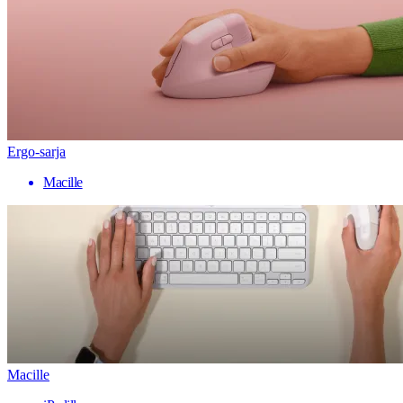
Ergo-sarja
Macille
Macille