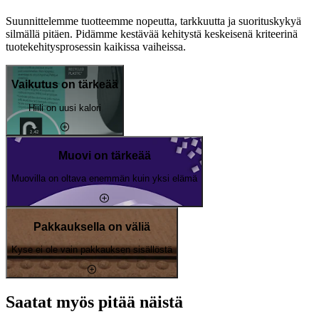
Suunnittelemme tuotteemme nopeutta, tarkkuutta ja suorituskykyä
silmällä pitäen. Pidämme kestävää kehitystä keskeisenä kriteerinä
tuotekehitysprosessin kaikissa vaiheissa.
Vaikutus on tärkeää
Hiili on uusi kalori
Muovi on tärkeää
Muovilla on oltava enemmän kuin yksi elämä
Pakkauksella on väliä
Kyse ei ole vain pakkauksen sisällöstä
Saatat myös pitää näistä