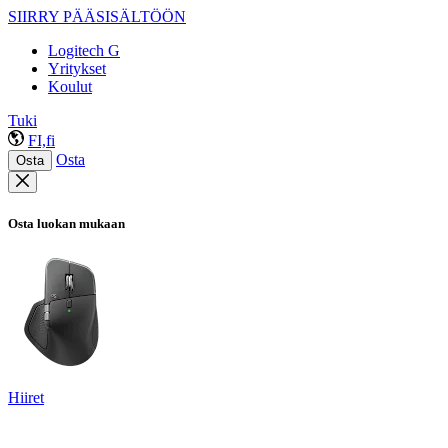
SIIRRY PÄÄSISÄLTÖÖN
Logitech G
Yritykset
Koulut
Tuki
FI,fi
Osta
Osta
Osta luokan mukaan
Hiiret