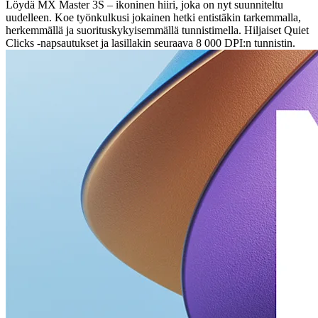
Löydä MX Master 3S – ikoninen hiiri, joka on nyt suunniteltu
uudelleen. Koe työnkulkusi jokainen hetki entistäkin tarkemmalla,
herkemmällä ja suorituskykyisemmällä tunnistimella. Hiljaiset Quiet
Clicks -napsautukset ja lasillakin seuraava 8 000 DPI:n tunnistin.