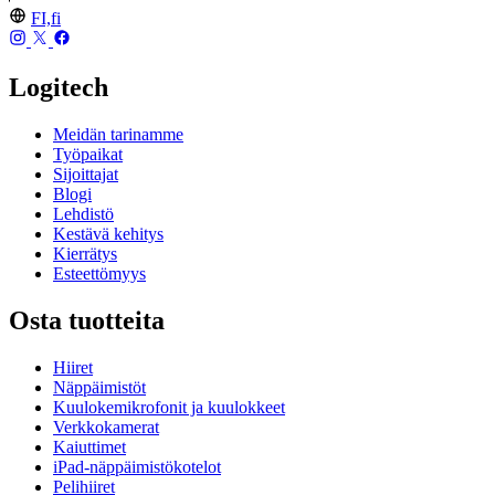
FI,fi
Logitech
Meidän tarinamme
Työpaikat
Sijoittajat
Blogi
Lehdistö
Kestävä kehitys
Kierrätys
Esteettömyys
Osta tuotteita
Hiiret
Näppäimistöt
Kuulokemikrofonit ja kuulokkeet
Verkkokamerat
Kaiuttimet
iPad-näppäimistökotelot
Pelihiiret