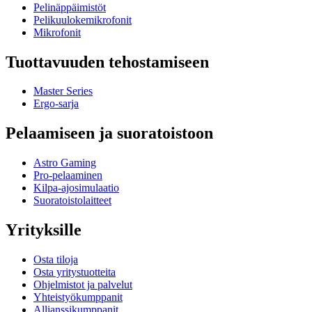
Pelinäppäimistöt
Pelikuulokemikrofonit
Mikrofonit
Tuottavuuden tehostamiseen
Master Series
Ergo-sarja
Pelaamiseen ja suoratoistoon
Astro Gaming
Pro-pelaaminen
Kilpa-ajosimulaatio
Suoratoistolaitteet
Yrityksille
Osta tiloja
Osta yritystuotteita
Ohjelmistot ja palvelut
Yhteistyökumppanit
Allianssikumppanit