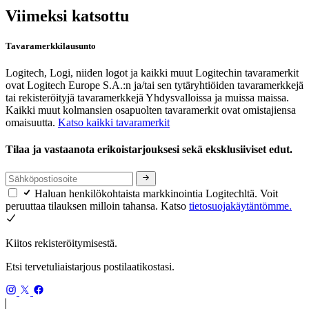
Viimeksi katsottu
Tavaramerkkilausunto
Logitech, Logi, niiden logot ja kaikki muut Logitechin tavaramerkit
ovat Logitech Europe S.A.:n ja/tai sen tytäryhtiöiden tavaramerkkejä
tai rekisteröityjä tavaramerkkejä Yhdysvalloissa ja muissa maissa.
Kaikki muut kolmansien osapuolten tavaramerkit ovat omistajiensa
omaisuutta.
Katso kaikki tavaramerkit
Tilaa ja vastaanota erikoistarjouksesi sekä eksklusiiviset edut.
Haluan henkilökohtaista markkinointia Logitechltä. Voit
peruuttaa tilauksen milloin tahansa. Katso
tietosuojakäytäntömme.
Kiitos rekisteröitymisestä.
Etsi tervetuliaistarjous postilaatikostasi.