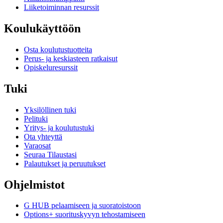
Liiketoiminnan resurssit
Koulukäyttöön
Osta koulutustuotteita
Perus- ja keskiasteen ratkaisut
Opiskeluresurssit
Tuki
Yksilöllinen tuki
Pelituki
Yritys- ja koulutustuki
Ota yhteyttä
Varaosat
Seuraa Tilaustasi
Palautukset ja peruutukset
Ohjelmistot
G HUB pelaamiseen ja suoratoistoon
Options+ suorituskyvyn tehostamiseen