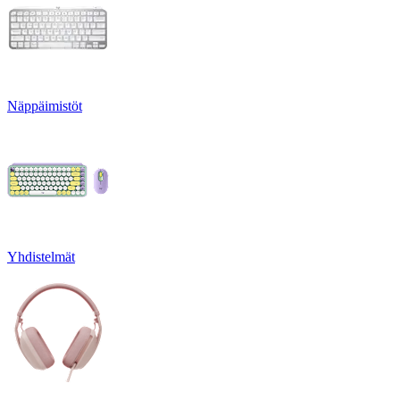
Näppäimistöt
Yhdistelmät