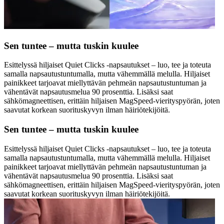
Sen tuntee – mutta tuskin kuulee
Esittelyssä hiljaiset Quiet Clicks -napsautukset – luo, tee ja toteuta
samalla napsautustuntumalla, mutta vähemmällä melulla. Hiljaiset
painikkeet tarjoavat miellyttävän pehmeän napsautustuntuman ja
vähentävät napsautusmelua 90 prosenttia. Lisäksi saat
sähkömagneettisen, erittäin hiljaisen MagSpeed-vierityspyörän, joten
saavutat korkean suorituskyvyn ilman häiriötekijöitä.
Sen tuntee – mutta tuskin kuulee
Esittelyssä hiljaiset Quiet Clicks -napsautukset – luo, tee ja toteuta
samalla napsautustuntumalla, mutta vähemmällä melulla. Hiljaiset
painikkeet tarjoavat miellyttävän pehmeän napsautustuntuman ja
vähentävät napsautusmelua 90 prosenttia. Lisäksi saat
sähkömagneettisen, erittäin hiljaisen MagSpeed-vierityspyörän, joten
saavutat korkean suorituskyvyn ilman häiriötekijöitä.