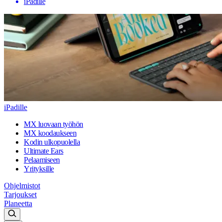
iPadille
iPadille
MX luovaan työhön
MX koodaukseen
Kodin ulkopuolella
Ultimate Ears
Pelaamiseen
Yrityksille
Ohjelmistot
Tarjoukset
Planeetta