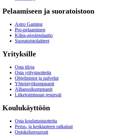
Pelaamiseen ja suoratoistoon
Astro Gaming
Pro-pelaaminen
Kilpa-ajosimulaatio
Suoratoistolaitteet
Yrityksille
Osta tiloja
Osta yritystuotteita
Ohjelmistot ja palvelut
Yhteistyökumppanit
Allianssikumppanit
Liiketoiminnan resurssit
Koulukäyttöön
Osta koulutustuotteita
Perus- ja keskiasteen ratkaisut
Opiskeluresurssit