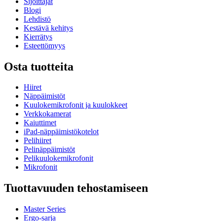
Sijoittajat
Blogi
Lehdistö
Kestävä kehitys
Kierrätys
Esteettömyys
Osta tuotteita
Hiiret
Näppäimistöt
Kuulokemikrofonit ja kuulokkeet
Verkkokamerat
Kaiuttimet
iPad-näppäimistökotelot
Pelihiiret
Pelinäppäimistöt
Pelikuulokemikrofonit
Mikrofonit
Tuottavuuden tehostamiseen
Master Series
Ergo-sarja