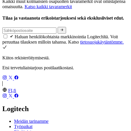
Kaikki muut kolmansien osapuolten tavaramerkit ovat omistajiensa
omaisuutta.
Katso kaikki tavaramerkit
Tilaa ja vastaanota erikoistarjouksesi sekä eksklusiiviset edut.
Haluan henkilökohtaista markkinointia Logitechltä. Voit
peruuttaa tilauksen milloin tahansa. Katso
tietosuojakäytäntömme.
Kiitos rekisteröitymisestä.
Etsi tervetuliaistarjous postilaatikostasi.
FI,fi
Logitech
Meidän tarinamme
Työpaikat