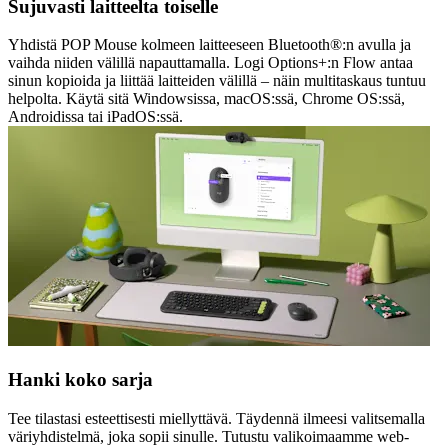
Sujuvasti laitteelta toiselle
Yhdistä POP Mouse kolmeen laitteeseen Bluetooth®:n avulla ja
vaihda niiden välillä napauttamalla. Logi Options+:n Flow antaa
sinun kopioida ja liittää laitteiden välillä – näin multitaskaus tuntuu
helpolta. Käytä sitä Windowsissa, macOS:ssä, Chrome OS:ssä,
Androidissa tai iPadOS:ssä.
Hanki koko sarja
Tee tilastasi esteettisesti miellyttävä. Täydennä ilmeesi valitsemalla
väriyhdistelmä, joka sopii sinulle. Tutustu valikoimaamme web-