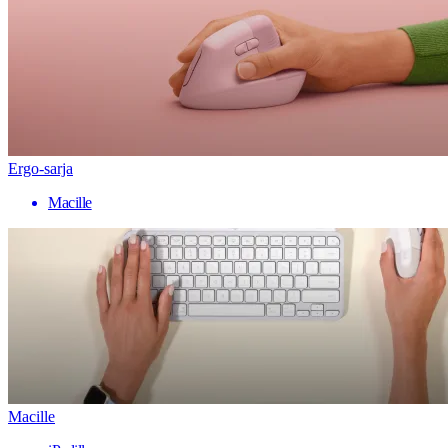
Ergo-sarja
Macille
Macille