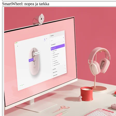
SmartWheel: nopea ja tarkka