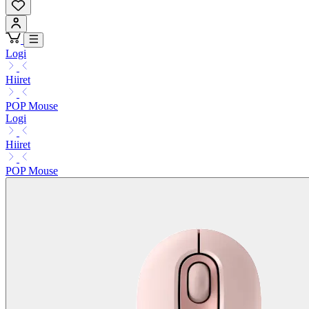
Logi
Hiiret
POP Mouse
Logi
Hiiret
POP Mouse