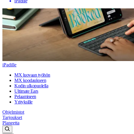
iPadille
iPadille
MX luovaan työhön
MX koodaukseen
Kodin ulkopuolella
Ultimate Ears
Pelaamiseen
Yrityksille
Ohjelmistot
Tarjoukset
Planeetta