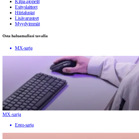
Kilpa-ajopelit
Esityslaitteet
Hiirialustat
Lisävarusteet
Myydyimmät
Osta haluamallasi tavalla
MX-sarja
MX-sarja
Ergo-sarja