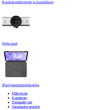
Kuulokemikrofonit ja kuulokkeet
Webcamit
iPad-näppäimistökotelot
Mikrofonit
Kaiuttimet
Digitaalikynät
Simulaatiovarusteet