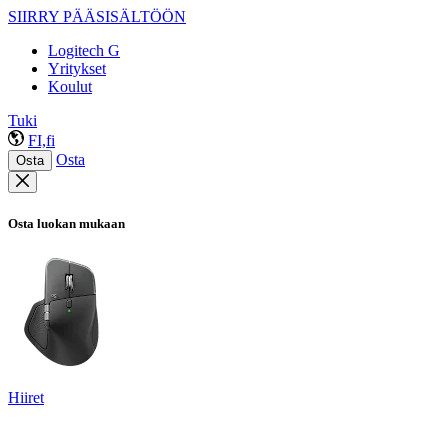
SIIRRY PÄÄSISÄLTÖÖN
Logitech G
Yritykset
Koulut
Tuki
FI,fi
Osta
Osta
Osta luokan mukaan
Hiiret