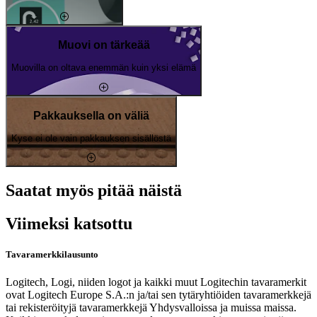
Muovi on tärkeää
Muovilla on oltava enemmän kuin yksi elämä
Pakkauksella on väliä
Kyse ei ole vain pakkauksen sisällöstä
Saatat myös pitää näistä
Viimeksi katsottu
Tavaramerkkilausunto
Logitech, Logi, niiden logot ja kaikki muut Logitechin tavaramerkit
ovat Logitech Europe S.A.:n ja/tai sen tytäryhtiöiden tavaramerkkejä
tai rekisteröityjä tavaramerkkejä Yhdysvalloissa ja muissa maissa.