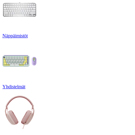
Näppäimistöt
Yhdistelmät