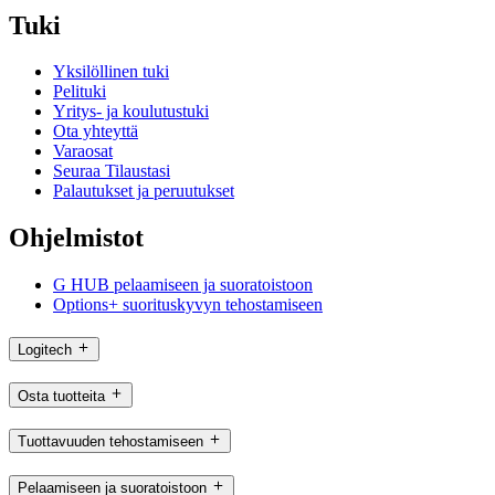
Tuki
Yksilöllinen tuki
Pelituki
Yritys- ja koulutustuki
Ota yhteyttä
Varaosat
Seuraa Tilaustasi
Palautukset ja peruutukset
Ohjelmistot
G HUB pelaamiseen ja suoratoistoon
Options+ suorituskyvyn tehostamiseen
Logitech
Osta tuotteita
Tuottavuuden tehostamiseen
Pelaamiseen ja suoratoistoon