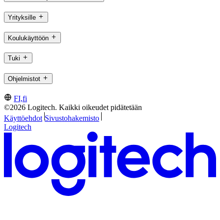
Yrityksille
Koulukäyttöön
Tuki
Ohjelmistot
FI,fi
©2026 Logitech. Kaikki oikeudet pidätetään
Käyttöehdot
Sivustohakemisto
Logitech