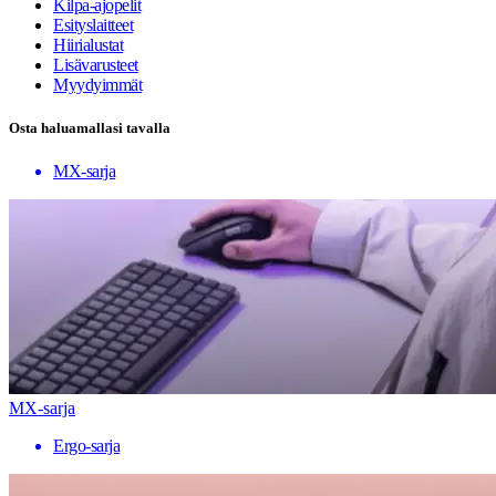
Kilpa-ajopelit
Esityslaitteet
Hiirialustat
Lisävarusteet
Myydyimmät
Osta haluamallasi tavalla
MX-sarja
MX-sarja
Ergo-sarja