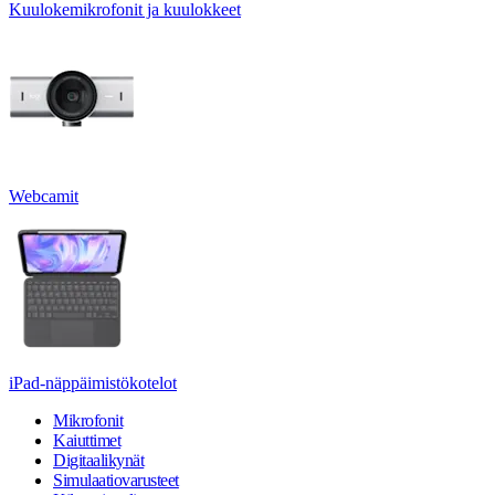
Kuulokemikrofonit ja kuulokkeet
Webcamit
iPad-näppäimistökotelot
Mikrofonit
Kaiuttimet
Digitaalikynät
Simulaatiovarusteet