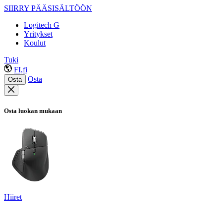
SIIRRY PÄÄSISÄLTÖÖN
Logitech G
Yritykset
Koulut
Tuki
FI,fi
Osta
Osta
Osta luokan mukaan
Hiiret