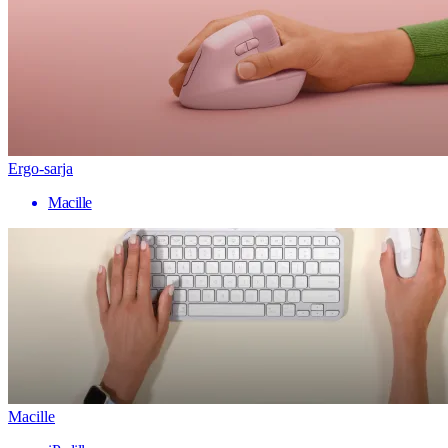
Ergo-sarja
Macille
Macille