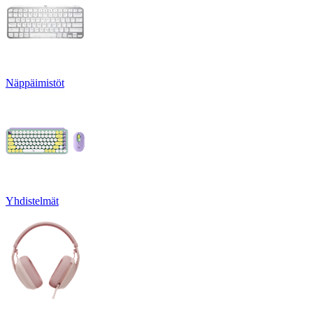
Näppäimistöt
Yhdistelmät