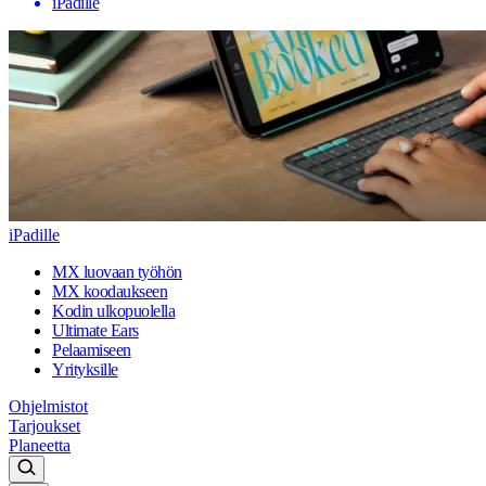
iPadille
iPadille
MX luovaan työhön
MX koodaukseen
Kodin ulkopuolella
Ultimate Ears
Pelaamiseen
Yrityksille
Ohjelmistot
Tarjoukset
Planeetta