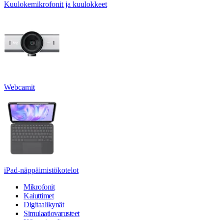
Kuulokemikrofonit ja kuulokkeet
Webcamit
iPad-näppäimistökotelot
Mikrofonit
Kaiuttimet
Digitaalikynät
Simulaatiovarusteet