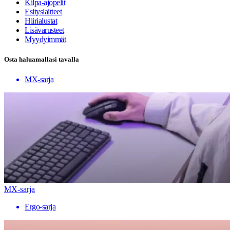
Kilpa-ajopelit
Esityslaitteet
Hiirialustat
Lisävarusteet
Myydyimmät
Osta haluamallasi tavalla
MX-sarja
MX-sarja
Ergo-sarja