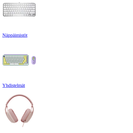
Näppäimistöt
Yhdistelmät