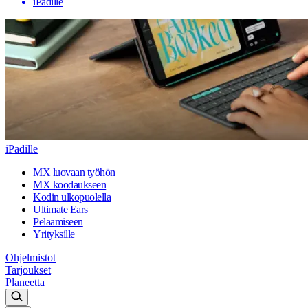
iPadille
iPadille
MX luovaan työhön
MX koodaukseen
Kodin ulkopuolella
Ultimate Ears
Pelaamiseen
Yrityksille
Ohjelmistot
Tarjoukset
Planeetta