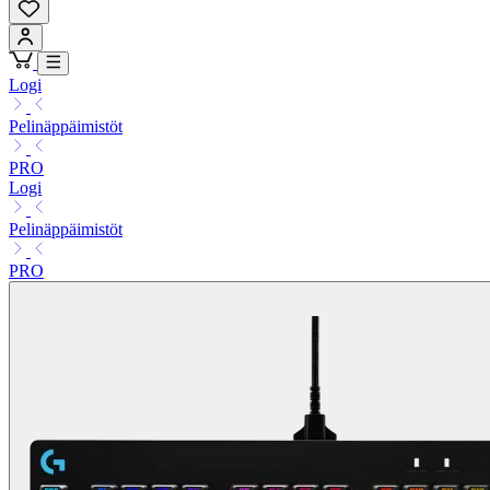
Logi
Pelinäppäimistöt
PRO
Logi
Pelinäppäimistöt
PRO