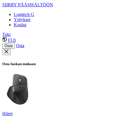
SIIRRY PÄÄSISÄLTÖÖN
Logitech G
Yritykset
Koulut
Tuki
FI,fi
Osta
Osta
Osta luokan mukaan
Hiiret