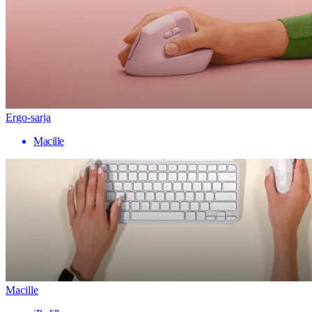
Ergo-sarja
Macille
Macille