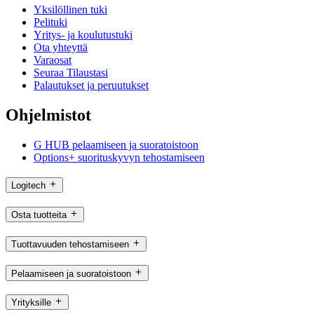
Yksilöllinen tuki
Pelituki
Yritys- ja koulutustuki
Ota yhteyttä
Varaosat
Seuraa Tilaustasi
Palautukset ja peruutukset
Ohjelmistot
G HUB pelaamiseen ja suoratoistoon
Options+ suorituskyvyn tehostamiseen
Logitech
Osta tuotteita
Tuottavuuden tehostamiseen
Pelaamiseen ja suoratoistoon
Yrityksille