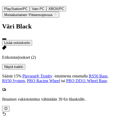
PlayStation/PC
Vain PC
XBOX/PC
Monialustainen Yhteensopivuus
Väri
Black
Lisää ostoskoriin
Erikoistarjoukset
(2)
Näytä kaikki
Säästä 15%
Playseat® Trophy
-istuimesta ostamalla
RS50 Base
,
RS50 System
,
PRO Racing Wheel
tai
PRO DD11 Wheel Base
.
Ilmainen vakiotoimitus vähintään 39 €n tilauksille.