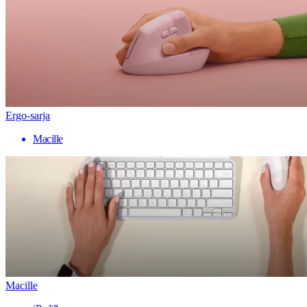
Ergo-sarja
Macille
Macille