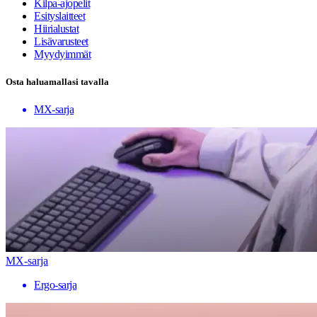
Kilpa-ajopelit
Esityslaitteet
Hiirialustat
Lisävarusteet
Myydyimmät
Osta haluamallasi tavalla
MX-sarja
MX-sarja
Ergo-sarja