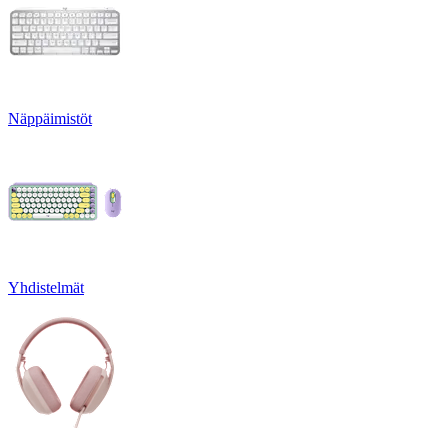
Näppäimistöt
Yhdistelmät