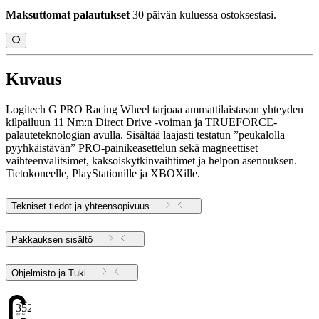
Maksuttomat palautukset
30 päivän kuluessa ostoksestasi.
Kuvaus
Logitech G PRO Racing Wheel tarjoaa ammattilaistason yhteyden
kilpailuun 11 Nm:n Direct Drive -voiman ja TRUEFORCE-
palauteteknologian avulla. Sisältää laajasti testatun ”peukalolla
pyyhkäistävän” PRO-painikeasettelun sekä magneettiset
vaihteenvalitsimet, kaksoiskytkinvaihtimet ja helpon asennuksen.
Tietokoneelle, PlayStationille ja XBOXille.
Tekniset tiedot ja yhteensopivuus
Pakkauksen sisältö
Ohjelmisto ja Tuki
352.51