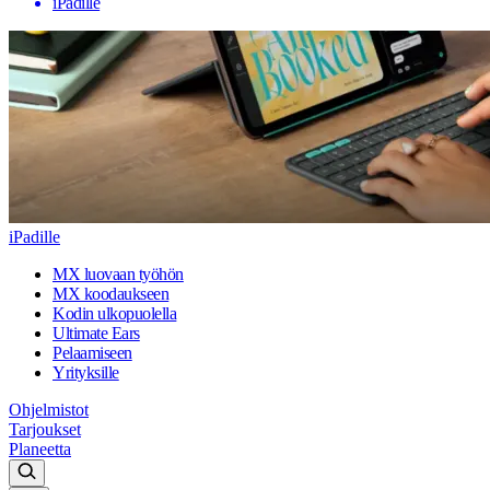
iPadille
iPadille
MX luovaan työhön
MX koodaukseen
Kodin ulkopuolella
Ultimate Ears
Pelaamiseen
Yrityksille
Ohjelmistot
Tarjoukset
Planeetta