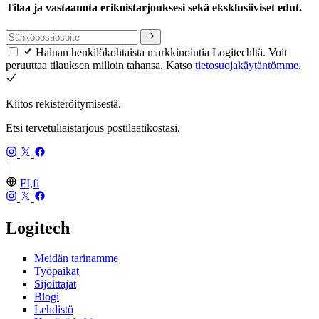
Tilaa ja vastaanota erikoistarjouksesi sekä eksklusiiviset edut.
Haluan henkilökohtaista markkinointia Logitechltä. Voit
peruuttaa tilauksen milloin tahansa. Katso
tietosuojakäytäntömme.
Kiitos rekisteröitymisestä.
Etsi tervetuliaistarjous postilaatikostasi.
FI,fi
Logitech
Meidän tarinamme
Työpaikat
Sijoittajat
Blogi
Lehdistö