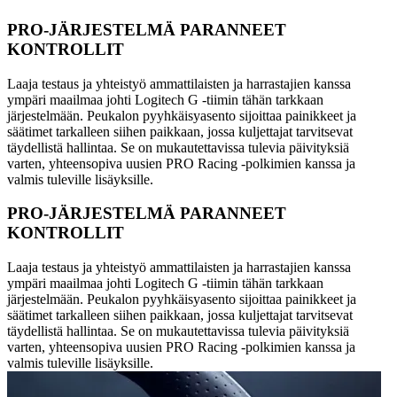
PRO-JÄRJESTELMÄ PARANNEET
KONTROLLIT
Laaja testaus ja yhteistyö ammattilaisten ja harrastajien kanssa
ympäri maailmaa johti Logitech G -tiimin tähän tarkkaan
järjestelmään. Peukalon pyyhkäisyasento sijoittaa painikkeet ja
säätimet tarkalleen siihen paikkaan, jossa kuljettajat tarvitsevat
täydellistä hallintaa. Se on mukautettavissa tulevia päivityksiä
varten, yhteensopiva uusien PRO Racing -polkimien kanssa ja
valmis tuleville lisäyksille.
PRO-JÄRJESTELMÄ PARANNEET
KONTROLLIT
Laaja testaus ja yhteistyö ammattilaisten ja harrastajien kanssa
ympäri maailmaa johti Logitech G -tiimin tähän tarkkaan
järjestelmään. Peukalon pyyhkäisyasento sijoittaa painikkeet ja
säätimet tarkalleen siihen paikkaan, jossa kuljettajat tarvitsevat
täydellistä hallintaa. Se on mukautettavissa tulevia päivityksiä
varten, yhteensopiva uusien PRO Racing -polkimien kanssa ja
valmis tuleville lisäyksille.