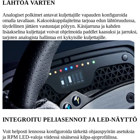
LÄHTÖÄ VARTEN
Analogiset polkimet antavat kuljettajille vapauden konfiguroida
omalla tavallaan. Kaksoiskuppilajitelma tarjoaa edun lähtöruudussa,
täydellinen jättäen vastustajat pölyyn. Käsijarruna ja kahden
lisäakselina kuljettajat voivat ohjelmoida paddlet kaasuksi ja jarruksi,
tarjoten analogista hallintaa eri kykyisille kuljettajille.
INTEGROITU PELIASENNOT JA LED-NÄYTTÖ
Voit helposti lennossa konfiguroida tärkeitä ohjauspyörän asetuksia
ja RPM LED-valoja viidessä sisäisessä kilpa-ajoprofiilissa.