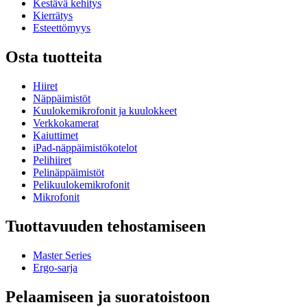
Kestävä kehitys
Kierrätys
Esteettömyys
Osta tuotteita
Hiiret
Näppäimistöt
Kuulokemikrofonit ja kuulokkeet
Verkkokamerat
Kaiuttimet
iPad-näppäimistökotelot
Pelihiiret
Pelinäppäimistöt
Pelikuulokemikrofonit
Mikrofonit
Tuottavuuden tehostamiseen
Master Series
Ergo-sarja
Pelaamiseen ja suoratoistoon