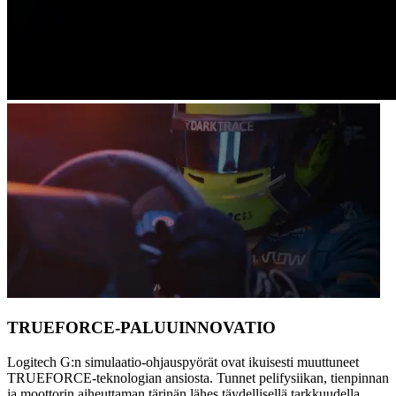
TRUEFORCE-PALUUINNOVATIO
Logitech G:n simulaatio-ohjauspyörät ovat ikuisesti muuttuneet
TRUEFORCE-teknologian ansiosta. Tunnet pelifysiikan, tienpinnan
ja moottorin aiheuttaman tärinän lähes täydellisellä tarkkuudella.