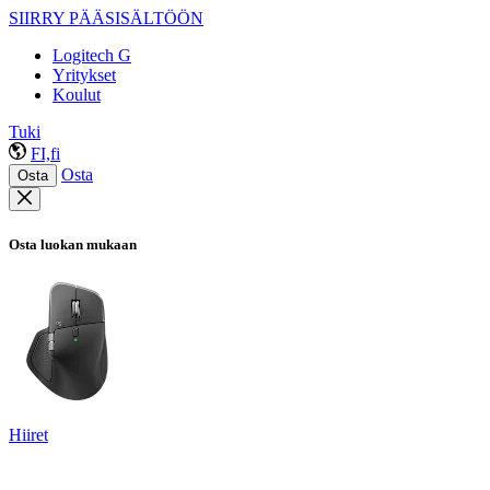
SIIRRY PÄÄSISÄLTÖÖN
Logitech G
Yritykset
Koulut
Tuki
FI,fi
Osta
Osta
Osta luokan mukaan
Hiiret