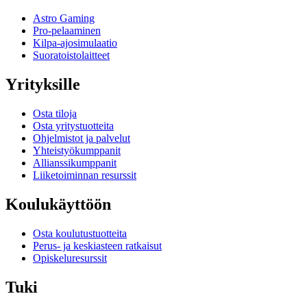
Astro Gaming
Pro-pelaaminen
Kilpa-ajosimulaatio
Suoratoistolaitteet
Yrityksille
Osta tiloja
Osta yritystuotteita
Ohjelmistot ja palvelut
Yhteistyökumppanit
Allianssikumppanit
Liiketoiminnan resurssit
Koulukäyttöön
Osta koulutustuotteita
Perus- ja keskiasteen ratkaisut
Opiskeluresurssit
Tuki