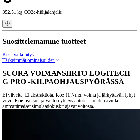
352.51 kg CO2e-hiilijalanjälki
Suosittelemamme tuotteet
Kestävä kehitys
Tärkeimmät ominaisuudet
SUORA VOIMANSIIRTO LOGITECH
G PRO -KILPAOHJAUSPYÖRÄSSÄ
Ei viiveitä. Ei abstraktiota. Koe 11 Nm:n voima ja järkyttävän lyhyt
viive. Koe realismi ja välitön yhteys autoon – niiden avulla
ammattimaiset simulaatiokuskit ajavat voitosta.