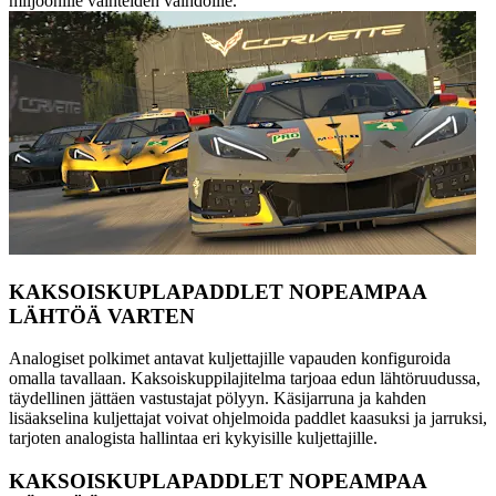
miljoonille vaihteiden vaihdoille.
KAKSOISKUPLAPADDLET NOPEAMPAA
LÄHTÖÄ VARTEN
Analogiset polkimet antavat kuljettajille vapauden konfiguroida
omalla tavallaan. Kaksoiskuppilajitelma tarjoaa edun lähtöruudussa,
täydellinen jättäen vastustajat pölyyn. Käsijarruna ja kahden
lisäakselina kuljettajat voivat ohjelmoida paddlet kaasuksi ja jarruksi,
tarjoten analogista hallintaa eri kykyisille kuljettajille.
KAKSOISKUPLAPADDLET NOPEAMPAA