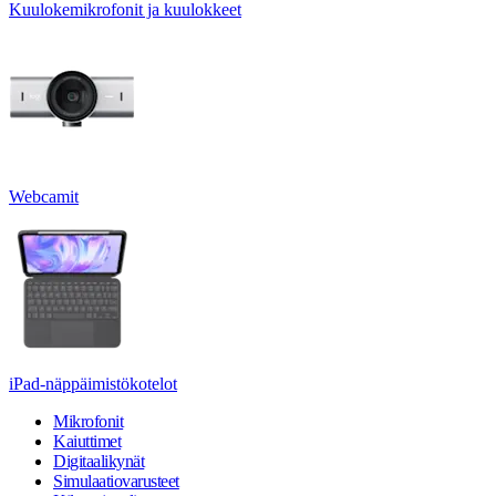
Kuulokemikrofonit ja kuulokkeet
Webcamit
iPad-näppäimistökotelot
Mikrofonit
Kaiuttimet
Digitaalikynät
Simulaatiovarusteet