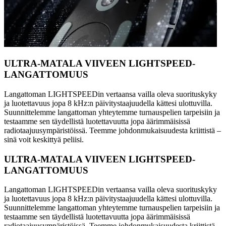
ULTRA-MATALA VIIVEEN LIGHTSPEED-
LANGATTOMUUS
Langattoman LIGHTSPEEDin vertaansa vailla oleva suorituskyky
ja luotettavuus jopa 8 kHz:n päivitystaajuudella kättesi ulottuvilla.
Suunnittelemme langattoman yhteytemme turnauspelien tarpeisiin ja
testaamme sen täydellistä luotettavuutta jopa äärimmäisissä
radiotaajuusympäristöissä. Teemme johdonmukaisuudesta kriittistä –
sinä voit keskittyä peliisi.
ULTRA-MATALA VIIVEEN LIGHTSPEED-
LANGATTOMUUS
Langattoman LIGHTSPEEDin vertaansa vailla oleva suorituskyky
ja luotettavuus jopa 8 kHz:n päivitystaajuudella kättesi ulottuvilla.
Suunnittelemme langattoman yhteytemme turnauspelien tarpeisiin ja
testaamme sen täydellistä luotettavuutta jopa äärimmäisissä
radiotaajuusympäristöissä. Teemme johdonmukaisuudesta kriittistä –