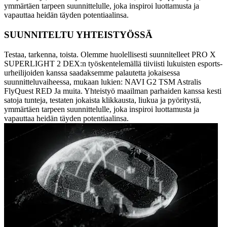
ymmärtäen tarpeen suunnittelulle, joka inspiroi luottamusta ja
vapauttaa heidän täyden potentiaalinsa.
SUUNNITELTU YHTEISTYÖSSÄ
Testaa, tarkenna, toista. Olemme huolellisesti suunnitelleet PRO X
SUPERLIGHT 2 DEX:n työskentelemällä tiiviisti lukuisten esports-
urheilijoiden kanssa saadaksemme palautetta jokaisessa
suunnitteluvaiheessa, mukaan lukien: NAVI G2 TSM Astralis
FlyQuest RED Ja muita. Yhteistyö maailman parhaiden kanssa kesti
satoja tunteja, testaten jokaista klikkausta, liukua ja pyöritystä,
ymmärtäen tarpeen suunnittelulle, joka inspiroi luottamusta ja
vapauttaa heidän täyden potentiaalinsa.