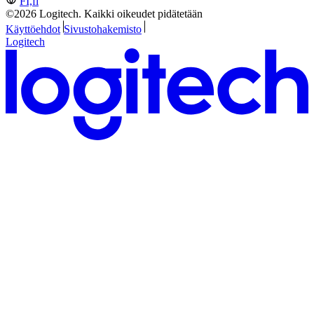
FI,fi
©2026 Logitech. Kaikki oikeudet pidätetään
Käyttöehdot
Sivustohakemisto
Logitech