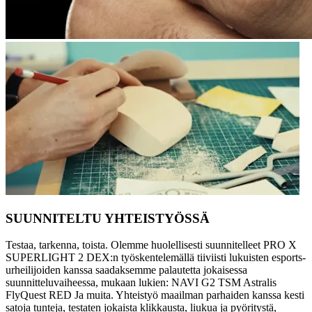
SUUNNITELTU YHTEISTYÖSSÄ
Testaa, tarkenna, toista. Olemme huolellisesti suunnitelleet PRO X
SUPERLIGHT 2 DEX:n työskentelemällä tiiviisti lukuisten esports-
urheilijoiden kanssa saadaksemme palautetta jokaisessa
suunnitteluvaiheessa, mukaan lukien: NAVI G2 TSM Astralis
FlyQuest RED Ja muita. Yhteistyö maailman parhaiden kanssa kesti
satoja tunteja, testaten jokaista klikkausta, liukua ja pyöritystä,