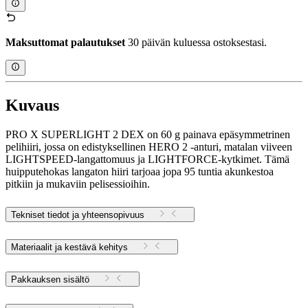
Maksuttomat palautukset
30 päivän kuluessa ostoksestasi.
Kuvaus
PRO X SUPERLIGHT 2 DEX on 60 g painava epäsymmetrinen
pelihiiri, jossa on edistyksellinen HERO 2 -anturi, matalan viiveen
LIGHTSPEED-langattomuus ja LIGHTFORCE-kytkimet. Tämä
huipputehokas langaton hiiri tarjoaa jopa 95 tuntia akunkestoa
pitkiin ja mukaviin pelisessioihin.
Tekniset tiedot ja yhteensopivuus
Materiaalit ja kestävä kehitys
Pakkauksen sisältö