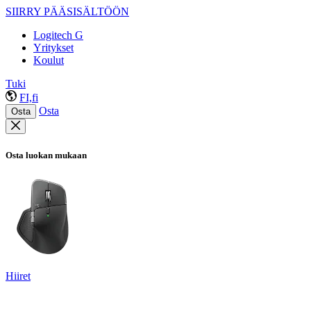
SIIRRY PÄÄSISÄLTÖÖN
Logitech G
Yritykset
Koulut
Tuki
FI,fi
Osta
Osta
Osta luokan mukaan
Hiiret