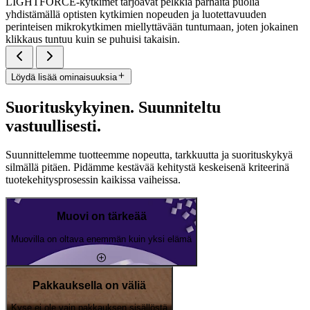
LIGHTFORCE-kytkimet tarjoavat pelkkiä parhaita puolia
yhdistämällä optisten kytkimien nopeuden ja luotettavuuden
perinteisen mikrokytkimen miellyttävään tuntumaan, joten jokainen
klikkaus tuntuu kuin se puhuisi takaisin.
Löydä lisää ominaisuuksia
Suorituskykyinen. Suunniteltu
vastuullisesti.
Suunnittelemme tuotteemme nopeutta, tarkkuutta ja suorituskykyä
silmällä pitäen. Pidämme kestävää kehitystä keskeisenä kriteerinä
tuotekehitysprosessin kaikissa vaiheissa.
Muovi on tärkeää
Muovilla on oltava enemmän kuin yksi elämä
Pakkauksella on väliä
Kyse ei ole vain pakkauksen sisällöstä