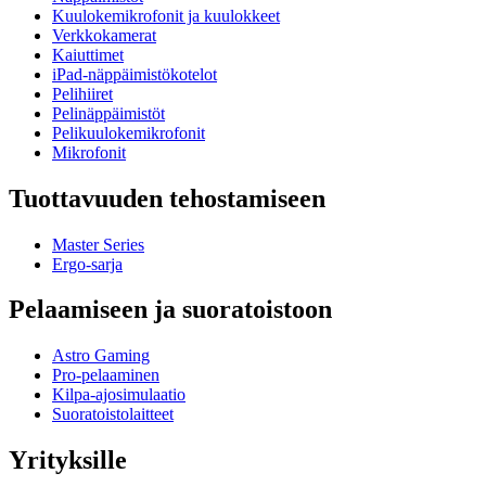
Kuulokemikrofonit ja kuulokkeet
Verkkokamerat
Kaiuttimet
iPad-näppäimistökotelot
Pelihiiret
Pelinäppäimistöt
Pelikuulokemikrofonit
Mikrofonit
Tuottavuuden tehostamiseen
Master Series
Ergo-sarja
Pelaamiseen ja suoratoistoon
Astro Gaming
Pro-pelaaminen
Kilpa-ajosimulaatio
Suoratoistolaitteet
Yrityksille