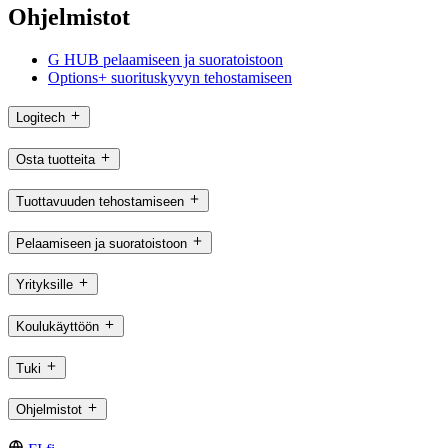
Ohjelmistot
G HUB pelaamiseen ja suoratoistoon
Options+ suorituskyvyn tehostamiseen
Logitech
Osta tuotteita
Tuottavuuden tehostamiseen
Pelaamiseen ja suoratoistoon
Yrityksille
Koulukäyttöön
Tuki
Ohjelmistot