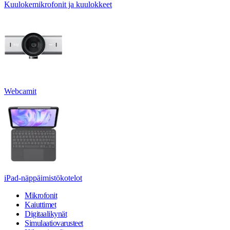
Kuulokemikrofonit ja kuulokkeet
Webcamit
iPad-näppäimistökotelot
Mikrofonit
Kaiuttimet
Digitaalikynät
Simulaatiovarusteet