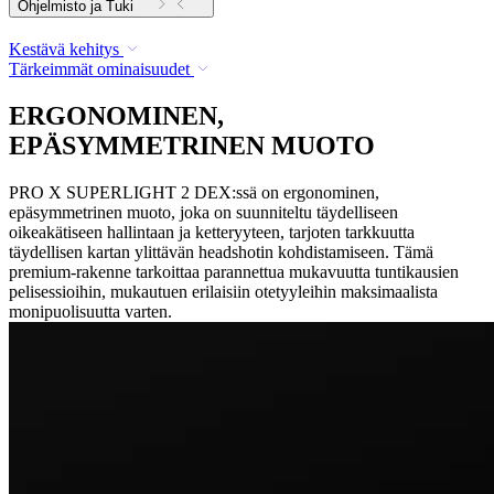
Ohjelmisto ja Tuki
Kestävä kehitys
Tärkeimmät ominaisuudet
ERGONOMINEN,
EPÄSYMMETRINEN MUOTO
PRO X SUPERLIGHT 2 DEX:ssä on ergonominen,
epäsymmetrinen muoto, joka on suunniteltu täydelliseen
oikeakätiseen hallintaan ja ketteryyteen, tarjoten tarkkuutta
täydellisen kartan ylittävän headshotin kohdistamiseen. Tämä
premium-rakenne tarkoittaa parannettua mukavuutta tuntikausien
pelisessioihin, mukautuen erilaisiin otetyyleihin maksimaalista
monipuolisuutta varten.