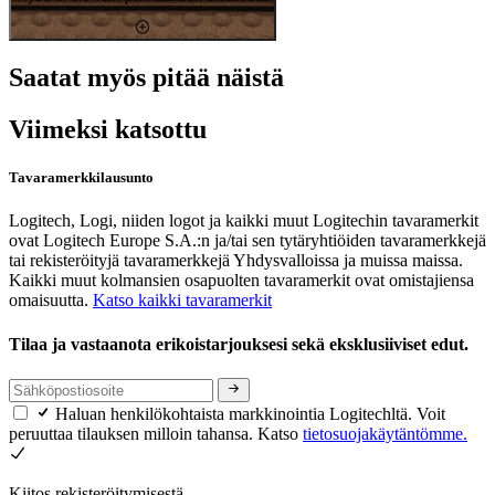
Saatat myös pitää näistä
Viimeksi katsottu
Tavaramerkkilausunto
Logitech, Logi, niiden logot ja kaikki muut Logitechin tavaramerkit
ovat Logitech Europe S.A.:n ja/tai sen tytäryhtiöiden tavaramerkkejä
tai rekisteröityjä tavaramerkkejä Yhdysvalloissa ja muissa maissa.
Kaikki muut kolmansien osapuolten tavaramerkit ovat omistajiensa
omaisuutta.
Katso kaikki tavaramerkit
Tilaa ja vastaanota erikoistarjouksesi sekä eksklusiiviset edut.
Haluan henkilökohtaista markkinointia Logitechltä. Voit
peruuttaa tilauksen milloin tahansa. Katso
tietosuojakäytäntömme.
Kiitos rekisteröitymisestä.