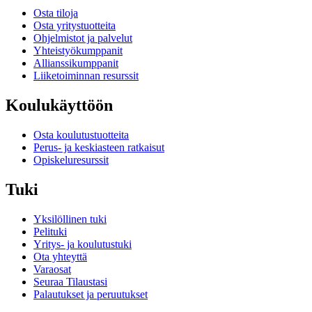
Osta tiloja
Osta yritystuotteita
Ohjelmistot ja palvelut
Yhteistyökumppanit
Allianssikumppanit
Liiketoiminnan resurssit
Koulukäyttöön
Osta koulutustuotteita
Perus- ja keskiasteen ratkaisut
Opiskeluresurssit
Tuki
Yksilöllinen tuki
Pelituki
Yritys- ja koulutustuki
Ota yhteyttä
Varaosat
Seuraa Tilaustasi
Palautukset ja peruutukset