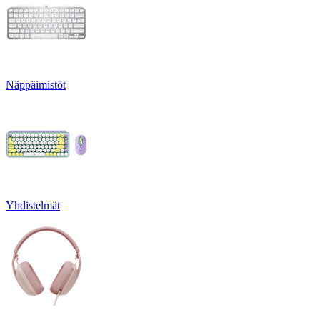
Näppäimistöt
Yhdistelmät