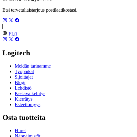
Etsi tervetuliaistarjous postilaatikostasi.
FI,fi
Logitech
Meidän tarinamme
Työpaikat
Sijoittajat
Blogi
Lehdistö
Kestävä kehitys
Kierrätys
Esteettömyys
Osta tuotteita
Hiiret
Näppäimistöt