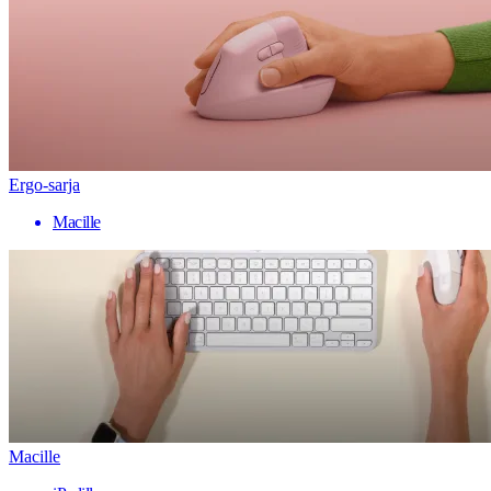
Ergo-sarja
Macille
Macille