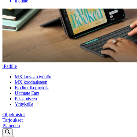
iPadille
iPadille
MX luovaan työhön
MX koodaukseen
Kodin ulkopuolella
Ultimate Ears
Pelaamiseen
Yrityksille
Ohjelmistot
Tarjoukset
Planeetta