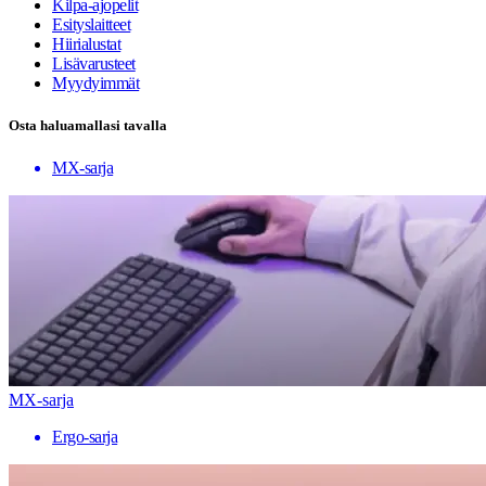
Kilpa-ajopelit
Esityslaitteet
Hiirialustat
Lisävarusteet
Myydyimmät
Osta haluamallasi tavalla
MX-sarja
MX-sarja
Ergo-sarja