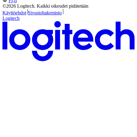
FI,fi
©2026 Logitech. Kaikki oikeudet pidätetään
Käyttöehdot
Sivustohakemisto
Logitech