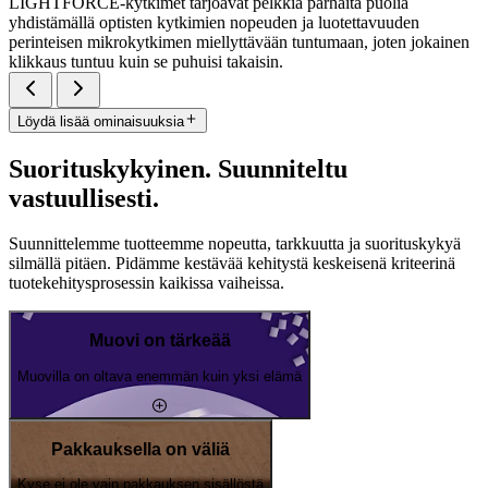
LIGHTFORCE-kytkimet tarjoavat pelkkiä parhaita puolia
yhdistämällä optisten kytkimien nopeuden ja luotettavuuden
perinteisen mikrokytkimen miellyttävään tuntumaan, joten jokainen
klikkaus tuntuu kuin se puhuisi takaisin.
Löydä lisää ominaisuuksia
Suorituskykyinen. Suunniteltu
vastuullisesti.
Suunnittelemme tuotteemme nopeutta, tarkkuutta ja suorituskykyä
silmällä pitäen. Pidämme kestävää kehitystä keskeisenä kriteerinä
tuotekehitysprosessin kaikissa vaiheissa.
Muovi on tärkeää
Muovilla on oltava enemmän kuin yksi elämä
Pakkauksella on väliä
Kyse ei ole vain pakkauksen sisällöstä