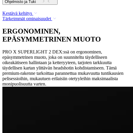
Ohjelmisto ja Tuki
Kestävä kehitys
Tärkeimmät ominaisuudet
ERGONOMINEN,
EPÄSYMMETRINEN MUOTO
PRO X SUPERLIGHT 2 DEX:ssä on ergonominen,
epäsymmetrinen muoto, joka on suunniteltu täydelliseen
oikeakätiseen hallintaan ja ketteryyteen, tarjoten tarkkuutta
täydellisen kartan ylittävän headshotin kohdistamiseen. Tämä
premium-rakenne tarkoittaa parannettua mukavuutta tuntikausien
pelisessioihin, mukautuen erilaisiin otetyyleihin maksimaalista
monipuolisuutta varten.