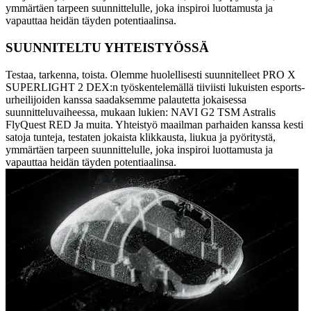
ymmärtäen tarpeen suunnittelulle, joka inspiroi luottamusta ja
vapauttaa heidän täyden potentiaalinsa.
SUUNNITELTU YHTEISTYÖSSÄ
Testaa, tarkenna, toista. Olemme huolellisesti suunnitelleet PRO X
SUPERLIGHT 2 DEX:n työskentelemällä tiiviisti lukuisten esports-
urheilijoiden kanssa saadaksemme palautetta jokaisessa
suunnitteluvaiheessa, mukaan lukien: NAVI G2 TSM Astralis
FlyQuest RED Ja muita. Yhteistyö maailman parhaiden kanssa kesti
satoja tunteja, testaten jokaista klikkausta, liukua ja pyöritystä,
ymmärtäen tarpeen suunnittelulle, joka inspiroi luottamusta ja
vapauttaa heidän täyden potentiaalinsa.