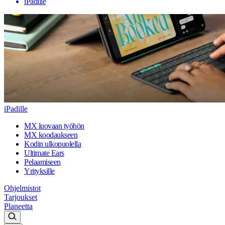
iPadille
iPadille
MX luovaan työhön
MX koodaukseen
Kodin ulkopuolella
Ultimate Ears
Pelaamiseen
Yrityksille
Ohjelmistot
Tarjoukset
Planeetta