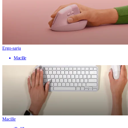
Ergo-sarja
Macille
Macille