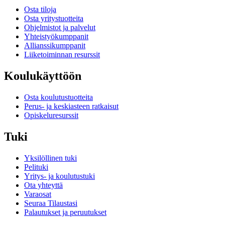
Osta tiloja
Osta yritystuotteita
Ohjelmistot ja palvelut
Yhteistyökumppanit
Allianssikumppanit
Liiketoiminnan resurssit
Koulukäyttöön
Osta koulutustuotteita
Perus- ja keskiasteen ratkaisut
Opiskeluresurssit
Tuki
Yksilöllinen tuki
Pelituki
Yritys- ja koulutustuki
Ota yhteyttä
Varaosat
Seuraa Tilaustasi
Palautukset ja peruutukset