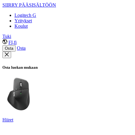
SIIRRY PÄÄSISÄLTÖÖN
Logitech G
Yritykset
Koulut
Tuki
FI,fi
Osta
Osta
Osta luokan mukaan
Hiiret