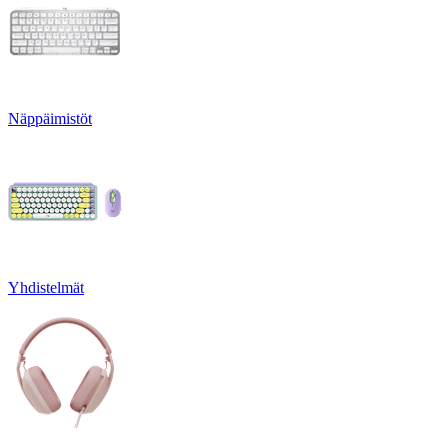
Näppäimistöt
Yhdistelmät