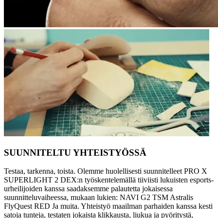
SUUNNITELTU YHTEISTYÖSSÄ
Testaa, tarkenna, toista. Olemme huolellisesti suunnitelleet PRO X
SUPERLIGHT 2 DEX:n työskentelemällä tiiviisti lukuisten esports-
urheilijoiden kanssa saadaksemme palautetta jokaisessa
suunnitteluvaiheessa, mukaan lukien: NAVI G2 TSM Astralis
FlyQuest RED Ja muita. Yhteistyö maailman parhaiden kanssa kesti
satoja tunteja, testaten jokaista klikkausta, liukua ja pyöritystä,