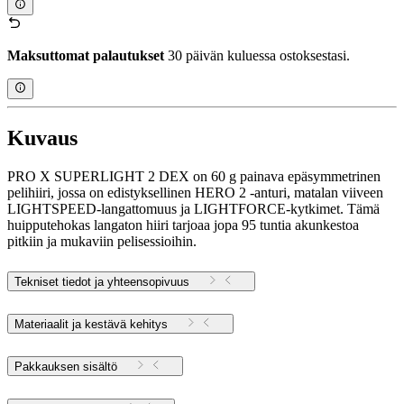
Maksuttomat palautukset
30 päivän kuluessa ostoksestasi.
Kuvaus
PRO X SUPERLIGHT 2 DEX on 60 g painava epäsymmetrinen
pelihiiri, jossa on edistyksellinen HERO 2 -anturi, matalan viiveen
LIGHTSPEED-langattomuus ja LIGHTFORCE-kytkimet. Tämä
huipputehokas langaton hiiri tarjoaa jopa 95 tuntia akunkestoa
pitkiin ja mukaviin pelisessioihin.
Tekniset tiedot ja yhteensopivuus
Materiaalit ja kestävä kehitys
Pakkauksen sisältö