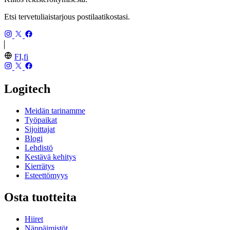
Etsi tervetuliaistarjous postilaatikostasi.
FI,fi
Logitech
Meidän tarinamme
Työpaikat
Sijoittajat
Blogi
Lehdistö
Kestävä kehitys
Kierrätys
Esteettömyys
Osta tuotteita
Hiiret
Näppäimistöt