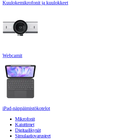
Kuulokemikrofonit ja kuulokkeet
Webcamit
iPad-näppäimistökotelot
Mikrofonit
Kaiuttimet
Digitaalikynät
Simulaatiovarusteet