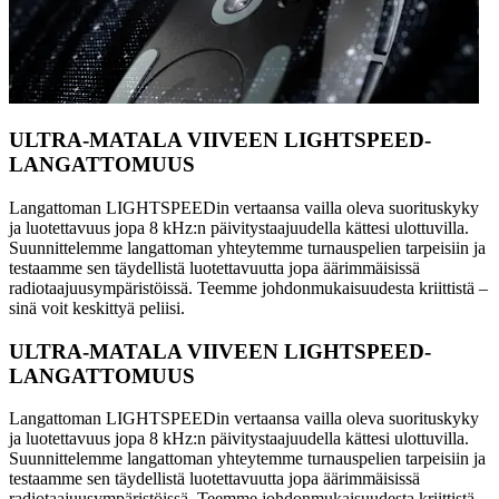
ULTRA-MATALA VIIVEEN LIGHTSPEED-
LANGATTOMUUS
Langattoman LIGHTSPEEDin vertaansa vailla oleva suorituskyky
ja luotettavuus jopa 8 kHz:n päivitystaajuudella kättesi ulottuvilla.
Suunnittelemme langattoman yhteytemme turnauspelien tarpeisiin ja
testaamme sen täydellistä luotettavuutta jopa äärimmäisissä
radiotaajuusympäristöissä. Teemme johdonmukaisuudesta kriittistä –
sinä voit keskittyä peliisi.
ULTRA-MATALA VIIVEEN LIGHTSPEED-
LANGATTOMUUS
Langattoman LIGHTSPEEDin vertaansa vailla oleva suorituskyky
ja luotettavuus jopa 8 kHz:n päivitystaajuudella kättesi ulottuvilla.
Suunnittelemme langattoman yhteytemme turnauspelien tarpeisiin ja
testaamme sen täydellistä luotettavuutta jopa äärimmäisissä
radiotaajuusympäristöissä. Teemme johdonmukaisuudesta kriittistä –