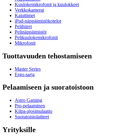
Kuulokemikrofonit ja kuulokkeet
Verkkokamerat
Kaiuttimet
iPad-näppäimistökotelot
Pelihiiret
Pelinäppäimistöt
Pelikuulokemikrofonit
Mikrofonit
Tuottavuuden tehostamiseen
Master Series
Ergo-sarja
Pelaamiseen ja suoratoistoon
Astro Gaming
Pro-pelaaminen
Kilpa-ajosimulaatio
Suoratoistolaitteet
Yrityksille