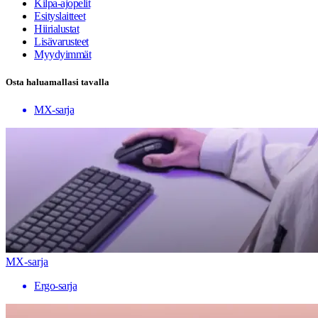
Kilpa-ajopelit
Esityslaitteet
Hiirialustat
Lisävarusteet
Myydyimmät
Osta haluamallasi tavalla
MX-sarja
MX-sarja
Ergo-sarja