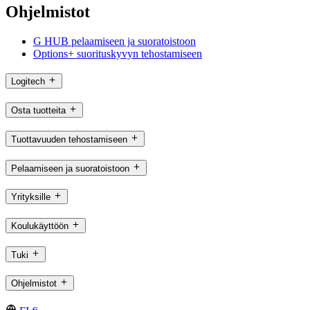
Ohjelmistot
G HUB pelaamiseen ja suoratoistoon
Options+ suorituskyvyn tehostamiseen
Logitech
Osta tuotteita
Tuottavuuden tehostamiseen
Pelaamiseen ja suoratoistoon
Yrityksille
Koulukäyttöön
Tuki
Ohjelmistot