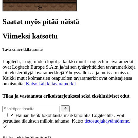
Saatat myös pitää näistä
Viimeksi katsottu
Tavaramerkkilausunto
Logitech, Logi, niiden logot ja kaikki muut Logitechin tavaramerkit
ovat Logitech Europe S.A.:n ja/tai sen tytäryhtiöiden tavaramerkkejä
tai rekisteröityjä tavaramerkkejä Yhdysvalloissa ja muissa maissa.
Kaikki muut kolmansien osapuolten tavaramerkit ovat omistajiensa
omaisuutta.
Katso kaikki tavaramerkit
Tilaa ja vastaanota erikoistarjouksesi sekä eksklusiiviset edut.
Haluan henkilökohtaista markkinointia Logitechltä. Voit
peruuttaa tilauksen milloin tahansa. Katso
tietosuojakäytäntömme.
Kiitos rekisteröitymisestä.