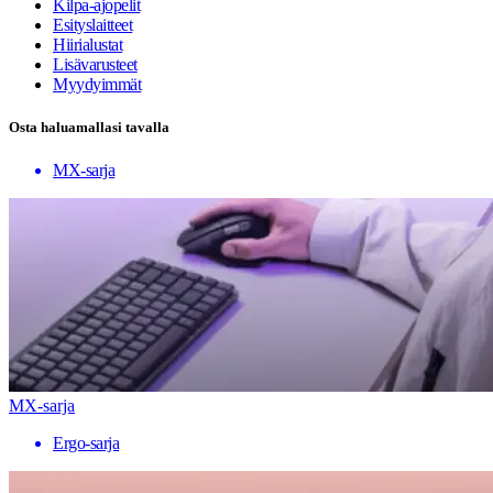
Kilpa-ajopelit
Esityslaitteet
Hiirialustat
Lisävarusteet
Myydyimmät
Osta haluamallasi tavalla
MX-sarja
MX-sarja
Ergo-sarja