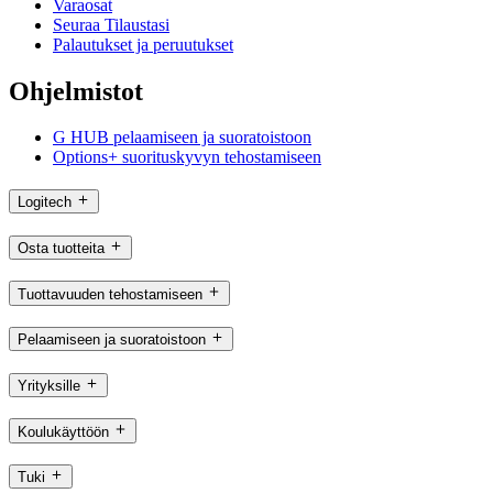
Varaosat
Seuraa Tilaustasi
Palautukset ja peruutukset
Ohjelmistot
G HUB pelaamiseen ja suoratoistoon
Options+ suorituskyvyn tehostamiseen
Logitech
Osta tuotteita
Tuottavuuden tehostamiseen
Pelaamiseen ja suoratoistoon
Yrityksille
Koulukäyttöön
Tuki