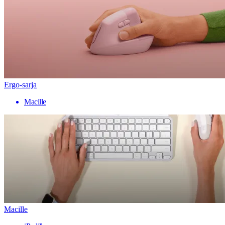
Ergo-sarja
Macille
Macille