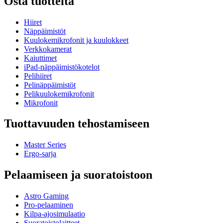
Osta tuotteita
Hiiret
Näppäimistöt
Kuulokemikrofonit ja kuulokkeet
Verkkokamerat
Kaiuttimet
iPad-näppäimistökotelot
Pelihiiret
Pelinäppäimistöt
Pelikuulokemikrofonit
Mikrofonit
Tuottavuuden tehostamiseen
Master Series
Ergo-sarja
Pelaamiseen ja suoratoistoon
Astro Gaming
Pro-pelaaminen
Kilpa-ajosimulaatio
Suoratoistolaitteet