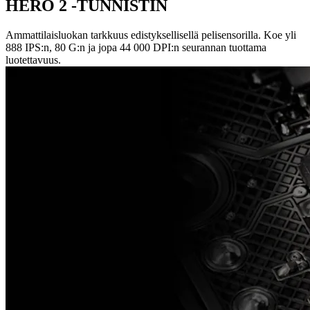
HERO 2 -TUNNISTIN
Ammattilaisluokan tarkkuus edistyksellisellä pelisensorilla. Koe yli
888 IPS:n, 80 G:n ja jopa 44 000 DPI:n seurannan tuottama
luotettavuus.