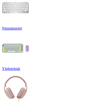
Näppäimistöt
Yhdistelmät