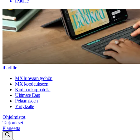
iPadille
iPadille
MX luovaan työhön
MX koodaukseen
Kodin ulkopuolella
Ultimate Ears
Pelaamiseen
Yrityksille
Ohjelmistot
Tarjoukset
Planeetta