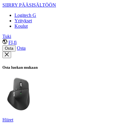
SIIRRY PÄÄSISÄLTÖÖN
Logitech G
Yritykset
Koulut
Tuki
FI,fi
Osta
Osta
Osta luokan mukaan
Hiiret