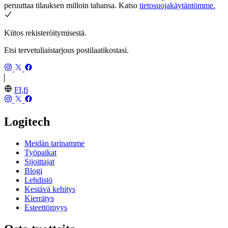
peruuttaa tilauksen milloin tahansa. Katso
tietosuojakäytäntömme.
Kiitos rekisteröitymisestä.
Etsi tervetuliaistarjous postilaatikostasi.
FI,fi
Logitech
Meidän tarinamme
Työpaikat
Sijoittajat
Blogi
Lehdistö
Kestävä kehitys
Kierrätys
Esteettömyys