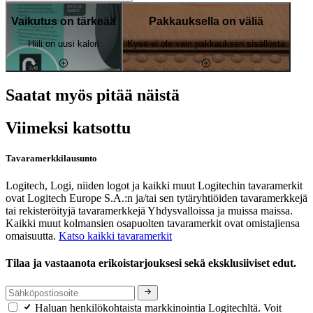
Vaikutus on tärkeää
Pakkauksella on väliä
Hiili on uusi kalori
Kyse ei ole vain pakkauksen sisällöstä
Saatat myös pitää näistä
Viimeksi katsottu
Tavaramerkkilausunto
Logitech, Logi, niiden logot ja kaikki muut Logitechin tavaramerkit
ovat Logitech Europe S.A.:n ja/tai sen tytäryhtiöiden tavaramerkkejä
tai rekisteröityjä tavaramerkkejä Yhdysvalloissa ja muissa maissa.
Kaikki muut kolmansien osapuolten tavaramerkit ovat omistajiensa
omaisuutta.
Katso kaikki tavaramerkit
Tilaa ja vastaanota erikoistarjouksesi sekä eksklusiiviset edut.
Haluan henkilökohtaista markkinointia Logitechltä. Voit