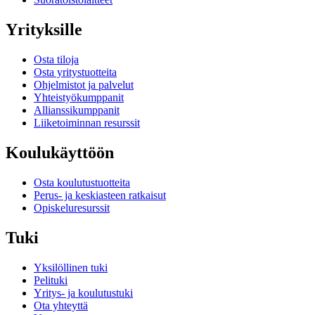
Yrityksille
Osta tiloja
Osta yritystuotteita
Ohjelmistot ja palvelut
Yhteistyökumppanit
Allianssikumppanit
Liiketoiminnan resurssit
Koulukäyttöön
Osta koulutustuotteita
Perus- ja keskiasteen ratkaisut
Opiskeluresurssit
Tuki
Yksilöllinen tuki
Pelituki
Yritys- ja koulutustuki
Ota yhteyttä