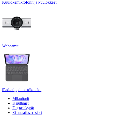
Kuulokemikrofonit ja kuulokkeet
Webcamit
iPad-näppäimistökotelot
Mikrofonit
Kaiuttimet
Digitaalikynät
Simulaatiovarusteet