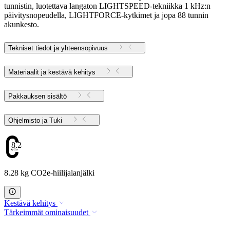
tunnistin, luotettava langaton LIGHTSPEED-tekniikka 1 kHz:n
päivitysnopeudella, LIGHTFORCE-kytkimet ja jopa 88 tunnin
akunkesto.
Tekniset tiedot ja yhteensopivuus
Materiaalit ja kestävä kehitys
Pakkauksen sisältö
Ohjelmisto ja Tuki
8.28
8.28 kg CO2e-hiilijalanjälki
Kestävä kehitys
Tärkeimmät ominaisuudet