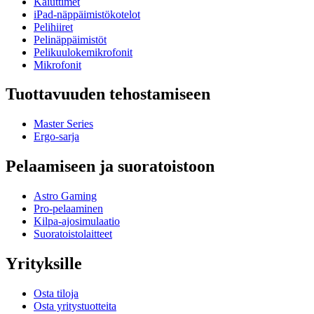
Kaiuttimet
iPad-näppäimistökotelot
Pelihiiret
Pelinäppäimistöt
Pelikuulokemikrofonit
Mikrofonit
Tuottavuuden tehostamiseen
Master Series
Ergo-sarja
Pelaamiseen ja suoratoistoon
Astro Gaming
Pro-pelaaminen
Kilpa-ajosimulaatio
Suoratoistolaitteet
Yrityksille
Osta tiloja
Osta yritystuotteita