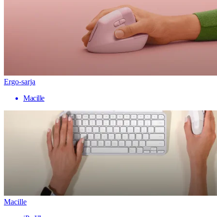
Ergo-sarja
Macille
Macille