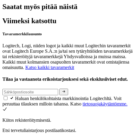
Saatat myös pitää näistä
Viimeksi katsottu
Tavaramerkkilausunto
Logitech, Logi, niiden logot ja kaikki muut Logitechin tavaramerkit
ovat Logitech Europe S.A.:n ja/tai sen tytäryhtiöiden tavaramerkkejä
tai rekisteröityjä tavaramerkkejä Yhdysvalloissa ja muissa maissa.
Kaikki muut kolmansien osapuolten tavaramerkit ovat omistajiensa
omaisuutta.
Katso kaikki tavaramerkit
Tilaa ja vastaanota erikoistarjouksesi sekä eksklusiiviset edut.
Haluan henkilökohtaista markkinointia Logitechltä. Voit
peruuttaa tilauksen milloin tahansa. Katso
tietosuojakäytäntömme.
Kiitos rekisteröitymisestä.
Etsi tervetuliaistarjous postilaatikostasi.