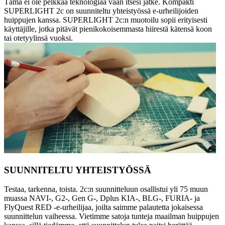
Tämä ei ole pelkkää teknologiaa vaan itsesi jatke. Kompakti
SUPERLIGHT 2c on suunniteltu yhteistyössä e-urheilijoiden
huippujen kanssa. SUPERLIGHT 2c:n muotoilu sopii erityisesti
käyttäjille, jotka pitävät pienikokoisemmasta hiirestä kätensä koon
tai otetyylinsä vuoksi.
SUUNNITELTU YHTEISTYÖSSÄ
Testaa, tarkenna, toista. 2c:n suunnitteluun osallistui yli 75 muun
muassa NAVI-, G2-, Gen G-, Dplus KIA-, BLG-, FURIA- ja
FlyQuest RED -e-urheilijaa, joilta saimme palautetta jokaisessa
suunnittelun vaiheessa. Vietimme satoja tunteja maailman huippujen