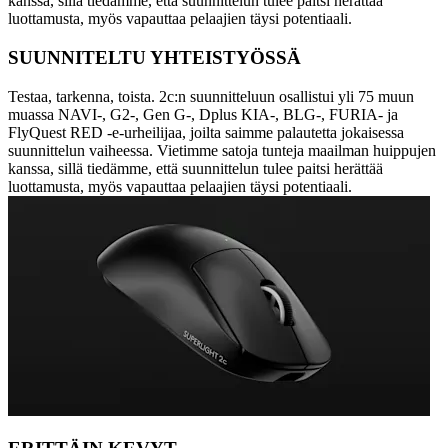
kanssa, sillä tiedämme, että suunnittelun tulee paitsi herättää
luottamusta, myös vapauttaa pelaajien täysi potentiaali.
SUUNNITELTU YHTEISTYÖSSÄ
Testaa, tarkenna, toista. 2c:n suunnitteluun osallistui yli 75 muun
muassa NAVI-, G2-, Gen G-, Dplus KIA-, BLG-, FURIA- ja
FlyQuest RED -e-urheilijaa, joilta saimme palautetta jokaisessa
suunnittelun vaiheessa. Vietimme satoja tunteja maailman huippujen
kanssa, sillä tiedämme, että suunnittelun tulee paitsi herättää
luottamusta, myös vapauttaa pelaajien täysi potentiaali.