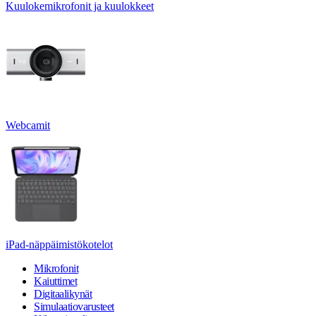
Kuulokemikrofonit ja kuulokkeet
Webcamit
iPad-näppäimistökotelot
Mikrofonit
Kaiuttimet
Digitaalikynät
Simulaatiovarusteet