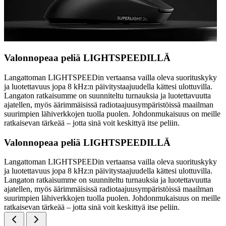
Valonnopeaa peliä LIGHTSPEEDILLÄ
Langattoman LIGHTSPEEDin vertaansa vailla oleva suorituskyky
ja luotettavuus jopa 8 kHz:n päivitystaajuudella kättesi ulottuvilla.
Langaton ratkaisumme on suunniteltu turnauksia ja luotettavuutta
ajatellen, myös äärimmäisissä radiotaajuusympäristöissä maailman
suurimpien lähiverkkojen tuolla puolen. Johdonmukaisuus on meille
ratkaisevan tärkeää – jotta sinä voit keskittyä itse peliin.
Valonnopeaa peliä LIGHTSPEEDILLÄ
Langattoman LIGHTSPEEDin vertaansa vailla oleva suorituskyky
ja luotettavuus jopa 8 kHz:n päivitystaajuudella kättesi ulottuvilla.
Langaton ratkaisumme on suunniteltu turnauksia ja luotettavuutta
ajatellen, myös äärimmäisissä radiotaajuusympäristöissä maailman
suurimpien lähiverkkojen tuolla puolen. Johdonmukaisuus on meille
ratkaisevan tärkeää – jotta sinä voit keskittyä itse peliin.