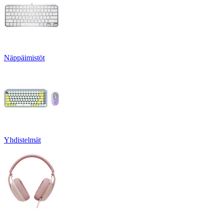
Näppäimistöt
Yhdistelmät