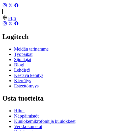
FI,fi
Logitech
Meidän tarinamme
Työpaikat
Sijoittajat
Blogi
Lehdistö
Kestävä kehitys
Kierrätys
Esteettömyys
Osta tuotteita
Hiiret
Näppäimistöt
Kuulokemikrofonit ja kuulokkeet
Verkkokamerat