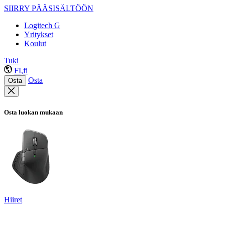
SIIRRY PÄÄSISÄLTÖÖN
Logitech G
Yritykset
Koulut
Tuki
FI,fi
Osta
Osta
Osta luokan mukaan
Hiiret