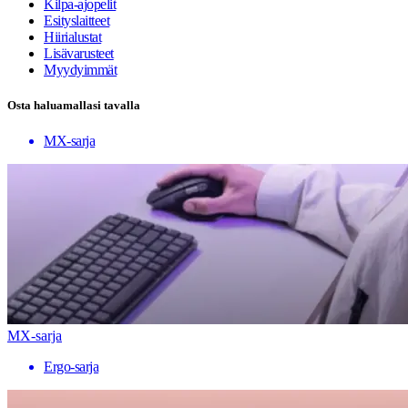
Kilpa-ajopelit
Esityslaitteet
Hiirialustat
Lisävarusteet
Myydyimmät
Osta haluamallasi tavalla
MX-sarja
MX-sarja
Ergo-sarja