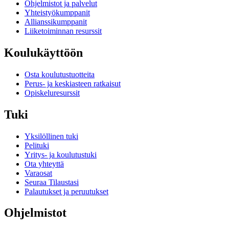
Ohjelmistot ja palvelut
Yhteistyökumppanit
Allianssikumppanit
Liiketoiminnan resurssit
Koulukäyttöön
Osta koulutustuotteita
Perus- ja keskiasteen ratkaisut
Opiskeluresurssit
Tuki
Yksilöllinen tuki
Pelituki
Yritys- ja koulutustuki
Ota yhteyttä
Varaosat
Seuraa Tilaustasi
Palautukset ja peruutukset
Ohjelmistot