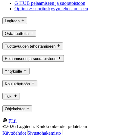
G HUB pelaamiseen ja suoratoistoon
Options+ suorituskyvyn tehostamiseen
Logitech
Osta tuotteita
Tuottavuuden tehostamiseen
Pelaamiseen ja suoratoistoon
Yrityksille
Koulukäyttöön
Tuki
Ohjelmistot
FI,fi
©2026 Logitech. Kaikki oikeudet pidätetään
Käyttöehdot
Sivustohakemisto