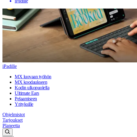
iPadille
iPadille
MX luovaan työhön
MX koodaukseen
Kodin ulkopuolella
Ultimate Ears
Pelaamiseen
Yrityksille
Ohjelmistot
Tarjoukset
Planeetta