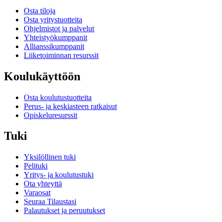
Osta tiloja
Osta yritystuotteita
Ohjelmistot ja palvelut
Yhteistyökumppanit
Allianssikumppanit
Liiketoiminnan resurssit
Koulukäyttöön
Osta koulutustuotteita
Perus- ja keskiasteen ratkaisut
Opiskeluresurssit
Tuki
Yksilöllinen tuki
Pelituki
Yritys- ja koulutustuki
Ota yhteyttä
Varaosat
Seuraa Tilaustasi
Palautukset ja peruutukset