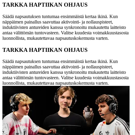
TARKKA HAPTIIKAN OHJAUS
Säädä napsautuksen tuntumaa ensimmäistä kertaa ikinä. Kun
näppäimen painallus saavuttaa aktivointi- ja nollauspisteet,
induktiivisten antureiden kanssa synkronoitu mukautettu laitteisto
antaa välittömän tuntovasteen. Valitse kuudesta voimakkuustasosta
luonnollista, mukautettavaa napsautuskokemusta varten.
TARKKA HAPTIIKAN OHJAUS
Säädä napsautuksen tuntumaa ensimmäistä kertaa ikinä. Kun
näppäimen painallus saavuttaa aktivointi- ja nollauspisteet,
induktiivisten antureiden kanssa synkronoitu mukautettu laitteisto
antaa välittömän tuntovasteen. Valitse kuudesta voimakkuustasosta
luonnollista, mukautettavaa napsautuskokemusta varten.