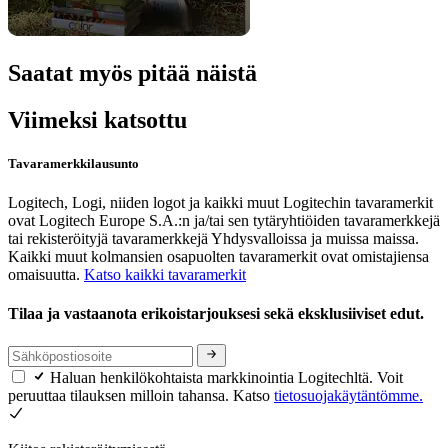
Saatat myös pitää näistä
Viimeksi katsottu
Tavaramerkkilausunto
Logitech, Logi, niiden logot ja kaikki muut Logitechin tavaramerkit
ovat Logitech Europe S.A.:n ja/tai sen tytäryhtiöiden tavaramerkkejä
tai rekisteröityjä tavaramerkkejä Yhdysvalloissa ja muissa maissa.
Kaikki muut kolmansien osapuolten tavaramerkit ovat omistajiensa
omaisuutta.
Katso kaikki tavaramerkit
Tilaa ja vastaanota erikoistarjouksesi sekä eksklusiiviset edut.
Haluan henkilökohtaista markkinointia Logitechltä. Voit
peruuttaa tilauksen milloin tahansa. Katso
tietosuojakäytäntömme.