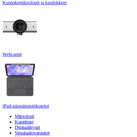
Kuulokemikrofonit ja kuulokkeet
Webcamit
iPad-näppäimistökotelot
Mikrofonit
Kaiuttimet
Digitaalikynät
Simulaatiovarusteet