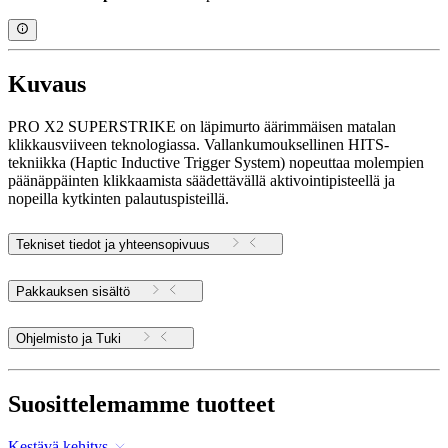
Kuvaus
PRO X2 SUPERSTRIKE on läpimurto äärimmäisen matalan
klikkausviiveen teknologiassa. Vallankumouksellinen HITS-
tekniikka (Haptic Inductive Trigger System) nopeuttaa molempien
päänäppäinten klikkaamista säädettävällä aktivointipisteellä ja
nopeilla kytkinten palautuspisteillä.
Tekniset tiedot ja yhteensopivuus
Pakkauksen sisältö
Ohjelmisto ja Tuki
Suosittelemamme tuotteet
Kestävä kehitys