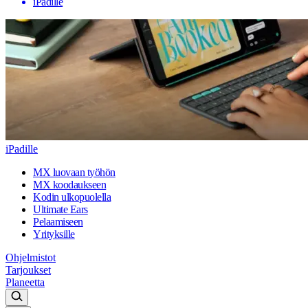
iPadille
iPadille
MX luovaan työhön
MX koodaukseen
Kodin ulkopuolella
Ultimate Ears
Pelaamiseen
Yrityksille
Ohjelmistot
Tarjoukset
Planeetta