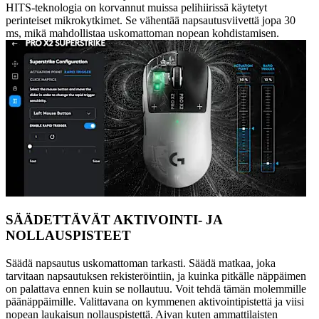
HITS-teknologia on korvannut muissa pelihiirissä käytetyt
perinteiset mikrokytkimet. Se vähentää napsautusviivettä jopa 30
ms, mikä mahdollistaa uskomattoman nopean kohdistamisen.
SÄÄDETTÄVÄT AKTIVOINTI- JA
NOLLAUSPISTEET
Säädä napsautus uskomattoman tarkasti. Säädä matkaa, joka
tarvitaan napsautuksen rekisteröintiin, ja kuinka pitkälle näppäimen
on palattava ennen kuin se nollautuu. Voit tehdä tämän molemmille
päänäppäimille. Valittavana on kymmenen aktivointipistettä ja viisi
nopean laukaisun nollauspistettä. Aivan kuten ammattilaisten