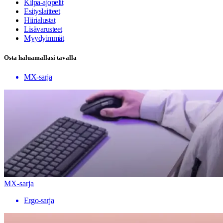
Kilpa-ajopelit
Esityslaitteet
Hiirialustat
Lisävarusteet
Myydyimmät
Osta haluamallasi tavalla
MX-sarja
MX-sarja
Ergo-sarja