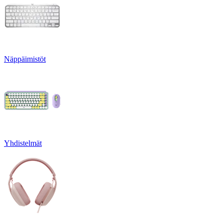
Näppäimistöt
Yhdistelmät