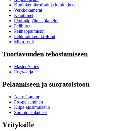
Kuulokemikrofonit ja kuulokkeet
Verkkokamerat
Kaiuttimet
iPad-näppäimistökotelot
Pelihiiret
Pelinäppäimistöt
Pelikuulokemikrofonit
Mikrofonit
Tuottavuuden tehostamiseen
Master Series
Ergo-sarja
Pelaamiseen ja suoratoistoon
Astro Gaming
Pro-pelaaminen
Kilpa-ajosimulaatio
Suoratoistolaitteet
Yrityksille