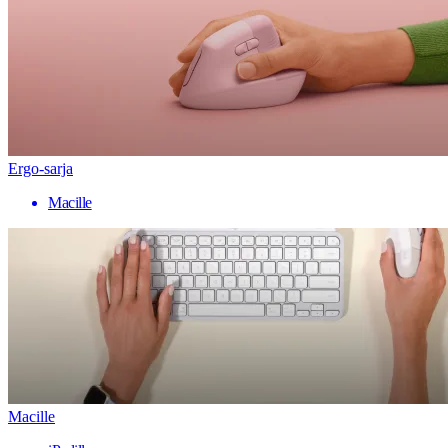
Ergo-sarja
Macille
Macille