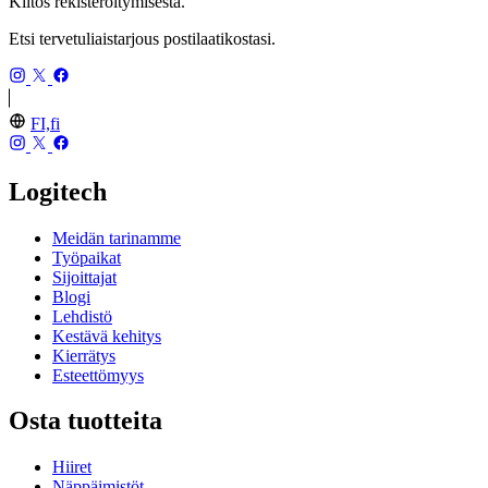
Kiitos rekisteröitymisestä.
Etsi tervetuliaistarjous postilaatikostasi.
FI,fi
Logitech
Meidän tarinamme
Työpaikat
Sijoittajat
Blogi
Lehdistö
Kestävä kehitys
Kierrätys
Esteettömyys
Osta tuotteita
Hiiret
Näppäimistöt