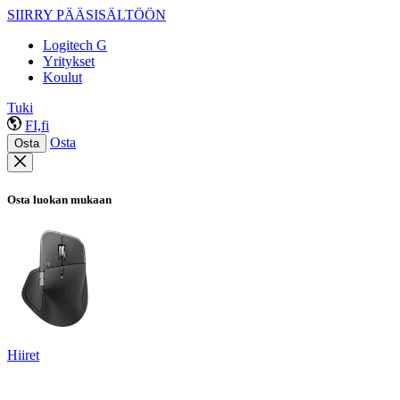
SIIRRY PÄÄSISÄLTÖÖN
Logitech G
Yritykset
Koulut
Tuki
FI,fi
Osta
Osta
Osta luokan mukaan
Hiiret