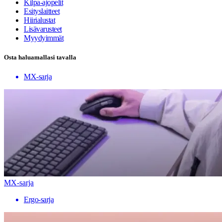
Kilpa-ajopelit
Esityslaitteet
Hiirialustat
Lisävarusteet
Myydyimmät
Osta haluamallasi tavalla
MX-sarja
MX-sarja
Ergo-sarja