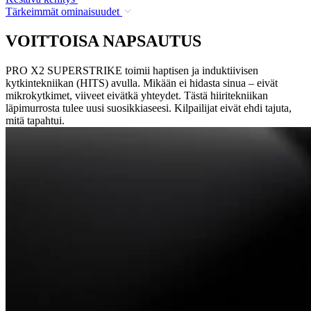
Tärkeimmät ominaisuudet
VOITTOISA NAPSAUTUS
PRO X2 SUPERSTRIKE toimii haptisen ja induktiivisen
kytkintekniikan (HITS) avulla. Mikään ei hidasta sinua – eivät
mikrokytkimet, viiveet eivätkä yhteydet. Tästä hiiritekniikan
läpimurrosta tulee uusi suosikkiaseesi. Kilpailijat eivät ehdi tajuta,
mitä tapahtui.