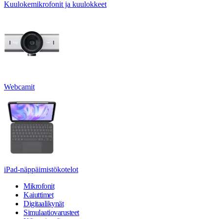
Kuulokemikrofonit ja kuulokkeet
Webcamit
iPad-näppäimistökotelot
Mikrofonit
Kaiuttimet
Digitaalikynät
Simulaatiovarusteet