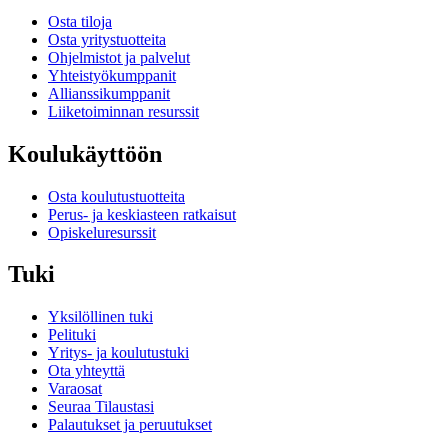
Osta tiloja
Osta yritystuotteita
Ohjelmistot ja palvelut
Yhteistyökumppanit
Allianssikumppanit
Liiketoiminnan resurssit
Koulukäyttöön
Osta koulutustuotteita
Perus- ja keskiasteen ratkaisut
Opiskeluresurssit
Tuki
Yksilöllinen tuki
Pelituki
Yritys- ja koulutustuki
Ota yhteyttä
Varaosat
Seuraa Tilaustasi
Palautukset ja peruutukset