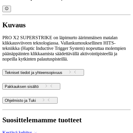
Kuvaus
PRO X2 SUPERSTRIKE on läpimurto äärimmäisen matalan
klikkausviiveen teknologiassa. Vallankumouksellinen HITS-
tekniikka (Haptic Inductive Trigger System) nopeuttaa molempien
päänäppäinten klikkaamista säädettävällä aktivointipisteellä ja
nopeilla kytkinten palautuspisteillä.
Tekniset tiedot ja yhteensopivuus
Pakkauksen sisältö
Ohjelmisto ja Tuki
Suosittelemamme tuotteet
Kestävä kehitys