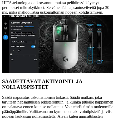
HITS-teknologia on korvannut muissa pelihiirissä käytetyt
perinteiset mikrokytkimet. Se vähentää napsautusviivettä jopa 30
ms, mikä mahdollistaa uskomattoman nopean kohdistamisen.
SÄÄDETTÄVÄT AKTIVOINTI- JA
NOLLAUSPISTEET
Säädä napsautus uskomattoman tarkasti. Säädä matkaa, joka
tarvitaan napsautuksen rekisteröintiin, ja kuinka pitkälle näppäimen
on palattava ennen kuin se nollautuu. Voit tehdä tämän molemmille
päänäppäimille. Valittavana on kymmenen aktivointipistettä ja viisi
nopean laukaisun nollauspistettä. Aivan kuten ammattilaisten