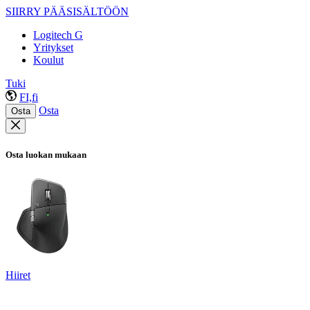
SIIRRY PÄÄSISÄLTÖÖN
Logitech G
Yritykset
Koulut
Tuki
FI,fi
Osta
Osta
Osta luokan mukaan
Hiiret