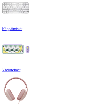
Näppäimistöt
Yhdistelmät