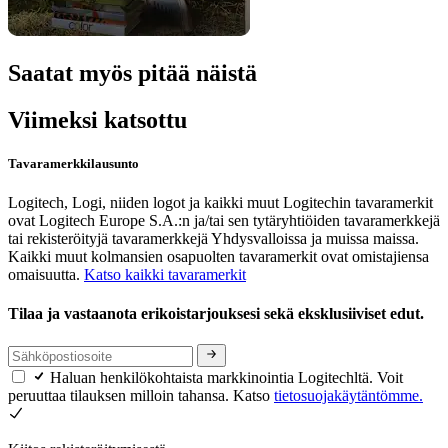
Saatat myös pitää näistä
Viimeksi katsottu
Tavaramerkkilausunto
Logitech, Logi, niiden logot ja kaikki muut Logitechin tavaramerkit
ovat Logitech Europe S.A.:n ja/tai sen tytäryhtiöiden tavaramerkkejä
tai rekisteröityjä tavaramerkkejä Yhdysvalloissa ja muissa maissa.
Kaikki muut kolmansien osapuolten tavaramerkit ovat omistajiensa
omaisuutta.
Katso kaikki tavaramerkit
Tilaa ja vastaanota erikoistarjouksesi sekä eksklusiiviset edut.
Haluan henkilökohtaista markkinointia Logitechltä. Voit
peruuttaa tilauksen milloin tahansa. Katso
tietosuojakäytäntömme.