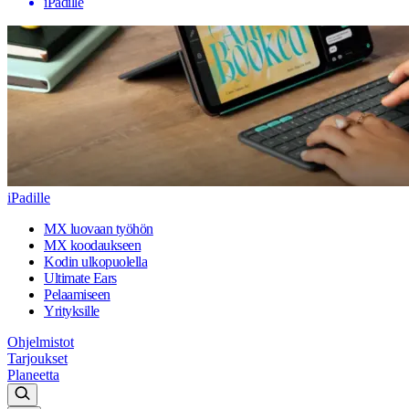
iPadille
iPadille
MX luovaan työhön
MX koodaukseen
Kodin ulkopuolella
Ultimate Ears
Pelaamiseen
Yrityksille
Ohjelmistot
Tarjoukset
Planeetta