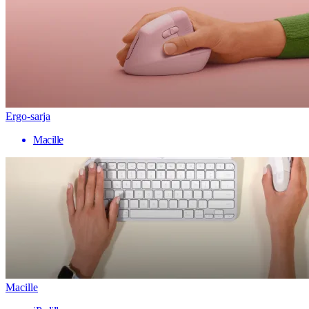
Ergo-sarja
Macille
Macille