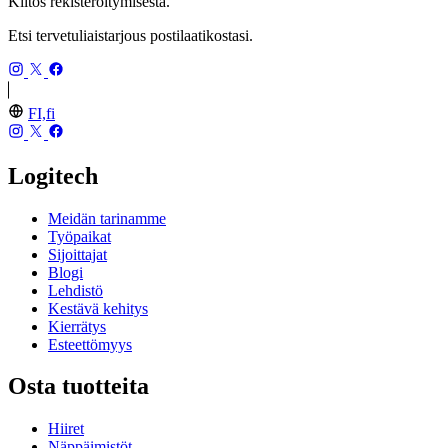
Kiitos rekisteröitymisestä.
Etsi tervetuliaistarjous postilaatikostasi.
FI,fi
Logitech
Meidän tarinamme
Työpaikat
Sijoittajat
Blogi
Lehdistö
Kestävä kehitys
Kierrätys
Esteettömyys
Osta tuotteita
Hiiret
Näppäimistöt