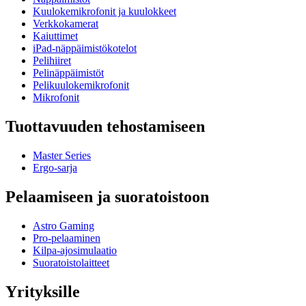
Kuulokemikrofonit ja kuulokkeet
Verkkokamerat
Kaiuttimet
iPad-näppäimistökotelot
Pelihiiret
Pelinäppäimistöt
Pelikuulokemikrofonit
Mikrofonit
Tuottavuuden tehostamiseen
Master Series
Ergo-sarja
Pelaamiseen ja suoratoistoon
Astro Gaming
Pro-pelaaminen
Kilpa-ajosimulaatio
Suoratoistolaitteet
Yrityksille