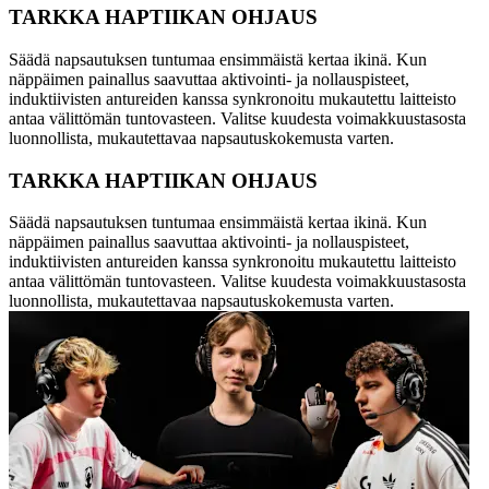
TARKKA HAPTIIKAN OHJAUS
Säädä napsautuksen tuntumaa ensimmäistä kertaa ikinä. Kun
näppäimen painallus saavuttaa aktivointi- ja nollauspisteet,
induktiivisten antureiden kanssa synkronoitu mukautettu laitteisto
antaa välittömän tuntovasteen. Valitse kuudesta voimakkuustasosta
luonnollista, mukautettavaa napsautuskokemusta varten.
TARKKA HAPTIIKAN OHJAUS
Säädä napsautuksen tuntumaa ensimmäistä kertaa ikinä. Kun
näppäimen painallus saavuttaa aktivointi- ja nollauspisteet,
induktiivisten antureiden kanssa synkronoitu mukautettu laitteisto
antaa välittömän tuntovasteen. Valitse kuudesta voimakkuustasosta
luonnollista, mukautettavaa napsautuskokemusta varten.