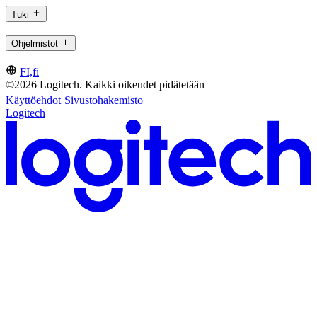
Tuki
Ohjelmistot
FI,fi
©2026 Logitech. Kaikki oikeudet pidätetään
Käyttöehdot
Sivustohakemisto
Logitech