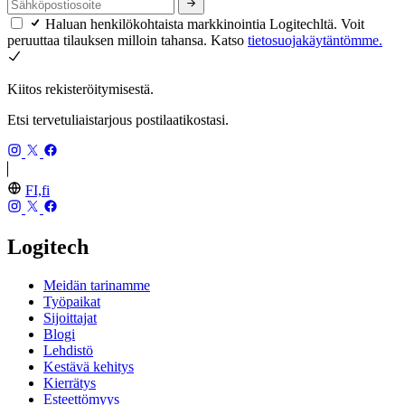
Haluan henkilökohtaista markkinointia Logitechltä. Voit
peruuttaa tilauksen milloin tahansa. Katso
tietosuojakäytäntömme.
Kiitos rekisteröitymisestä.
Etsi tervetuliaistarjous postilaatikostasi.
FI,fi
Logitech
Meidän tarinamme
Työpaikat
Sijoittajat
Blogi
Lehdistö
Kestävä kehitys
Kierrätys
Esteettömyys