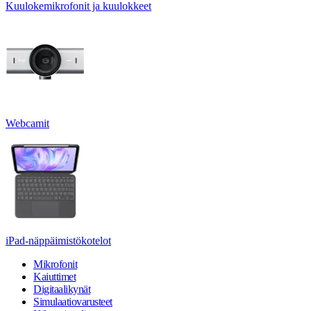
Kuulokemikrofonit ja kuulokkeet
Webcamit
iPad-näppäimistökotelot
Mikrofonit
Kaiuttimet
Digitaalikynät
Simulaatiovarusteet