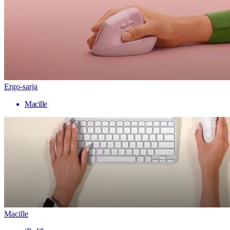
Ergo-sarja
Macille
Macille