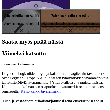
Alumiinilla on väliä
Pakkauksella on väliä
Alumiini on nyt viileämpi
Kyse ei ole vain pakkauksen sisällöstä
Saatat myös pitää näistä
Viimeksi katsottu
Tavaramerkkilausunto
Logitech, Logi, niiden logot ja kaikki muut Logitechin tavaramerkit
ovat Logitech Europe S.A.:n ja/tai sen tytäryhtiöiden tavaramerkkejä
tai rekisteröityjä tavaramerkkejä Yhdysvalloissa ja muissa maissa.
Kaikki muut kolmansien osapuolten tavaramerkit ovat omistajiensa
omaisuutta.
Katso kaikki tavaramerkit
Tilaa ja vastaanota erikoistarjouksesi sekä eksklusiiviset edut.