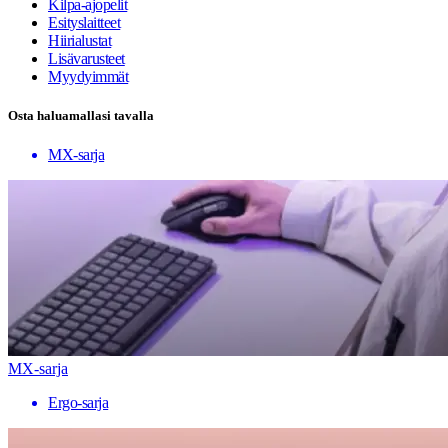
Kilpa-ajopelit
Esityslaitteet
Hiirialustat
Lisävarusteet
Myydyimmät
Osta haluamallasi tavalla
MX-sarja
MX-sarja
Ergo-sarja