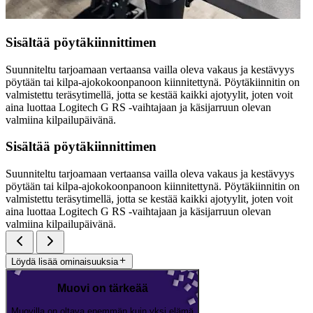
Sisältää pöytäkiinnittimen
Suunniteltu tarjoamaan vertaansa vailla oleva vakaus ja kestävyys
pöytään tai kilpa-ajokokoonpanoon kiinnitettynä. Pöytäkiinnitin on
valmistettu teräsytimellä, jotta se kestää kaikki ajotyylit, joten voit
aina luottaa Logitech G RS -vaihtajaan ja käsijarruun olevan
valmiina kilpailupäivänä.
Sisältää pöytäkiinnittimen
Suunniteltu tarjoamaan vertaansa vailla oleva vakaus ja kestävyys
pöytään tai kilpa-ajokokoonpanoon kiinnitettynä. Pöytäkiinnitin on
valmistettu teräsytimellä, jotta se kestää kaikki ajotyylit, joten voit
aina luottaa Logitech G RS -vaihtajaan ja käsijarruun olevan
valmiina kilpailupäivänä.
Löydä lisää ominaisuuksia
Muovi on tärkeää
Muovilla on oltava enemmän kuin yksi elämä