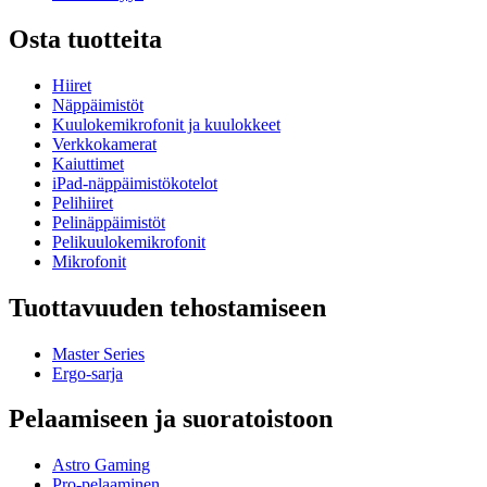
Osta tuotteita
Hiiret
Näppäimistöt
Kuulokemikrofonit ja kuulokkeet
Verkkokamerat
Kaiuttimet
iPad-näppäimistökotelot
Pelihiiret
Pelinäppäimistöt
Pelikuulokemikrofonit
Mikrofonit
Tuottavuuden tehostamiseen
Master Series
Ergo-sarja
Pelaamiseen ja suoratoistoon
Astro Gaming
Pro-pelaaminen