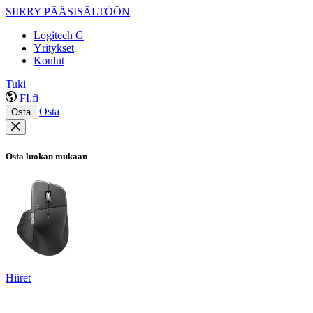
SIIRRY PÄÄSISÄLTÖÖN
Logitech G
Yritykset
Koulut
Tuki
FI,fi
Osta
Osta
Osta luokan mukaan
Hiiret