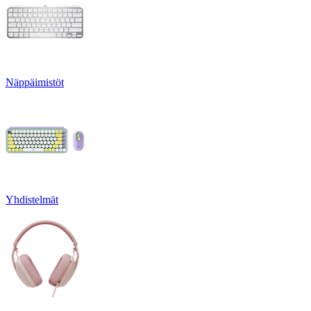
Näppäimistöt
Yhdistelmät