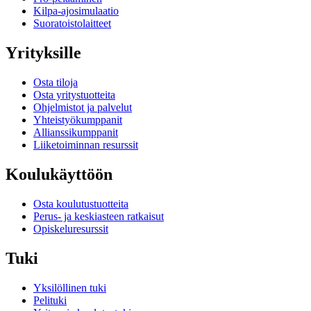
Kilpa-ajosimulaatio
Suoratoistolaitteet
Yrityksille
Osta tiloja
Osta yritystuotteita
Ohjelmistot ja palvelut
Yhteistyökumppanit
Allianssikumppanit
Liiketoiminnan resurssit
Koulukäyttöön
Osta koulutustuotteita
Perus- ja keskiasteen ratkaisut
Opiskeluresurssit
Tuki
Yksilöllinen tuki
Pelituki