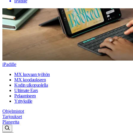
iPadille
iPadille
MX luovaan työhön
MX koodaukseen
Kodin ulkopuolella
Ultimate Ears
Pelaamiseen
Yrityksille
Ohjelmistot
Tarjoukset
Planeetta