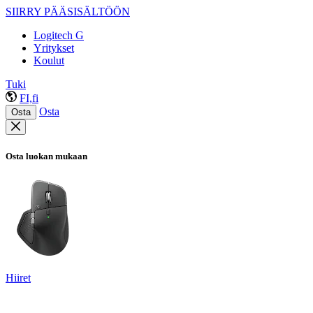
SIIRRY PÄÄSISÄLTÖÖN
Logitech G
Yritykset
Koulut
Tuki
FI,fi
Osta
Osta
Osta luokan mukaan
Hiiret