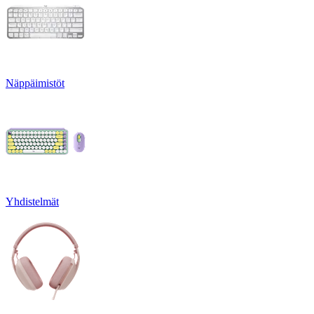
Näppäimistöt
Yhdistelmät