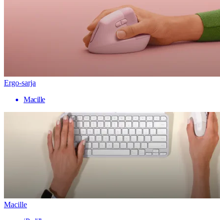
Ergo-sarja
Macille
Macille