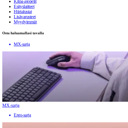
Kilpa-ajopelit
Esityslaitteet
Hiirialustat
Lisävarusteet
Myydyimmät
Osta haluamallasi tavalla
MX-sarja
MX-sarja
Ergo-sarja