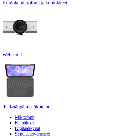
Kuulokemikrofonit ja kuulokkeet
Webcamit
iPad-näppäimistökotelot
Mikrofonit
Kaiuttimet
Digitaalikynät
Simulaatiovarusteet