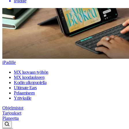
iPadille
iPadille
MX luovaan työhön
MX koodaukseen
Kodin ulkopuolella
Ultimate Ears
Pelaamiseen
Yrityksille
Ohjelmistot
Tarjoukset
Planeetta