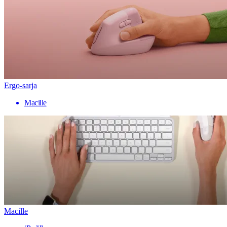
Ergo-sarja
Macille
Macille