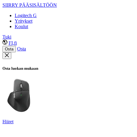
SIIRRY PÄÄSISÄLTÖÖN
Logitech G
Yritykset
Koulut
Tuki
FI,fi
Osta
Osta
Osta luokan mukaan
Hiiret