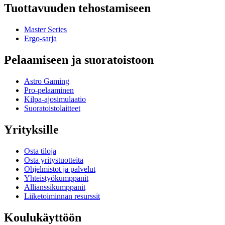
Tuottavuuden tehostamiseen
Master Series
Ergo-sarja
Pelaamiseen ja suoratoistoon
Astro Gaming
Pro-pelaaminen
Kilpa-ajosimulaatio
Suoratoistolaitteet
Yrityksille
Osta tiloja
Osta yritystuotteita
Ohjelmistot ja palvelut
Yhteistyökumppanit
Allianssikumppanit
Liiketoiminnan resurssit
Koulukäyttöön