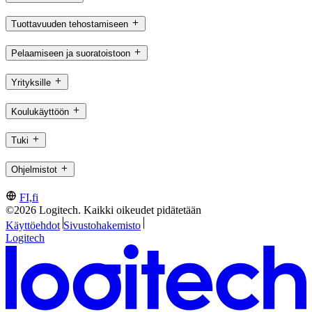
Tuottavuuden tehostamiseen
Pelaamiseen ja suoratoistoon
Yrityksille
Koulukäyttöön
Tuki
Ohjelmistot
FI,fi
©2026 Logitech. Kaikki oikeudet pidätetään
Käyttöehdot
Sivustohakemisto
Logitech