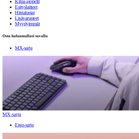
Kilpa-ajopelit
Esityslaitteet
Hiirialustat
Lisävarusteet
Myydyimmät
Osta haluamallasi tavalla
MX-sarja
MX-sarja
Ergo-sarja