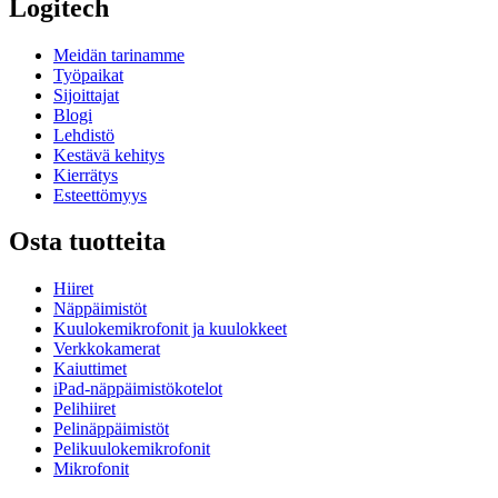
Logitech
Meidän tarinamme
Työpaikat
Sijoittajat
Blogi
Lehdistö
Kestävä kehitys
Kierrätys
Esteettömyys
Osta tuotteita
Hiiret
Näppäimistöt
Kuulokemikrofonit ja kuulokkeet
Verkkokamerat
Kaiuttimet
iPad-näppäimistökotelot
Pelihiiret
Pelinäppäimistöt
Pelikuulokemikrofonit
Mikrofonit