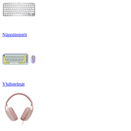
Näppäimistöt
Yhdistelmät