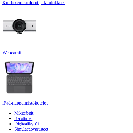
Kuulokemikrofonit ja kuulokkeet
Webcamit
iPad-näppäimistökotelot
Mikrofonit
Kaiuttimet
Digitaalikynät
Simulaatiovarusteet