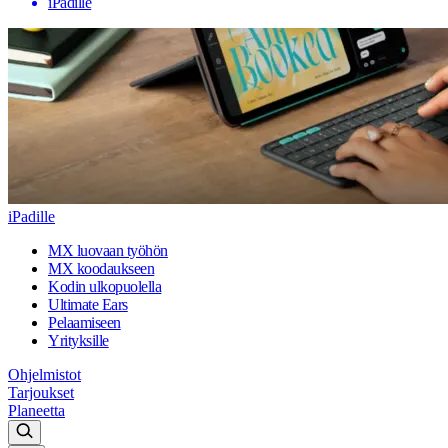
iPadille
iPadille
MX luovaan työhön
MX koodaukseen
Kodin ulkopuolella
Ultimate Ears
Pelaamiseen
Yrityksille
Ohjelmistot
Tarjoukset
Planeetta