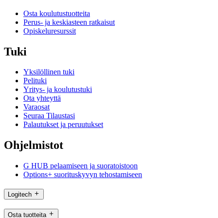
Osta koulutustuotteita
Perus- ja keskiasteen ratkaisut
Opiskeluresurssit
Tuki
Yksilöllinen tuki
Pelituki
Yritys- ja koulutustuki
Ota yhteyttä
Varaosat
Seuraa Tilaustasi
Palautukset ja peruutukset
Ohjelmistot
G HUB pelaamiseen ja suoratoistoon
Options+ suorituskyvyn tehostamiseen
Logitech
Osta tuotteita