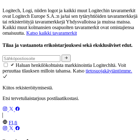
Logitech, Logi, niiden logot ja kaikki muut Logitechin tavaramerkit
ovat Logitech Europe S.A.:n ja/tai sen tytäryhtiöiden tavaramerkkejä
tai rekisteröityjä tavaramerkkejä Yhdysvalloissa ja muissa maissa.
Kaikki muut kolmansien osapuolten tavaramerkit ovat omistajiensa
omaisuutta.
Katso kaikki tavaramerkit
Tilaa ja vastaanota erikoistarjouksesi sekä eksklusiiviset edut.
Haluan henkilökohtaista markkinointia Logitechltä. Voit
peruuttaa tilauksen milloin tahansa. Katso
tietosuojakäytäntömme.
Kiitos rekisteröitymisestä.
Etsi tervetuliaistarjous postilaatikostasi.
FI,fi