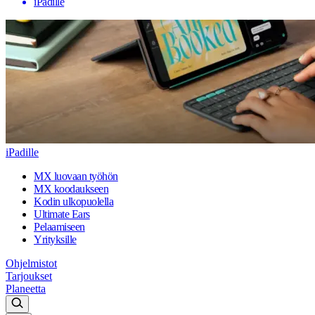
iPadille
iPadille
MX luovaan työhön
MX koodaukseen
Kodin ulkopuolella
Ultimate Ears
Pelaamiseen
Yrityksille
Ohjelmistot
Tarjoukset
Planeetta