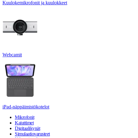
Kuulokemikrofonit ja kuulokkeet
Webcamit
iPad-näppäimistökotelot
Mikrofonit
Kaiuttimet
Digitaalikynät
Simulaatiovarusteet