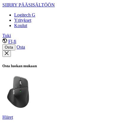
SIIRRY PÄÄSISÄLTÖÖN
Logitech G
Yritykset
Koulut
Tuki
FI,fi
Osta
Osta
Osta luokan mukaan
Hiiret