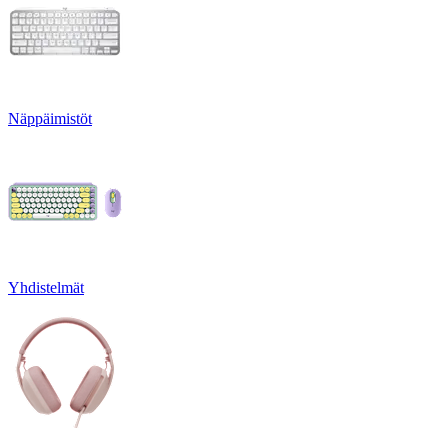
Näppäimistöt
Yhdistelmät