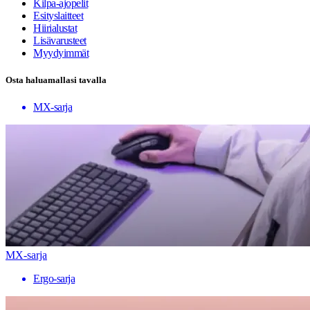
Kilpa-ajopelit
Esityslaitteet
Hiirialustat
Lisävarusteet
Myydyimmät
Osta haluamallasi tavalla
MX-sarja
MX-sarja
Ergo-sarja