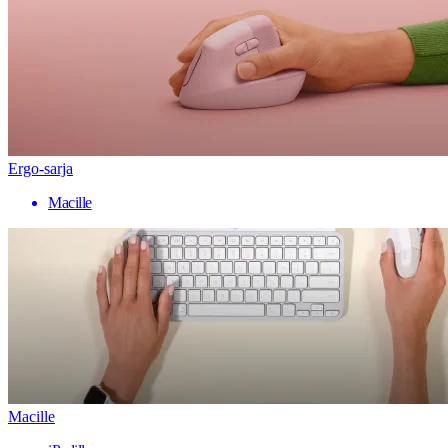
Ergo-sarja
Macille
Macille