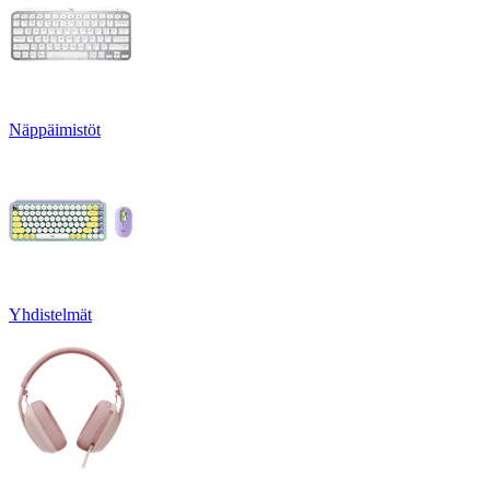
Näppäimistöt
Yhdistelmät