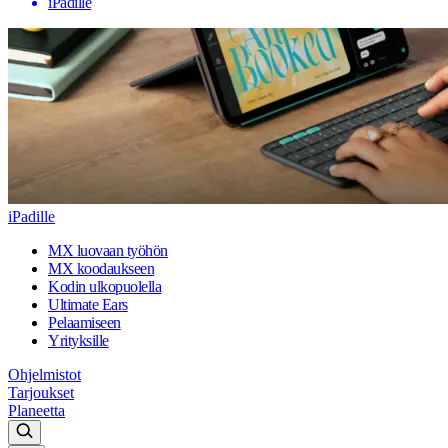
iPadille
iPadille
MX luovaan työhön
MX koodaukseen
Kodin ulkopuolella
Ultimate Ears
Pelaamiseen
Yrityksille
Ohjelmistot
Tarjoukset
Planeetta