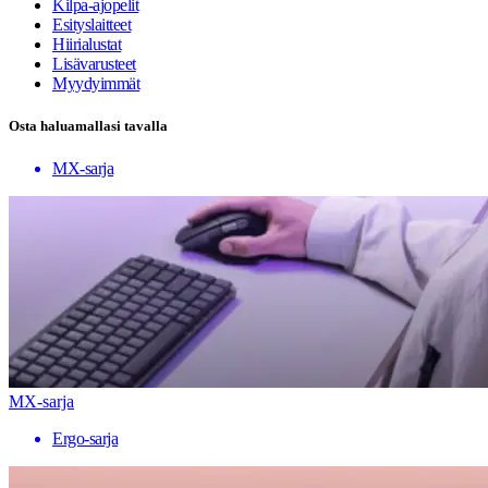
Kilpa-ajopelit
Esityslaitteet
Hiirialustat
Lisävarusteet
Myydyimmät
Osta haluamallasi tavalla
MX-sarja
MX-sarja
Ergo-sarja