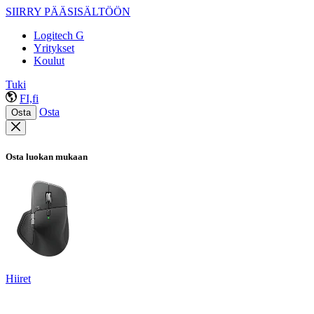
SIIRRY PÄÄSISÄLTÖÖN
Logitech G
Yritykset
Koulut
Tuki
FI,fi
Osta
Osta
Osta luokan mukaan
Hiiret