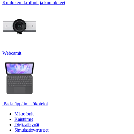
Kuulokemikrofonit ja kuulokkeet
Webcamit
iPad-näppäimistökotelot
Mikrofonit
Kaiuttimet
Digitaalikynät
Simulaatiovarusteet