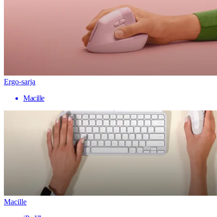
Ergo-sarja
Macille
Macille