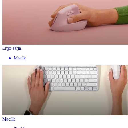
Ergo-sarja
Macille
Macille