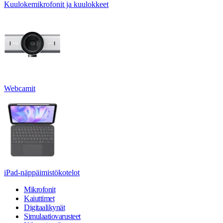
Kuulokemikrofonit ja kuulokkeet
Webcamit
iPad-näppäimistökotelot
Mikrofonit
Kaiuttimet
Digitaalikynät
Simulaatiovarusteet