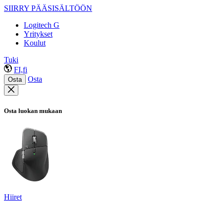
SIIRRY PÄÄSISÄLTÖÖN
Logitech G
Yritykset
Koulut
Tuki
FI,fi
Osta
Osta
Osta luokan mukaan
Hiiret