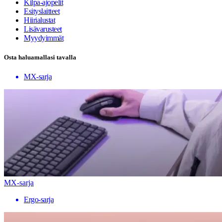
Kilpa-ajopelit
Esityslaitteet
Hiirialustat
Lisävarusteet
Myydyimmät
Osta haluamallasi tavalla
MX-sarja
MX-sarja
Ergo-sarja