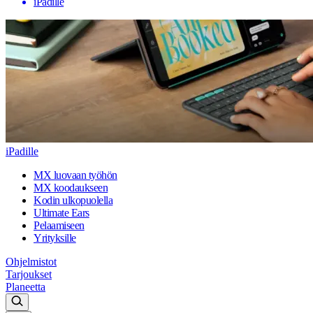
iPadille
iPadille
MX luovaan työhön
MX koodaukseen
Kodin ulkopuolella
Ultimate Ears
Pelaamiseen
Yrityksille
Ohjelmistot
Tarjoukset
Planeetta