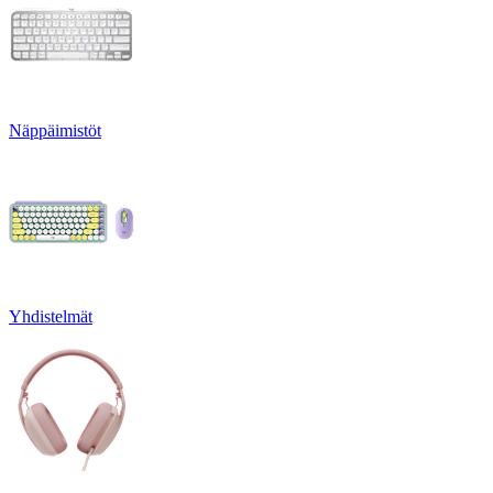
Näppäimistöt
Yhdistelmät