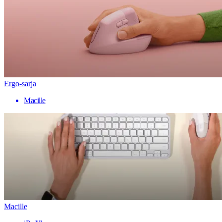
Ergo-sarja
Macille
Macille