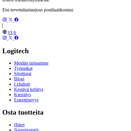
Etsi tervetuliaistarjous postilaatikostasi.
FI,fi
Logitech
Meidän tarinamme
Työpaikat
Sijoittajat
Blogi
Lehdistö
Kestävä kehitys
Kierrätys
Esteettömyys
Osta tuotteita
Hiiret
Näppäimistöt