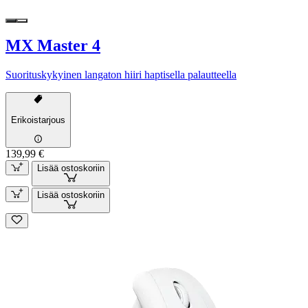
MX Master 4
Suorituskykyinen langaton hiiri haptisella palautteella
Erikoistarjous
139,99 €
Lisää ostoskoriin
Lisää ostoskoriin