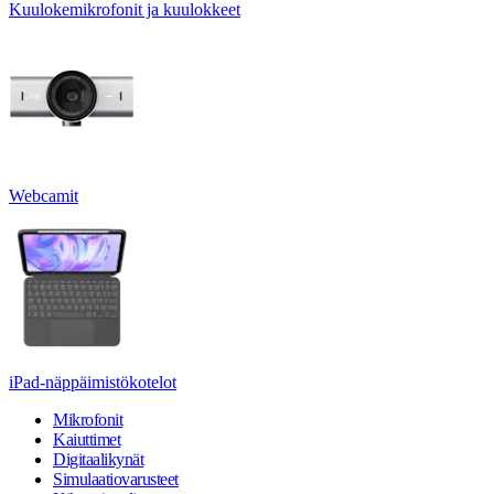
Kuulokemikrofonit ja kuulokkeet
Webcamit
iPad-näppäimistökotelot
Mikrofonit
Kaiuttimet
Digitaalikynät
Simulaatiovarusteet