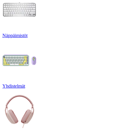
Näppäimistöt
Yhdistelmät