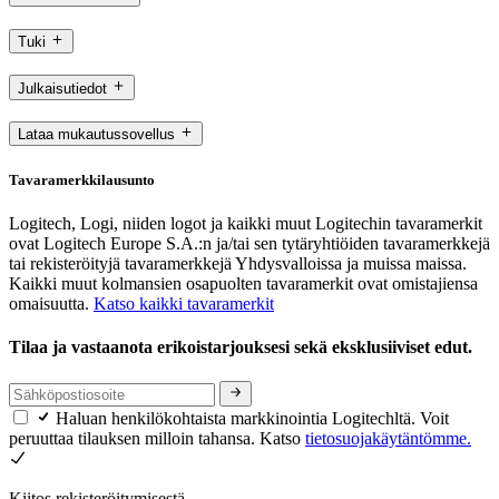
Tuki
Julkaisutiedot
Lataa mukautussovellus
Tavaramerkkilausunto
Logitech, Logi, niiden logot ja kaikki muut Logitechin tavaramerkit
ovat Logitech Europe S.A.:n ja/tai sen tytäryhtiöiden tavaramerkkejä
tai rekisteröityjä tavaramerkkejä Yhdysvalloissa ja muissa maissa.
Kaikki muut kolmansien osapuolten tavaramerkit ovat omistajiensa
omaisuutta.
Katso kaikki tavaramerkit
Tilaa ja vastaanota erikoistarjouksesi sekä eksklusiiviset edut.
Haluan henkilökohtaista markkinointia Logitechltä. Voit
peruuttaa tilauksen milloin tahansa. Katso
tietosuojakäytäntömme.
Kiitos rekisteröitymisestä.