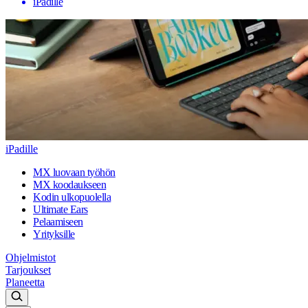
iPadille
iPadille
MX luovaan työhön
MX koodaukseen
Kodin ulkopuolella
Ultimate Ears
Pelaamiseen
Yrityksille
Ohjelmistot
Tarjoukset
Planeetta