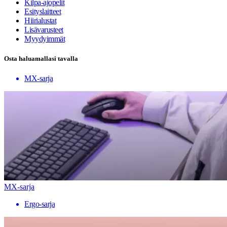
Kilpa-ajopelit
Esityslaitteet
Hiirialustat
Lisävarusteet
Myydyimmät
Osta haluamallasi tavalla
MX-sarja
MX-sarja
Ergo-sarja