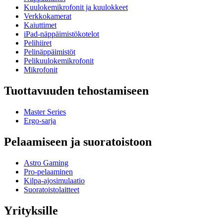
Kuulokemikrofonit ja kuulokkeet
Verkkokamerat
Kaiuttimet
iPad-näppäimistökotelot
Pelihiiret
Pelinäppäimistöt
Pelikuulokemikrofonit
Mikrofonit
Tuottavuuden tehostamiseen
Master Series
Ergo-sarja
Pelaamiseen ja suoratoistoon
Astro Gaming
Pro-pelaaminen
Kilpa-ajosimulaatio
Suoratoistolaitteet
Yrityksille