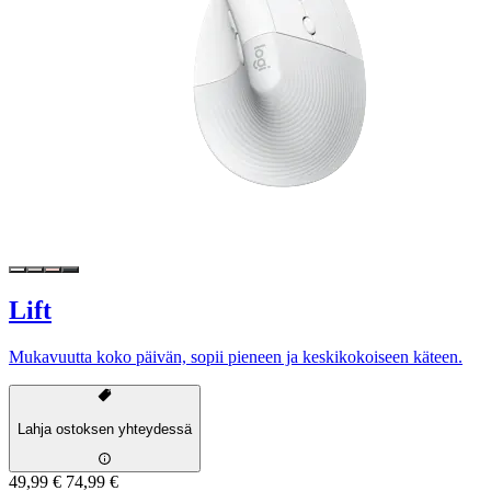
Lift
Mukavuutta koko päivän, sopii pieneen ja keskikokoiseen käteen.
Lahja ostoksen yhteydessä
49,99 €
74,99 €