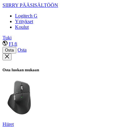
SIIRRY PÄÄSISÄLTÖÖN
Logitech G
Yritykset
Koulut
Tuki
FI,fi
Osta
Osta
Osta luokan mukaan
Hiiret