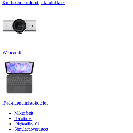
Kuulokemikrofonit ja kuulokkeet
Webcamit
iPad-näppäimistökotelot
Mikrofonit
Kaiuttimet
Digitaalikynät
Simulaatiovarusteet