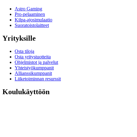
Astro Gaming
Pro-pelaaminen
Kilpa-ajosimulaatio
Suoratoistolaitteet
Yrityksille
Osta tiloja
Osta yritystuotteita
Ohjelmistot ja palvelut
Yhteistyökumppanit
Allianssikumppanit
Liiketoiminnan resurssit
Koulukäyttöön
Osta koulutustuotteita
Perus- ja keskiasteen ratkaisut
Opiskeluresurssit
Tuki