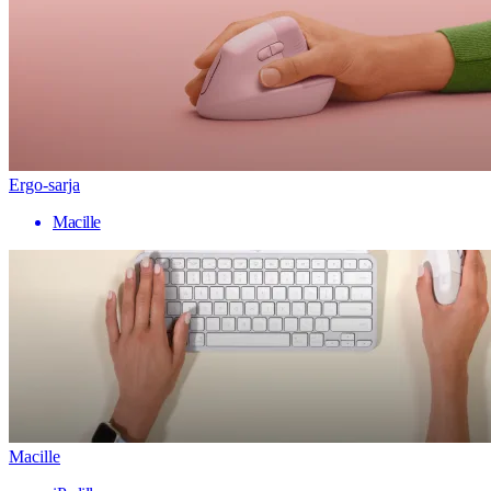
Ergo-sarja
Macille
Macille