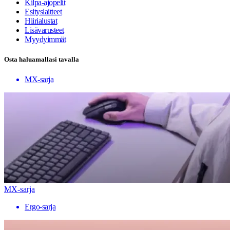
Kilpa-ajopelit
Esityslaitteet
Hiirialustat
Lisävarusteet
Myydyimmät
Osta haluamallasi tavalla
MX-sarja
MX-sarja
Ergo-sarja