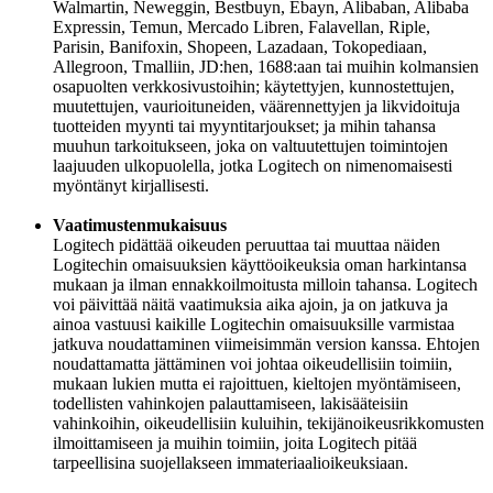
Walmartin, Neweggin, Bestbuyn, Ebayn, Alibaban, Alibaba
Expressin, Temun, Mercado Libren, Falavellan, Riple,
Parisin, Banifoxin, Shopeen, Lazadaan, Tokopediaan,
Allegroon, Tmalliin, JD:hen, 1688:aan tai muihin kolmansien
osapuolten verkkosivustoihin; käytettyjen, kunnostettujen,
muutettujen, vaurioituneiden, väärennettyjen ja likvidoituja
tuotteiden myynti tai myyntitarjoukset; ja mihin tahansa
muuhun tarkoitukseen, joka on valtuutettujen toimintojen
laajuuden ulkopuolella, jotka Logitech on nimenomaisesti
myöntänyt kirjallisesti.
Vaatimustenmukaisuus
Logitech pidättää oikeuden peruuttaa tai muuttaa näiden
Logitechin omaisuuksien käyttöoikeuksia oman harkintansa
mukaan ja ilman ennakkoilmoitusta milloin tahansa. Logitech
voi päivittää näitä vaatimuksia aika ajoin, ja on jatkuva ja
ainoa vastuusi kaikille Logitechin omaisuuksille varmistaa
jatkuva noudattaminen viimeisimmän version kanssa. Ehtojen
noudattamatta jättäminen voi johtaa oikeudellisiin toimiin,
mukaan lukien mutta ei rajoittuen, kieltojen myöntämiseen,
todellisten vahinkojen palauttamiseen, lakisääteisiin
vahinkoihin, oikeudellisiin kuluihin, tekijänoikeusrikkomusten
ilmoittamiseen ja muihin toimiin, joita Logitech pitää
tarpeellisina suojellakseen immateriaalioikeuksiaan.