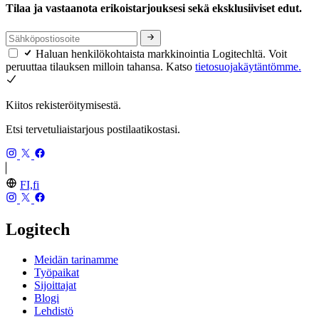
Tilaa ja vastaanota erikoistarjouksesi sekä eksklusiiviset edut.
Haluan henkilökohtaista markkinointia Logitechltä. Voit
peruuttaa tilauksen milloin tahansa. Katso
tietosuojakäytäntömme.
Kiitos rekisteröitymisestä.
Etsi tervetuliaistarjous postilaatikostasi.
FI,fi
Logitech
Meidän tarinamme
Työpaikat
Sijoittajat
Blogi
Lehdistö