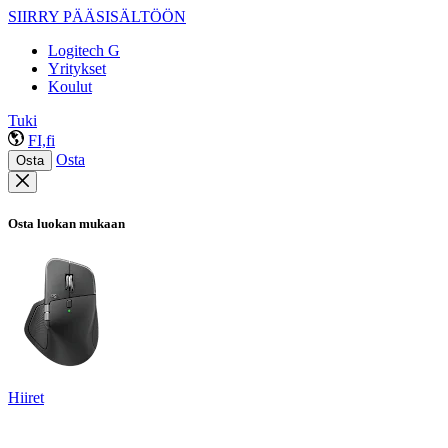
SIIRRY PÄÄSISÄLTÖÖN
Logitech G
Yritykset
Koulut
Tuki
FI,fi
Osta
Osta
Osta luokan mukaan
Hiiret