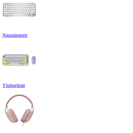
Näppäimistöt
Yhdistelmät