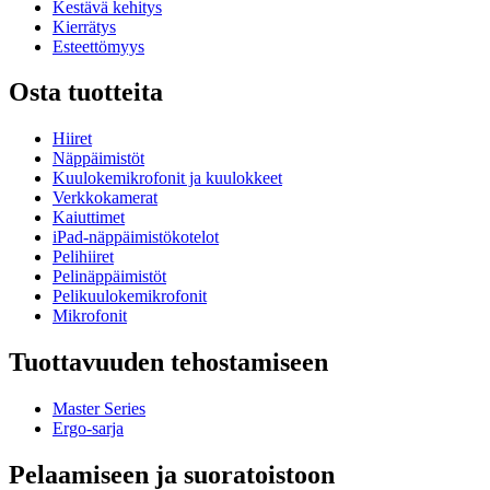
Kestävä kehitys
Kierrätys
Esteettömyys
Osta tuotteita
Hiiret
Näppäimistöt
Kuulokemikrofonit ja kuulokkeet
Verkkokamerat
Kaiuttimet
iPad-näppäimistökotelot
Pelihiiret
Pelinäppäimistöt
Pelikuulokemikrofonit
Mikrofonit
Tuottavuuden tehostamiseen
Master Series
Ergo-sarja
Pelaamiseen ja suoratoistoon