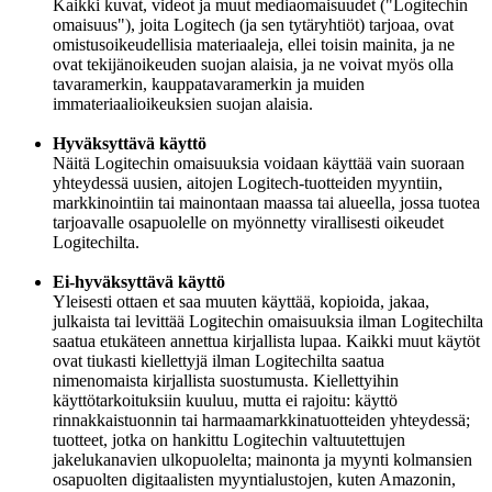
Kaikki kuvat, videot ja muut mediaomaisuudet ("Logitechin
omaisuus"), joita Logitech (ja sen tytäryhtiöt) tarjoaa, ovat
omistusoikeudellisia materiaaleja, ellei toisin mainita, ja ne
ovat tekijänoikeuden suojan alaisia, ja ne voivat myös olla
tavaramerkin, kauppatavaramerkin ja muiden
immateriaalioikeuksien suojan alaisia.
Hyväksyttävä käyttö
Näitä Logitechin omaisuuksia voidaan käyttää vain suoraan
yhteydessä uusien, aitojen Logitech-tuotteiden myyntiin,
markkinointiin tai mainontaan maassa tai alueella, jossa tuotea
tarjoavalle osapuolelle on myönnetty virallisesti oikeudet
Logitechilta.
Ei-hyväksyttävä käyttö
Yleisesti ottaen et saa muuten käyttää, kopioida, jakaa,
julkaista tai levittää Logitechin omaisuuksia ilman Logitechilta
saatua etukäteen annettua kirjallista lupaa. Kaikki muut käytöt
ovat tiukasti kiellettyjä ilman Logitechilta saatua
nimenomaista kirjallista suostumusta. Kiellettyihin
käyttötarkoituksiin kuuluu, mutta ei rajoitu: käyttö
rinnakkaistuonnin tai harmaamarkkinatuotteiden yhteydessä;
tuotteet, jotka on hankittu Logitechin valtuutettujen
jakelukanavien ulkopuolelta; mainonta ja myynti kolmansien
osapuolten digitaalisten myyntialustojen, kuten Amazonin,