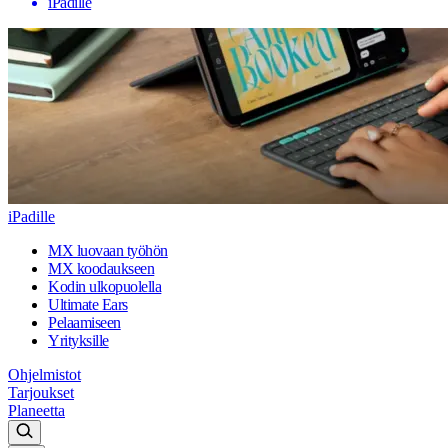
iPadille
iPadille
MX luovaan työhön
MX koodaukseen
Kodin ulkopuolella
Ultimate Ears
Pelaamiseen
Yrityksille
Ohjelmistot
Tarjoukset
Planeetta