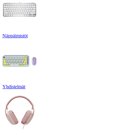
Näppäimistöt
Yhdistelmät