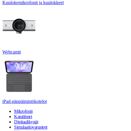
Kuulokemikrofonit ja kuulokkeet
Webcamit
iPad-näppäimistökotelot
Mikrofonit
Kaiuttimet
Digitaalikynät
Simulaatiovarusteet