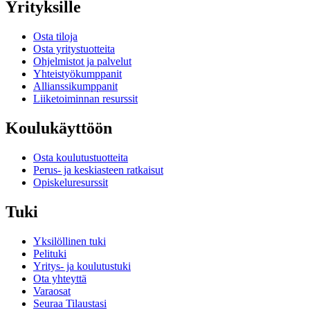
Yrityksille
Osta tiloja
Osta yritystuotteita
Ohjelmistot ja palvelut
Yhteistyökumppanit
Allianssikumppanit
Liiketoiminnan resurssit
Koulukäyttöön
Osta koulutustuotteita
Perus- ja keskiasteen ratkaisut
Opiskeluresurssit
Tuki
Yksilöllinen tuki
Pelituki
Yritys- ja koulutustuki
Ota yhteyttä
Varaosat
Seuraa Tilaustasi