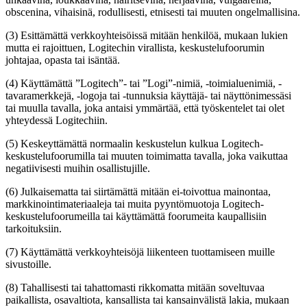
obscenina, vihaisinä, rodullisesti, etnisesti tai muuten ongelmallisina.
(3) Esittämättä verkkoyhteisöissä mitään henkilöä, mukaan lukien
mutta ei rajoittuen, Logitechin virallista, keskustelufoorumin
johtajaa, opasta tai isäntää.
(4) Käyttämättä ”Logitech”- tai ”Logi”-nimiä, -toimialuenimiä, -
tavaramerkkejä, -logoja tai -tunnuksia käyttäjä- tai näyttönimessäsi
tai muulla tavalla, joka antaisi ymmärtää, että työskentelet tai olet
yhteydessä Logitechiin.
(5) Keskeyttämättä normaalin keskustelun kulkua Logitech-
keskustelufoorumilla tai muuten toimimatta tavalla, joka vaikuttaa
negatiivisesti muihin osallistujille.
(6) Julkaisematta tai siirtämättä mitään ei-toivottua mainontaa,
markkinointimateriaaleja tai muita pyyntömuotoja Logitech-
keskustelufoorumeilla tai käyttämättä foorumeita kaupallisiin
tarkoituksiin.
(7) Käyttämättä verkkoyhteisöjä liikenteen tuottamiseen muille
sivustoille.
(8) Tahallisesti tai tahattomasti rikkomatta mitään soveltuvaa
paikallista, osavaltiota, kansallista tai kansainvälistä lakia, mukaan