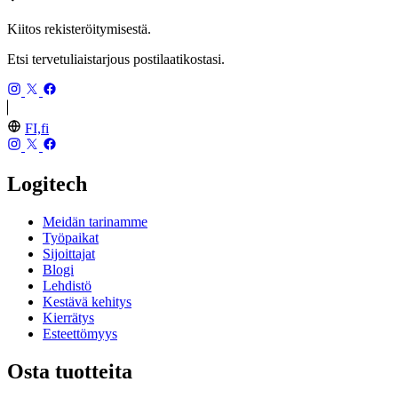
Kiitos rekisteröitymisestä.
Etsi tervetuliaistarjous postilaatikostasi.
FI,fi
Logitech
Meidän tarinamme
Työpaikat
Sijoittajat
Blogi
Lehdistö
Kestävä kehitys
Kierrätys
Esteettömyys
Osta tuotteita