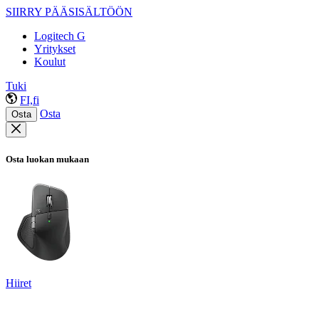
SIIRRY PÄÄSISÄLTÖÖN
Logitech G
Yritykset
Koulut
Tuki
FI,fi
Osta
Osta
Osta luokan mukaan
Hiiret