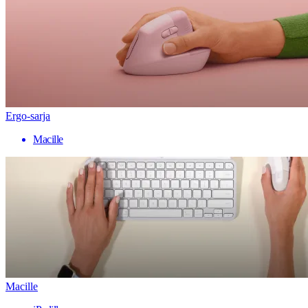
Ergo-sarja
Macille
Macille