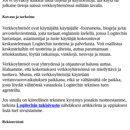
Jos et hyväksy kaikkia näitä ohjeita ja käyttöehtoja, älä käytä tai
julkaise tietoja näissä verkkoyhteisöissä millään tavalla.
Kuvaus ja tarkoitus
Verkkoyhteisöt ovat käyttäjältä käyttäjälle -foorumeita, blogeja ja/tai
arvosteluviestintää, joita tuetaan englannin kielellä, joissa Logitechin
harrastajat, asiantuntijat ja tuote käyttäjät kokoontuvat
keskustelemaan Logitechin tuotteista ja palveluista. Voit osallistua
keskusteluihin eri tuotteista ja aiheista, auttaa parantamaan
tehokkuuttasi, löytää ratkaisuja, vinkkejä, neuvoja ja muuta.
Verkkoyhteisöt ovat yhteydessä ja ohjautuvat halusta auttaa.
Haluamme, että kokemuksesi verkkoyhteisöissä on miellyttävä ja
tuottava. Muista, että verkkoyhteisöjä käytetään
vertaisvuorovaikutuksen paikkana, eikä se välttämättä ole paikka,
josta löydät välittömiä vastauksia Logitechin teknisen tuen
agenteilta.
Jos sinulla on kiireellinen tekninen kysymys jostakin tuotteestamme,
tarkista
Logitechin tukisivusto
nähdäksesi artikkeleita ja oppiaksesi
lisää tuet sivuistamme.
Rekisteröinti