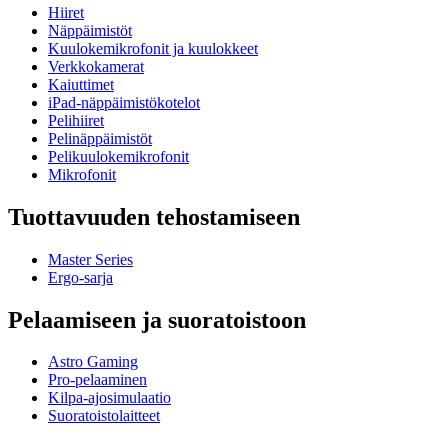
Hiiret
Näppäimistöt
Kuulokemikrofonit ja kuulokkeet
Verkkokamerat
Kaiuttimet
iPad-näppäimistökotelot
Pelihiiret
Pelinäppäimistöt
Pelikuulokemikrofonit
Mikrofonit
Tuottavuuden tehostamiseen
Master Series
Ergo-sarja
Pelaamiseen ja suoratoistoon
Astro Gaming
Pro-pelaaminen
Kilpa-ajosimulaatio
Suoratoistolaitteet