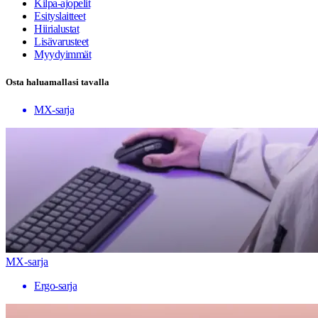
Kilpa-ajopelit
Esityslaitteet
Hiirialustat
Lisävarusteet
Myydyimmät
Osta haluamallasi tavalla
MX-sarja
MX-sarja
Ergo-sarja