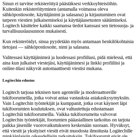
Sinun ei tarvitse rekisteröityä päästäksesi verkkoyhteisöihin.
Kuitenkin rekisteröityminen (antamalla voimassa oleva
sähköpostiosoite, käyttäjänimi ja salasana) ja kirjautuminen ovat
tarpeen viestien julkaisemiseksi ja käyttäjäasetusten säätämiseksi.
Logitech käsittelee kaikki saamansa tiedot kanssasi sen tietosuoja- ja
turvallisuuslausunnon mukaisesti.
Kun rekisteröidyt, sinua pyydetään myös antamaan henkilökohtaisia
tietojasi — sähköpostiosoite, nimi ja salasana.
Valitessasi käyttäjänimeä ja luodessasi profiiliasi, pidä mielessä, että
aina kun julkaiset viestejäsi, käyttäjänimesi ja linkki profiiliisi ja
online-tilasi näkyvät automaattisesti viestisi mukana.
Logitechin edustus
Logitech tarjoaa teknisen tuen agenteille ja moderaattoreille
tukifoorumeilla, jotka voivat antaa vastauksia asiakaskysymyksiin.
Vain Logitechin työntekijät ja kumppanit, jotka ovat käyneet läpi
tukifoorumien koulutuksen, ovat valtuutettuja edustamaan
Logitechiä tukifoorumeilla. Vaikka tukifoorumeita valvovat
Logitechin työntekijät, foorumien pääasiallinen tarkoitus on tarjota
paikka jäsenille vuorovaikutukseen keskenään suoraan. Hyväksyt,
että viestit ja yksityiset viestit eivät muodosta ilmoitusta Logitechille
minkäänlaisiin oikeudellisiin tarkoituksiin. Tukifoorumit eivät ole