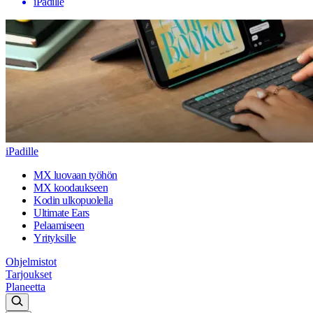
iPadille
iPadille
MX luovaan työhön
MX koodaukseen
Kodin ulkopuolella
Ultimate Ears
Pelaamiseen
Yrityksille
Ohjelmistot
Tarjoukset
Planeetta