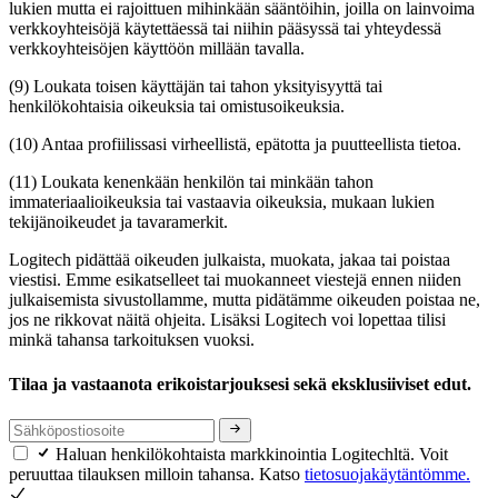
lukien mutta ei rajoittuen mihinkään sääntöihin, joilla on lainvoima
verkkoyhteisöjä käytettäessä tai niihin pääsyssä tai yhteydessä
verkkoyhteisöjen käyttöön millään tavalla.
(9) Loukata toisen käyttäjän tai tahon yksityisyyttä tai
henkilökohtaisia oikeuksia tai omistusoikeuksia.
(10) Antaa profiilissasi virheellistä, epätotta ja puutteellista tietoa.
(11) Loukata kenenkään henkilön tai minkään tahon
immateriaalioikeuksia tai vastaavia oikeuksia, mukaan lukien
tekijänoikeudet ja tavaramerkit.
Logitech pidättää oikeuden julkaista, muokata, jakaa tai poistaa
viestisi. Emme esikatselleet tai muokanneet viestejä ennen niiden
julkaisemista sivustollamme, mutta pidätämme oikeuden poistaa ne,
jos ne rikkovat näitä ohjeita. Lisäksi Logitech voi lopettaa tilisi
minkä tahansa tarkoituksen vuoksi.
Tilaa ja vastaanota erikoistarjouksesi sekä eksklusiiviset edut.
Haluan henkilökohtaista markkinointia Logitechltä. Voit
peruuttaa tilauksen milloin tahansa. Katso
tietosuojakäytäntömme.