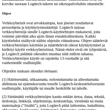
korvike suoraan Logitech-tukeen tai oikeuspalveluihin ottamiselle.
Ohjeet
Verkkoyhteisöt ovat arvokkaimpia, kun jäsenet noudattavat
perusohjeita ja käyttäytymissääntöjä. Logitech tarjoaa
verkkoyhteisöjä sinulle Logitech-käyttöehtojen mukaisesti, joita
voimme päivittää aika ajoin ilman ennakkoilmoitusta. Kaikki
käyttöehdot sisältyvät näihin ohjeisiin viittauksena. Ohjeet säätelevät
verkkoyhteisöjen käyttöäsi ja määrittelevät oikeat käyttäytymiset ja
kielletyt käytöt verkkoyhteisöissä. Nämä ehdot eivät ole tyhjentäviä,
ja Logitech pidättää oikeuden muuttaa niitä milloin tahansa.
Verkkoyhteisöjen käyttö on rajoitettu 13-vuotiaille ja sitä
vanhemmille osallistujille.
Ohjeiden mukaan sitoudut olemaan:
(1) Häiritsemättä, uhkaamatta, nolostuttamatta tai aiheuttamatta
ahdistusta tai epämukavuutta toiselle Logitech-keskustelufoorumin
osallistujalle, käyttäjälle tai muulle henkilölle tai taholle.
(2) Siirtämättä verkkoyhteisöjen kautta mitään tietoa, dataa, tekstiä,
tiedostoja, linkkejä, ohjelmistoja, keskusteluja, viestintää tai muita
materiaaleja ("Sisältö"), joita Logitech pitää laittomina, haitallisina,
uhkaavina, loukkaavina, häiritsevinä, herjaavina, vulgaareina,