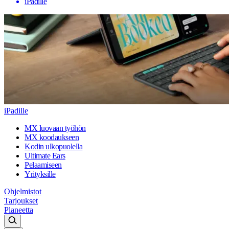
iPadille
iPadille
MX luovaan työhön
MX koodaukseen
Kodin ulkopuolella
Ultimate Ears
Pelaamiseen
Yrityksille
Ohjelmistot
Tarjoukset
Planeetta