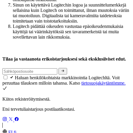
Sinun on käytettävä Logitechin logoa ja suunnittelumerkkejä
sellaisina kuin Logitech on toimittanut, ilman muutoksia väriin
tai muotoiluun. Digitaalista tai kameravalmiita taideteoksia
toimitetaan vain toistotarkoituksiin.
Logitech pidättää oikeuden vastustaa epäoikeudenmukaisia
käyttöjä tai väärinkäytöksiä sen tavaramerkeistä tai muita
sovellettavan lain rikkomuksia.
Tilaa ja vastaanota erikoistarjouksesi sekä eksklusiiviset edut.
Haluan henkilökohtaista markkinointia Logitechltä. Voit
peruuttaa tilauksen milloin tahansa. Katso
tietosuojakäytäntömme.
Kiitos rekisteröitymisestä.
Etsi tervetuliaistarjous postilaatikostasi.
FI,fi