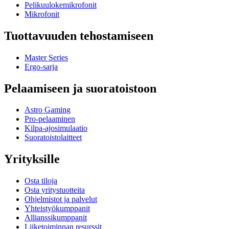
Pelikuulokemikrofonit
Mikrofonit
Tuottavuuden tehostamiseen
Master Series
Ergo-sarja
Pelaamiseen ja suoratoistoon
Astro Gaming
Pro-pelaaminen
Kilpa-ajosimulaatio
Suoratoistolaitteet
Yrityksille
Osta tiloja
Osta yritystuotteita
Ohjelmistot ja palvelut
Yhteistyökumppanit
Allianssikumppanit
Liiketoiminnan resurssit