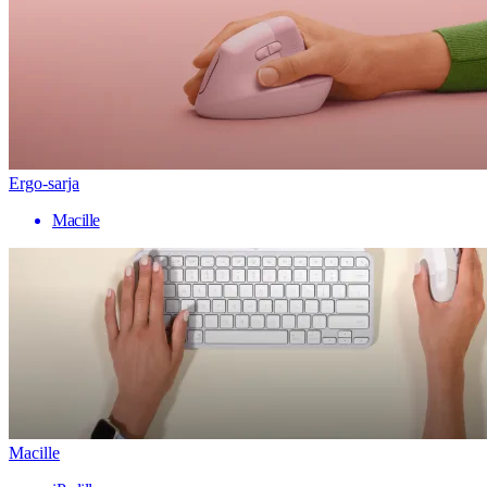
Ergo-sarja
Macille
Macille