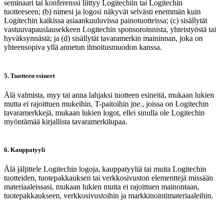
seminaari tai konferenssi liittyy Logitechiin tai Logitechin
tuotteeseen; (b) nimesi ja logosi näkyvät selvästi enemmän kuin
Logitechin kaikissa asiaankuuluvissa painotuotteissa; (c) sisällytät
vastuuvapauslausekkeen Logitechin sponsoroinnista, yhteistyöstä tai
hyväksynnästä; ja (d) sisällytät tavaramerkin maininnan, joka on
yhteensopiva yllä annetun ilmoitusmuodon kanssa.
5. Tuotteen esineet
Älä valmista, myy tai anna lahjaksi tuotteen esineitä, mukaan lukien
mutta ei rajoittuen mukeihin, T-paitoihin jne., joissa on Logitechin
tavaramerkkejä, mukaan lukien logot, ellei sinulla ole Logitechin
myöntämää kirjallista tavaramerkilupaa.
6. Kauppatyyli
Älä jäljittele Logitechin logoja, kauppatyyliä tai muita Logitechin
tuotteiden, tuotepakkauksen tai verkkosivuston elementtejä missään
materiaaleissasi, mukaan lukien mutta ei rajoittuen mainontaan,
tuotepakkaukseen, verkkosivustoihin ja markkinointimateriaaleihin.