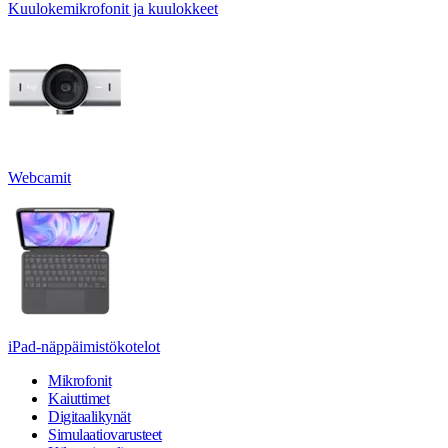
Kuulokemikrofonit ja kuulokkeet
Webcamit
iPad-näppäimistökotelot
Mikrofonit
Kaiuttimet
Digitaalikynät
Simulaatiovarusteet