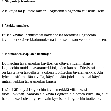
7. Sloganit ja iskulauseet
Älä käytä tai jäljittele mitään Logitechin sloganeita tai iskulauseita.
8. Verkkotunnukset
Et saa käyttää identtistä tai käytännössä identtistä Logitechin
tavaramerkkiä verkkotunnuksena tai toisen tason verkkotunnuksena.
9. Kolmannen osapuolen kehittäjät
Logitechin tavaramerkin käyttösi on oltava yhdenmukaista
Logitechin muiden tavaramerkkiohjeiden kanssa. Erityisesti sinun
on käytettävä täydellistä ja oikeaa Logitechin tavaramerkkiä. Älä
lyhennä sitä millään tavalla, käytä mitään johdannaisia tai käytä
mitään leikkiä tavaramerkin kanssa.
Lisäksi älä käytä Logitechin tavaramerkkiä viitataksesi
tuoteluokkaan. Samoin älä käytä Logitechin tuotteen kuvausta, ellei
hakemuksesi ole erityisesti vain kyseiselle Logitechin tuotteelle.