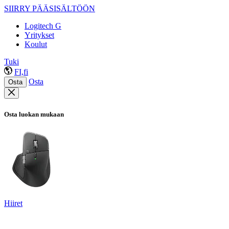
SIIRRY PÄÄSISÄLTÖÖN
Logitech G
Yritykset
Koulut
Tuki
FI,fi
Osta
Osta
Osta luokan mukaan
Hiiret