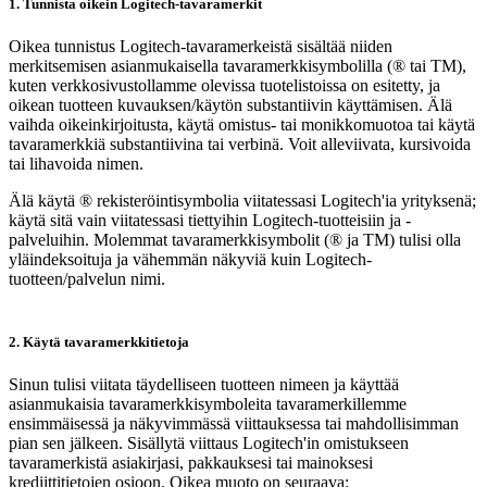
1. Tunnista oikein Logitech-tavaramerkit
Oikea tunnistus Logitech-tavaramerkeistä sisältää niiden
merkitsemisen asianmukaisella tavaramerkkisymbolilla (® tai TM),
kuten verkkosivustollamme olevissa tuotelistoissa on esitetty, ja
oikean tuotteen kuvauksen/käytön substantiivin käyttämisen. Älä
vaihda oikeinkirjoitusta, käytä omistus- tai monikkomuotoa tai käytä
tavaramerkkiä substantiivina tai verbinä. Voit alleviivata, kursivoida
tai lihavoida nimen.
Älä käytä ® rekisteröintisymbolia viitatessasi Logitech'ia yrityksenä;
käytä sitä vain viitatessasi tiettyihin Logitech-tuotteisiin ja -
palveluihin. Molemmat tavaramerkkisymbolit (® ja TM) tulisi olla
yläindeksoituja ja vähemmän näkyviä kuin Logitech-
tuotteen/palvelun nimi.
2. Käytä tavaramerkkitietoja
Sinun tulisi viitata täydelliseen tuotteen nimeen ja käyttää
asianmukaisia tavaramerkkisymboleita tavaramerkillemme
ensimmäisessä ja näkyvimmässä viittauksessa tai mahdollisimman
pian sen jälkeen. Sisällytä viittaus Logitech'in omistukseen
tavaramerkistä asiakirjasi, pakkauksesi tai mainoksesi
krediittitietojen osioon. Oikea muoto on seuraava: