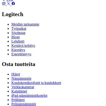
Logitech
Meidän tarinamme
Työpaikat
Sijoittajat
Blogi
Lehdistö
Kestävä kehitys
Kierrätys
Esteettömyys
Osta tuotteita
Hiiret
Näppäimistöt
Kuulokemikrofonit ja kuulokkeet
Verkkokamerat
Kaiuttimet
iPad-näppäimistökotelot
Pelihiiret
Pelinäppäimistöt