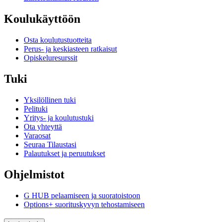
Koulukäyttöön
Osta koulutustuotteita
Perus- ja keskiasteen ratkaisut
Opiskeluresurssit
Tuki
Yksilöllinen tuki
Pelituki
Yritys- ja koulutustuki
Ota yhteyttä
Varaosat
Seuraa Tilaustasi
Palautukset ja peruutukset
Ohjelmistot
G HUB pelaamiseen ja suoratoistoon
Options+ suorituskyvyn tehostamiseen