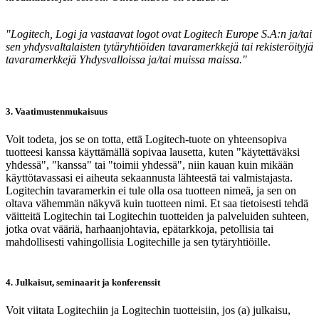
"Logitech, Logi ja vastaavat logot ovat Logitech Europe S.A:n ja/tai
sen yhdysvaltalaisten tytäryhtiöiden tavaramerkkejä tai rekisteröityjä
tavaramerkkejä Yhdysvalloissa ja/tai muissa maissa."
3. Vaatimustenmukaisuus
Voit todeta, jos se on totta, että Logitech-tuote on yhteensopiva
tuotteesi kanssa käyttämällä sopivaa lausetta, kuten "käytettäväksi
yhdessä", "kanssa" tai "toimii yhdessä", niin kauan kuin mikään
käyttötavassasi ei aiheuta sekaannusta lähteestä tai valmistajasta.
Logitechin tavaramerkin ei tule olla osa tuotteen nimeä, ja sen on
oltava vähemmän näkyvä kuin tuotteen nimi. Et saa tietoisesti tehdä
väitteitä Logitechin tai Logitechin tuotteiden ja palveluiden suhteen,
jotka ovat vääriä, harhaanjohtavia, epätarkkoja, petollisia tai
mahdollisesti vahingollisia Logitechille ja sen tytäryhtiöille.
4. Julkaisut, seminaarit ja konferenssit
Voit viitata Logitechiin ja Logitechin tuotteisiin, jos (a) julkaisu,