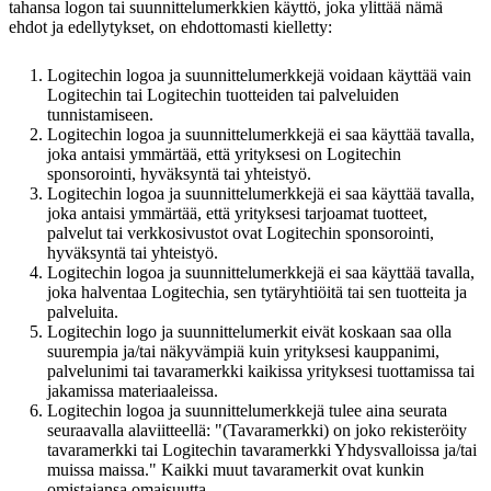
tahansa logon tai suunnittelumerkkien käyttö, joka ylittää nämä
ehdot ja edellytykset, on ehdottomasti kielletty:
Logitechin logoa ja suunnittelumerkkejä voidaan käyttää vain
Logitechin tai Logitechin tuotteiden tai palveluiden
tunnistamiseen.
Logitechin logoa ja suunnittelumerkkejä ei saa käyttää tavalla,
joka antaisi ymmärtää, että yrityksesi on Logitechin
sponsorointi, hyväksyntä tai yhteistyö.
Logitechin logoa ja suunnittelumerkkejä ei saa käyttää tavalla,
joka antaisi ymmärtää, että yrityksesi tarjoamat tuotteet,
palvelut tai verkkosivustot ovat Logitechin sponsorointi,
hyväksyntä tai yhteistyö.
Logitechin logoa ja suunnittelumerkkejä ei saa käyttää tavalla,
joka halventaa Logitechia, sen tytäryhtiöitä tai sen tuotteita ja
palveluita.
Logitechin logo ja suunnittelumerkit eivät koskaan saa olla
suurempia ja/tai näkyvämpiä kuin yrityksesi kauppanimi,
palvelunimi tai tavaramerkki kaikissa yrityksesi tuottamissa tai
jakamissa materiaaleissa.
Logitechin logoa ja suunnittelumerkkejä tulee aina seurata
seuraavalla alaviitteellä: "(Tavaramerkki) on joko rekisteröity
tavaramerkki tai Logitechin tavaramerkki Yhdysvalloissa ja/tai
muissa maissa." Kaikki muut tavaramerkit ovat kunkin
omistajansa omaisuutta.