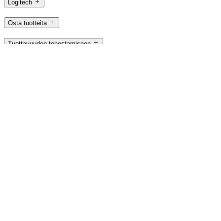
Logitech
Osta tuotteita
Tuottavuuden tehostamiseen
Pelaamiseen ja suoratoistoon
Yrityksille
Koulukäyttöön
Tuki
Ohjelmistot
FI,fi
©2026 Logitech. Kaikki oikeudet pidätetään
Käyttöehdot
Sivustohakemisto
Logitech