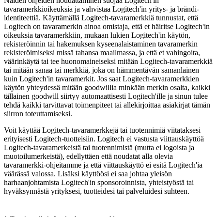
Näiden ohjeiden noudattaminen suojaa Logitech'in
tavaramerkkioikeuksia ja vahvistaa Logitech'in yritys- ja brändi-
identiteettiä. Käyttämällä Logitech-tavaramerkkiä tunnustat, että
Logitech on tavaramerkin ainoa omistaja, että et häiritse Logitech'in
oikeuksia tavaramerkkiin, mukaan lukien Logitech'in käytön,
rekisteröinnin tai hakemuksen kyseenalaistaminen tavaramerkin
rekisteröimiseksi missä tahansa maailmassa, ja että et vahingoita,
väärinkäytä tai tee huonomaineiseksi mitään Logitech-tavaramerkkiä
tai mitään sanaa tai merkkiä, joka on hämmentävän samanlainen
kuin Logitech'in tavaramerkit. Jos saat Logitech-tavaramerkkien
käytön yhteydessä mitään goodwillia minkään merkin osalta, kaikki
tällainen goodwill siirtyy automaattisesti Logitech'ille ja sinun tulee
tehdä kaikki tarvittavat toimenpiteet tai allekirjoittaa asiakirjat tämän
siirron toteuttamiseksi.
Voit käyttää Logitech-tavaramerkkejä tai tuotennimiä viitataksesi
erityisesti Logitech-tuotteisiin. Logitech ei vastusta viittauskäyttöä
Logitech-tavaramerkeistä tai tuotennimistä (mutta ei logoista ja
muotoilumerkeistä), edellyttäen että noudatat alla olevia
tavaramerkki-ohjeitamme ja että viittauskäyttö ei esitä Logitech'ia
väärässä valossa. Lisäksi käyttöösi ei saa johtaa yleisön
harhaanjohtamista Logitech'in sponsoroinnista, yhteistyöstä tai
hyväksynnästä yrityksesi, tuotteidesi tai palveluidesi suhteen.