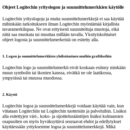
Ohjeet Logitechin yrityslogon ja suunnittelumerkkien käytölle
Logitechin yrityslogoja ja muita suunnittelumerkkejä ei saa käyttää
mihinkään tarkoitukseen ilman Logitechin myöntämää kirjallista
tavaramerkilupaa. Ne ovat erityisesti suunniteltuja muotoja, eikä
niitä saa muokata tai muuttaa millään tavalla. Yksityiskohtaiset
ohjeet logosta ja suunnittelumerkeistä on esitetty alla.
1. Logon ja suunnittelumerkkien yhdistäminen muihin grafiikoihin
Logitechin logo ja suunnittelumerkit eivät koskaan esiinny minkään
muun symbolin tai ikonien kanssa, eivätkä ne ole laatikossa,
ympyrässä tai muussa muodossa.
2. Käyttö
Logitechin logoa ja suunnittelumerkkejä voidaan käyttää vain, kun
viitataan Logitechiin tai Logitechin tuotteisiin ja palveluihin. Lisäksi
alla esitettyjen väri-, koko- ja sijoittelusääntöjen lisäksi kolmansien
osapuolten on myös hyväksyttävä seuraavat ehdot ja edellytykset
käyttäessään yrityksemme logoa ja suunnittelumerkkejä. Mikä