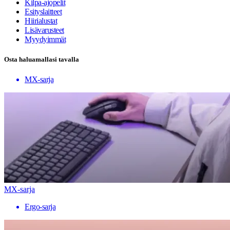
Kilpa-ajopelit
Esityslaitteet
Hiirialustat
Lisävarusteet
Myydyimmät
Osta haluamallasi tavalla
MX-sarja
MX-sarja
Ergo-sarja