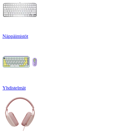
Näppäimistöt
Yhdistelmät